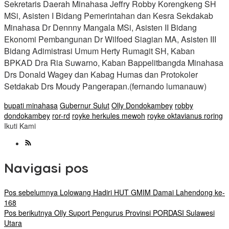
Sekretaris Daerah Minahasa Jeffry Robby Korengkeng SH
MSi, Asisten I Bidang Pemerintahan dan Kesra Sekdakab
Minahasa Dr Dennny Mangala MSi, Asisten II Bidang
Ekonomi Pembangunan Dr Wilfoed Siagian MA, Asisten III
Bidang Adimistrasi Umum Herty Rumagit SH, Kaban
BPKAD Dra Ria Suwarno, Kaban Bappelitbangda Minahasa
Drs Donald Wagey dan Kabag Humas dan Protokoler
Setdakab Drs Moudy Pangerapan.(fernando lumanauw)
bupati minahasa
Gubernur Sulut
Olly Dondokambey
robby
dondokambey
ror-rd
royke herkules mewoh
royke oktavianus roring
Ikuti Kami
Navigasi pos
Pos sebelumnya
Lolowang Hadiri HUT GMIM Damai Lahendong ke-
168
Pos berikutnya
Olly Suport Pengurus Provinsi PORDASI Sulawesi
Utara