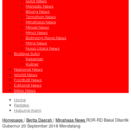
Sulut News
Manado News
Bitung News
Tomohon News
Minahasa News
Minsel News
Minut News
Bolmong Raya News
Mitra News
Nusa Utara News
Budaya Sulut
Kesenian
Kuliner
Nasional News
World News
Football News
Editorial News
Ekbis News
Home
Redaksi
Hubungi Kami
Homepage
/
Berita Daerah
/
Minahasa News
ROR-RD Bakal Dilantik
Gubernur 20 September 2018 Mendatang