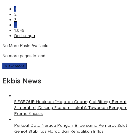
1
2
3
…
1,045
Berikutnya
No More Posts Available.
No more pages to load.
View More
Ekbis News
FIFGROUP Hadirkan “Hajatan Cabang” di Bitung: Pererat
Silaturahmi, Dukung Ekonomi Lokal & Tawarkan Beragam
Promo Khusus
Perkuat Data Neraca Pangan, BI bersama Pemprov Sulut
Genjot Stabilitas Harga dan Kendalikan Inflasi