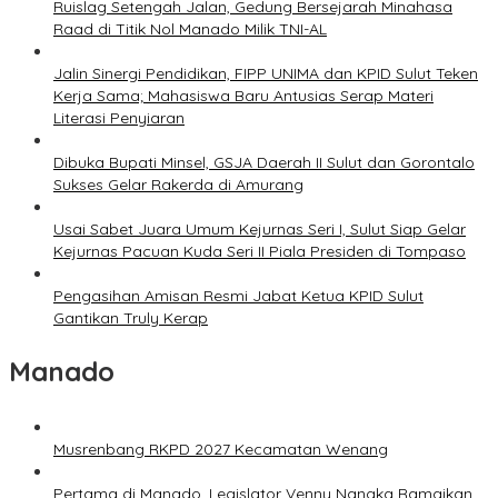
Ruislag Setengah Jalan, Gedung Bersejarah Minahasa
Raad di Titik Nol Manado Milik TNI-AL
Jalin Sinergi Pendidikan, FIPP UNIMA dan KPID Sulut Teken
Kerja Sama; Mahasiswa Baru Antusias Serap Materi
Literasi Penyiaran
Dibuka Bupati Minsel, GSJA Daerah II Sulut dan Gorontalo
Sukses Gelar Rakerda di Amurang
Usai Sabet Juara Umum Kejurnas Seri I, Sulut Siap Gelar
Kejurnas Pacuan Kuda Seri II Piala Presiden di Tompaso
Pengasihan Amisan Resmi Jabat Ketua KPID Sulut
Gantikan Truly Kerap
Manado
Musrenbang RKPD 2027 Kecamatan Wenang
Pertama di Manado, Legislator Venny Nangka Ramaikan