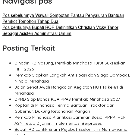
Navigasi pos
Pos sebelumnya
Wawali Sompotan Pantau Penyaluran Bantuan
Pemkot Tomohon Tahap Dua
Pos berikutnya
Bupati ROR Definitifkan Christian Vicky Tanor
Sebagai Asisten Administrasi Umum
Posting Terkait
Dihadiri RD-Vasung, Pemkab Minahasa Turut Sukseskan
TIFF 2026
Pemkab Siapkan Langkah Antisipasi dan Siaga Dampak El
Nino di Minahasa
Jalan Sehat Awali Rangkaian Kegiatan HUT RI ke-81 di
Minahasa
DPRD Siap Bahas KUA PPAS Pemkab Minahasa 2027
Koptan di Minahasa Terima Bantuan Tracktor dari
Gubernur, Dukung Ketahanan Pangan
Pemkab Minahasa Klarifikasi Jaminan Sosial PPPK: Hak
ASN Tetap Dijamin, Implementasi Berproses
Bupati RD Lantik Enam Pejabat Eselon II, Ini Nama-nama