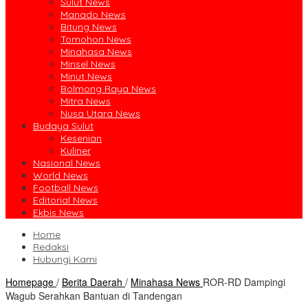
Sulut News
Manado News
Bitung News
Tomohon News
Minahasa News
Minsel News
Minut News
Bolmong Raya News
Mitra News
Nusa Utara News
Budaya Sulut
Kesenian
Kuliner
Nasional News
World News
Football News
Editorial News
Ekbis News
Home
Redaksi
Hubungi Kami
Homepage
/
Berita Daerah
/
Minahasa News
ROR-RD Dampingi
Wagub Serahkan Bantuan di Tandengan