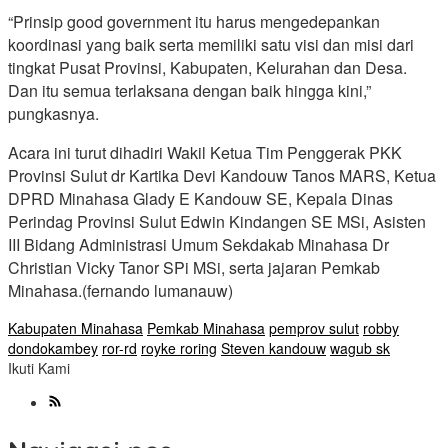
“Prinsip good government itu harus mengedepankan
koordinasi yang baik serta memiliki satu visi dan misi dari
tingkat Pusat Provinsi, Kabupaten, Kelurahan dan Desa.
Dan itu semua terlaksana dengan baik hingga kini,”
pungkasnya.
Acara ini turut dihadiri Wakil Ketua Tim Penggerak PKK
Provinsi Sulut dr Kartika Devi Kandouw Tanos MARS, Ketua
DPRD Minahasa Glady E Kandouw SE, Kepala Dinas
Perindag Provinsi Sulut Edwin Kindangen SE MSi, Asisten
III Bidang Administrasi Umum Sekdakab Minahasa Dr
Christian Vicky Tanor SPi MSi, serta jajaran Pemkab
Minahasa.(fernando lumanauw)
Kabupaten Minahasa
Pemkab Minahasa
pemprov sulut
robby
dondokambey
ror-rd
royke roring
Steven kandouw
wagub sk
Ikuti Kami