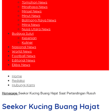
Tomohon News
Minahasa News
Minsel News
Minut News
Bolmong Raya News
Mitra News
Nusa Utara News
Budaya Sulut
Kesenian
Kuliner
Nasional News
World News
Football News
Editorial News
Ekbis News
Home
Redaksi
Hubungi Kami
Homepage
Seekor Kucing Buang Hajat Saat Pertandingan Rusuh
Seekor Kucing Buang Hajat