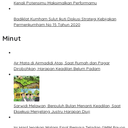
Kenali Potensimu Maksimalkan Performamu
Badiklat Kumham Sulut Ikuti Diskusi Strategi Kebijakan
Permenkumham No 15 Tahun 2020
Minut
Air Mata di Airmadidi Atas, Saat Rumah dan Pagar
Dirobohkan, Harapan Keadilan Belum Padam
Sarwidi Melawan, Berpuluh Bulan Menanti Keadilan, Saat
Eksekusi Menjelang Justru Harapan Diuji
Ini Hasil lengkap Malam Final Remaja Teladan GMIM Rayon