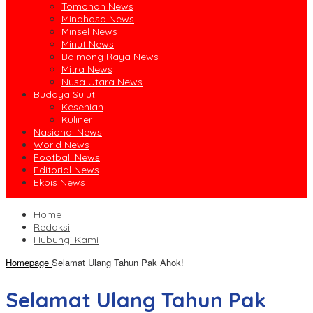
Tomohon News
Minahasa News
Minsel News
Minut News
Bolmong Raya News
Mitra News
Nusa Utara News
Budaya Sulut
Kesenian
Kuliner
Nasional News
World News
Football News
Editorial News
Ekbis News
Home
Redaksi
Hubungi Kami
Homepage
Selamat Ulang Tahun Pak Ahok!
Selamat Ulang Tahun Pak