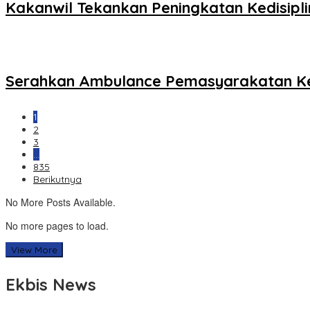
Kakanwil Tekankan Peningkatan Kedisipl
Serahkan Ambulance Pemasyarakatan K
1
2
3
…
835
Berikutnya
No More Posts Available.
No more pages to load.
View More
Ekbis News