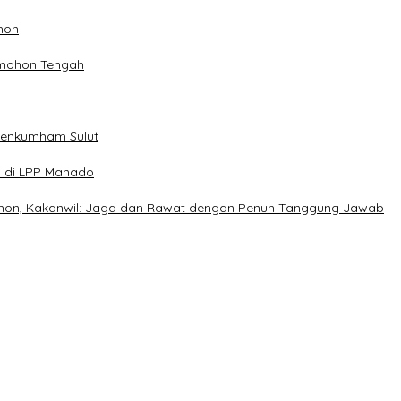
hon
omohon Tengah
menkumham Sulut
n di LPP Manado
on, Kakanwil: Jaga dan Rawat dengan Penuh Tanggung Jawab