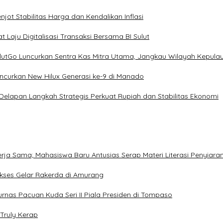
ot Stabilitas Harga dan Kendalikan Inflasi
 Laju Digitalisasi Transaksi Bersama BI Sulut
ulutGo Luncurkan Sentra Kas Mitra Utama, Jangkau Wilayah Kepula
uncurkan New Hilux Generasi ke-9 di Manado
 Delapan Langkah Strategis Perkuat Rupiah dan Stabilitas Ekonomi
Kerja Sama; Mahasiswa Baru Antusias Serap Materi Literasi Penyiara
Sukses Gelar Rakerda di Amurang
jurnas Pacuan Kuda Seri II Piala Presiden di Tompaso
Truly Kerap