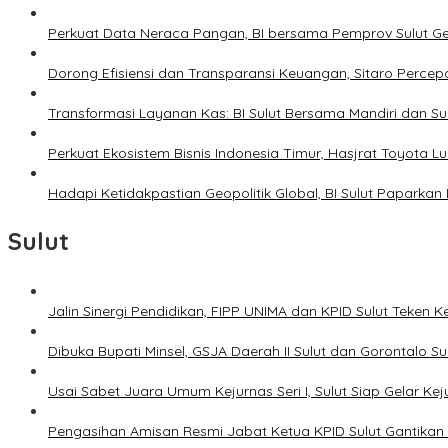
Perkuat Data Neraca Pangan, BI bersama Pemprov Sulut Genj
Dorong Efisiensi dan Transparansi Keuangan, Sitaro Percepat
Transformasi Layanan Kas: BI Sulut Bersama Mandiri dan S
Perkuat Ekosistem Bisnis Indonesia Timur, Hasjrat Toyota L
Hadapi Ketidakpastian Geopolitik Global, BI Sulut Paparkan
Sulut
Jalin Sinergi Pendidikan, FIPP UNIMA dan KPID Sulut Teken 
Dibuka Bupati Minsel, GSJA Daerah II Sulut dan Gorontalo 
Usai Sabet Juara Umum Kejurnas Seri I, Sulut Siap Gelar Ke
Pengasihan Amisan Resmi Jabat Ketua KPID Sulut Gantikan 