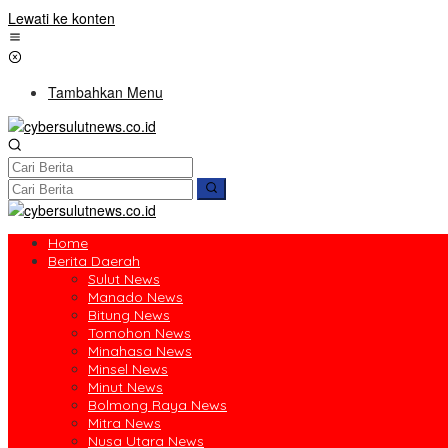
Lewati ke konten
Tambahkan Menu
Home
Berita Daerah
Sulut News
Manado News
Bitung News
Tomohon News
Minahasa News
Minsel News
Minut News
Bolmong Raya News
Mitra News
Nusa Utara News