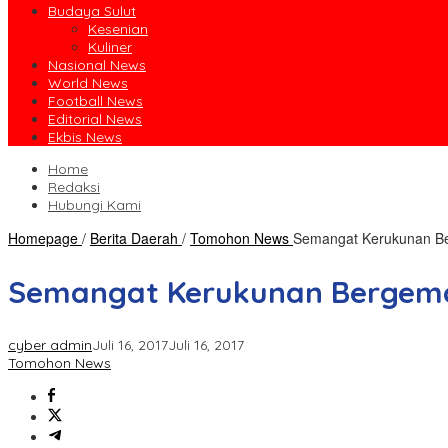
Budaya Sulut
Kesenian
Kuliner
Nasional News
World News
Football News
Editorial News
Ekbis News
Home
Redaksi
Hubungi Kami
Homepage
/
Berita Daerah
/
Tomohon News
Semangat Kerukunan Be
Semangat Kerukunan Bergema
cyber admin
Juli 16, 2017
Juli 16, 2017
Tomohon News