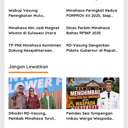
s
Gubernur, Dukung
Kepada Masyarakat
Ketahanan Pangan
Wabup Vasung:
Minahasa Peringkat Kedua
i
Peningkatan Mutu
PORPROV XII 2025, Siap
p
Pendidikan Jadi Prioritas
Jadi Tuan Rumah
o
Minahasa Kini Jadi Magnet
Dinas Perkim Minahasa
Wisata di Sulawesi Utara
Bahas RP3KP 2025
s
TP-PKK Minahasa Komitmen
RD-Vasung Dengarkan
Dukung Kesejahteraan
Pidato Gubernur di Rapat
Masyarakat Lewat
Paripurna DPRD Sulut
Program Terstruktur
Jangan Lewatkan
Dihadiri RD-Vasung,
Pemdes Sea Tumpengan
Pemkab Minahasa Turut
Imbau Warga Waspada
Sukseskan TIFF 2026
Kebakaran