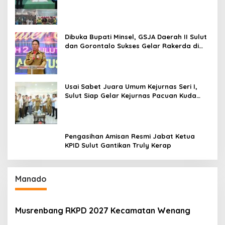
Baru Antusias Serap Materi Literasi
Penyiaran
Dibuka Bupati Minsel, GSJA Daerah II Sulut
dan Gorontalo Sukses Gelar Rakerda di
Amurang
Usai Sabet Juara Umum Kejurnas Seri I,
Sulut Siap Gelar Kejurnas Pacuan Kuda
Seri II Piala Presiden di Tompaso
Pengasihan Amisan Resmi Jabat Ketua
KPID Sulut Gantikan Truly Kerap
Manado
Musrenbang RKPD 2027 Kecamatan Wenang