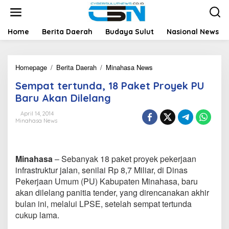
L
e
w
a
Home
Berita Daerah
Budaya Sulut
Nasional News
t
i
k
Homepage
/
Berita Daerah
/
Minahasa News
S
e
e
k
Sempat tertunda, 18 Paket Proyek PU
m
o
p
n
Baru Akan Dilelang
a
t
t
e
April 14, 2014
Minahasa News
t
n
e
r
t
Minahasa
– Sebanyak 18 paket proyek pekerjaan
u
n
infrastruktur jalan, senilai Rp 8,7 Miliar, di Dinas
d
Pekerjaan Umum (PU) Kabupaten Minahasa, baru
a
akan dilelang panitia tender, yang direncanakan akhir
,
bulan ini, melalui LPSE, setelah sempat tertunda
1
cukup lama.
8
P