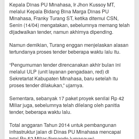
a
Kepala Dinas PU Minahasa, Ir Jhon Kussoy MT,
k
melalui Kepala Bidang Bina Marga Dinas PU
e
Minahasa, Franky Turang ST, ketika ditemui CSN,
t
Senin (14/04) mengatakan, sebelumnya memang telah
P
r
dijadwalkan tender, namun akhirnya dipending.
o
y
Namun demikian, Turang enggan menjelaskan alasan
e
tertundanya proses tender beberapa waktu lalu itu.
k
P
U
“Pengumuman tender direncanakan akhir bulan ini
B
melalui ULP (unit layanan pengadaan, red) di
a
Sekretariat Kabupaten Minahasa, baru setelah itu
r
proses tender dilakukan,” ujarnya.
u
A
k
Sementara, sebanyak 17 paket proyek senilai Rp 42
a
Miliar juga, sebelumnya telah dilelang oleh panitia
n
tender, beberapa waktu lalu.
D
i
Total anggaran Tahun 2014 untuk pembangunan
l
e
infrastruktur jalan di Dinas PU Minahasa mencapai
l
total Rp 52 Miliar.(fernando lumanauw)