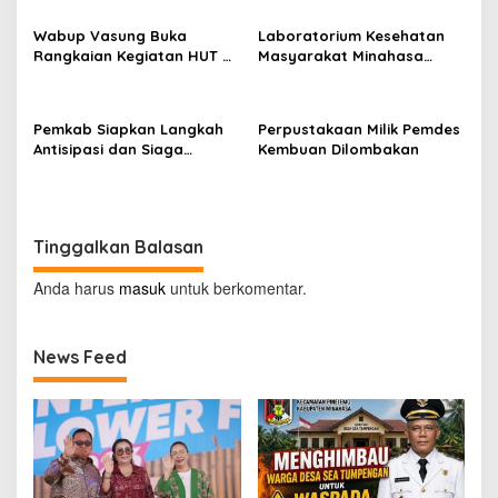
Wabup Vasung Buka
Laboratorium Kesehatan
Rangkaian Kegiatan HUT RI
Masyarakat Minahasa
ke-81 di Kecamatan
Segera Beroperasi, Ini
Tompaso Raya
Kegunaannya
Pemkab Siapkan Langkah
Perpustakaan Milik Pemdes
Antisipasi dan Siaga
Kembuan Dilombakan
Dampak El Nino di
Minahasa
Tinggalkan Balasan
Anda harus
masuk
untuk berkomentar.
News Feed