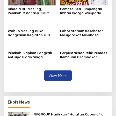
Dihadiri RD-Vasung,
Pemdes Sea Tumpengan
Pemkab Minahasa Turut
Imbau Warga Waspada
Sukseskan TIFF 2026
Kebakaran
Wabup Vasung Buka
Laboratorium Kesehatan
Rangkaian Kegiatan HUT RI
Masyarakat Minahasa
ke-81 di Kecamatan
Segera Beroperasi, Ini
Tompaso Raya
Kegunaannya
Pemkab Siapkan Langkah
Perpustakaan Milik Pemdes
Antisipasi dan Siaga
Kembuan Dilombakan
Dampak El Nino di
Minahasa
View More
Ekbis News
FIFGROUP Hadirkan “Hajatan Cabang” di