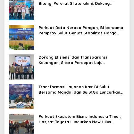
Bitung: Pererat Silaturahmi, Dukung
Ekonomi Lokal & Tawarkan Beragam
Promo Khusus
Perkuat Data Neraca Pangan, BI bersama
Pemprov Sulut Genjot Stabilitas Harga
dan Kendalikan Inflasi
Dorong Efisiensi dan Transparansi
Keuangan, Sitaro Percepat Laju
Digitalisasi Transaksi Bersama BI Sulut
Transformasi Layanan Kas: BI Sulut
Bersama Mandiri dan SulutGo Luncurkan
Sentra Kas Mitra Utama, Jangkau Wilayah
Kepulauan
Perkuat Ekosistem Bisnis Indonesia Timur,
Hasjrat Toyota Luncurkan New Hilux
Generasi ke-9 di Manado