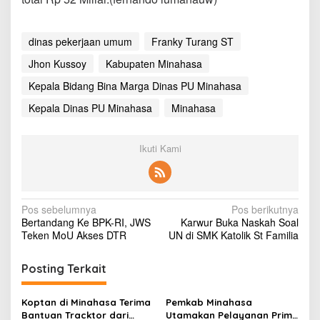
a
n
g
dinas pekerjaan umum
Franky Turang ST
Jhon Kussoy
Kabupaten Minahasa
Kepala Bidang Bina Marga Dinas PU Minahasa
Kepala Dinas PU Minahasa
Minahasa
Ikuti Kami
N
Pos sebelumnya
Pos berikutnya
Bertandang Ke BPK-RI, JWS
Karwur Buka Naskah Soal
a
Teken MoU Akses DTR
UN di SMK Katolik St Familia
v
i
Posting Terkait
g
Koptan di Minahasa Terima
Pemkab Minahasa
a
Bantuan Tracktor dari
Utamakan Pelayanan Prima