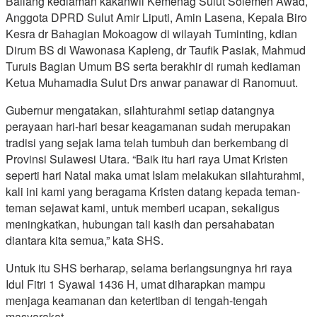
Bailang kediaman kakanwil Kemenag Sulut Solemen Awad,
Anggota DPRD Sulut Amir Liputi, Amin Lasena, Kepala Biro
Kesra dr Bahagian Mokoagow di wilayah Tuminting, kdian
Dirum BS di Wawonasa Kapleng, dr Taufik Pasiak, Mahmud
Turuis Bagian Umum BS serta berakhir di rumah kediaman
Ketua Muhamadia Sulut Drs anwar panawar di Ranomuut.
Gubernur mengatakan, silahturahmi setiap datangnya
perayaan hari-hari besar keagamanan sudah merupakan
tradisi yang sejak lama telah tumbuh dan berkembang di
Provinsi Sulawesi Utara. “Baik itu hari raya Umat Kristen
seperti hari Natal maka umat Islam melakukan silahturahmi,
kali ini kami yang beragama Kristen datang kepada teman-
teman sejawat kami, untuk memberi ucapan, sekaligus
meningkatkan, hubungan tali kasih dan persahabatan
diantara kita semua,” kata SHS.
Untuk itu SHS berharap, selama berlangsungnya hri raya
Idul Fitri 1 Syawal 1436 H, umat diharapkan mampu
menjaga keamanan dan ketertiban di tengah-tengah
masyarakat.