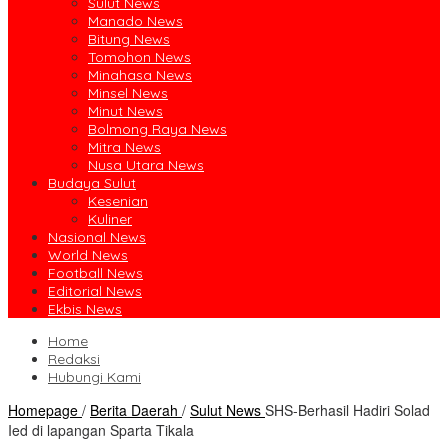
Sulut News
Manado News
Bitung News
Tomohon News
Minahasa News
Minsel News
Minut News
Bolmong Raya News
Mitra News
Nusa Utara News
Budaya Sulut
Kesenian
Kuliner
Nasional News
World News
Football News
Editorial News
Ekbis News
Home
Redaksi
Hubungi Kami
Homepage
/
Berita Daerah
/
Sulut News
SHS-Berhasil Hadiri Solad
Ied di lapangan Sparta Tikala