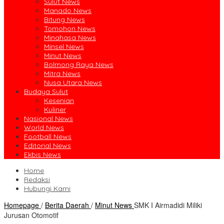
Sulut News
Manado News
Bitung News
Tomohon News
Minahasa News
Minsel News
Minut News
Bolmong Raya News
Mitra News
Nusa Utara News
Budaya Sulut
Kesenian
Kuliner
Nasional News
World News
Football News
Editorial News
Ekbis News
Home
Redaksi
Hubungi Kami
Homepage
/
Berita Daerah
/
Minut News
SMK I Airmadidi Miliki
Jurusan Otomotif