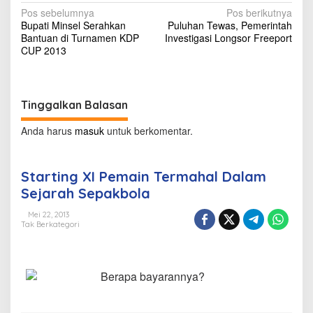
r
N
Pos sebelumnya
Pos berikutnya
m
Bupati Minsel Serahkan
Puluhan Tewas, Pemerintah
a
a
Bantuan di Turnamen KDP
Investigasi Longsor Freeport
h
v
CUP 2013
a
l
i
D
g
a
Tinggalkan Balasan
l
a
a
s
Anda harus
masuk
untuk berkomentar.
m
S
i
e
p
j
Starting XI Pemain Termahal Dalam
a
o
Sejarah Sepakbola
r
s
a
Mei 22, 2013
h
Tak Berkategori
S
e
p
a
Berapa bayarannya?
k
b
o