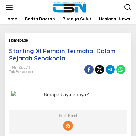
L
e
w
a
Home
Berita Daerah
Budaya Sulut
Nasional News
t
i
k
Homepage
S
e
t
k
Starting XI Pemain Termahal Dalam
a
o
r
n
Sejarah Sepakbola
t
t
i
e
Mei 22, 2013
Tak Berkategori
n
n
g
X
I
Berapa bayarannya?
P
e
m
a
Ikuti Kami
i
n
T
e