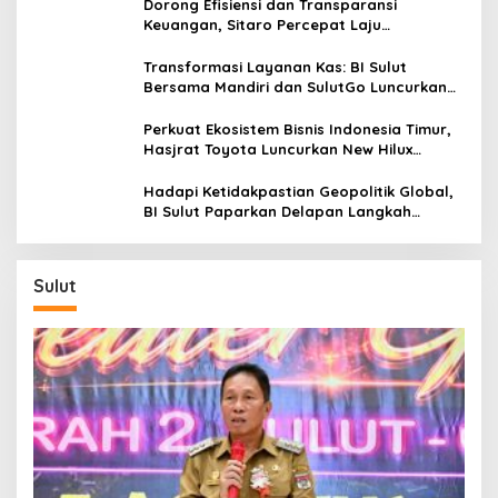
Dorong Efisiensi dan Transparansi
Keuangan, Sitaro Percepat Laju
Digitalisasi Transaksi Bersama BI Sulut
Transformasi Layanan Kas: BI Sulut
Bersama Mandiri dan SulutGo Luncurkan
Sentra Kas Mitra Utama, Jangkau Wilayah
Kepulauan
Perkuat Ekosistem Bisnis Indonesia Timur,
Hasjrat Toyota Luncurkan New Hilux
Generasi ke-9 di Manado
Hadapi Ketidakpastian Geopolitik Global,
BI Sulut Paparkan Delapan Langkah
Strategis Perkuat Rupiah dan Stabilitas
Ekonomi
Sulut