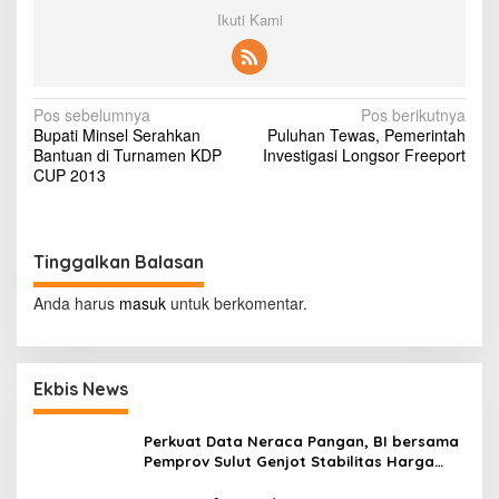
l
Ikuti Kami
a
N
Pos sebelumnya
Pos berikutnya
Bupati Minsel Serahkan
Puluhan Tewas, Pemerintah
a
Bantuan di Turnamen KDP
Investigasi Longsor Freeport
v
CUP 2013
i
g
Tinggalkan Balasan
a
s
Anda harus
masuk
untuk berkomentar.
i
p
Ekbis News
o
s
Perkuat Data Neraca Pangan, BI bersama
Pemprov Sulut Genjot Stabilitas Harga
dan Kendalikan Inflasi