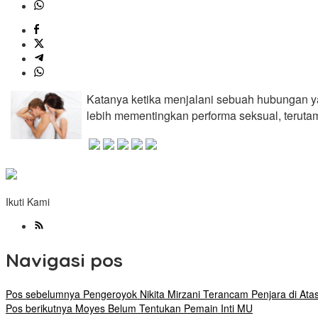
Katanya ketika menjalani sebuah hubungan yan
lebih mementingkan performa seksual, terut
Ikuti Kami
Navigasi pos
Pos sebelumnya
Pengeroyok Nikita Mirzani Terancam Penjara di Ata
Pos berikutnya
Moyes Belum Tentukan Pemain Inti MU