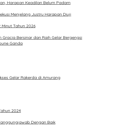
hkan, Harapan Keadilan Belum Padam
ekusi Menjelang Justru Harapan Diuji
2 Minut Tahun 2026
Gracia Bersinar dan Raih Gelar Bergengsi
Joune Ganda
Sukses Gelar Rakerda di Amurang
 Tahun 2024
n Tanggungjawab Dengan Baik