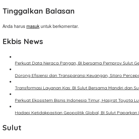
Tinggalkan Balasan
Anda harus
masuk
untuk berkomentar.
Ekbis News
Perkuat Data Neraca Pangan, BI bersama Pemprov Sulut Genj
Dorong Efisiensi dan Transparansi Keuangan, Sitaro Percepat
Transformasi Layanan Kas: BI Sulut Bersama Mandiri dan S
Perkuat Ekosistem Bisnis Indonesia Timur, Hasjrat Toyota L
Hadapi Ketidakpastian Geopolitik Global, BI Sulut Paparkan
Sulut