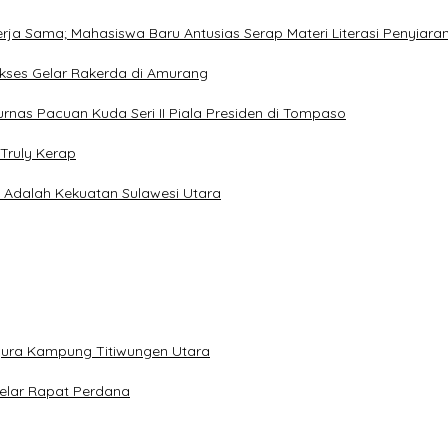
Kerja Sama; Mahasiswa Baru Antusias Serap Materi Literasi Penyiara
Sukses Gelar Rakerda di Amurang
jurnas Pacuan Kuda Seri II Piala Presiden di Tompaso
Truly Kerap
a Adalah Kekuatan Sulawesi Utara
gura Kampung Titiwungen Utara
elar Rapat Perdana