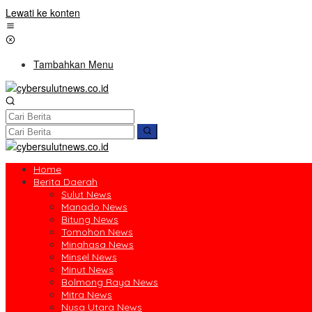
Lewati ke konten
Tambahkan Menu
Home
Berita Daerah
Sulut News
Manado News
Bitung News
Tomohon News
Minahasa News
Minsel News
Minut News
Bolmong Raya News
Mitra News
Nusa Utara News