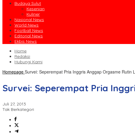
Budaya Sulut
Kesenian
Kuliner
Nasional News
World News
Football News
Editorial News
Ekbis News
Home
Redaksi
Hubungi Kami
Homepage
Survei: Seperempat Pria Inggris Anggap Orgasme Rutin L
Survei: Seperempat Pria Ingg
Juli 27, 2013
Tak Berkategori