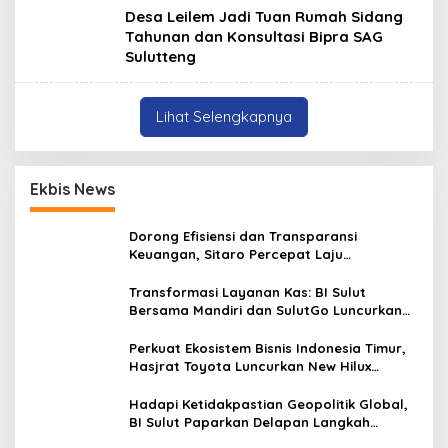
Desa Leilem Jadi Tuan Rumah Sidang
Tahunan dan Konsultasi Bipra SAG
Sulutteng
Lihat Selengkapnya
Ekbis News
Dorong Efisiensi dan Transparansi
Keuangan, Sitaro Percepat Laju
Digitalisasi Transaksi Bersama BI Sulut
Transformasi Layanan Kas: BI Sulut
Bersama Mandiri dan SulutGo Luncurkan
Sentra Kas Mitra Utama, Jangkau Wilayah
Kepulauan
Perkuat Ekosistem Bisnis Indonesia Timur,
Hasjrat Toyota Luncurkan New Hilux
Generasi ke-9 di Manado
Hadapi Ketidakpastian Geopolitik Global,
BI Sulut Paparkan Delapan Langkah
Strategis Perkuat Rupiah dan Stabilitas