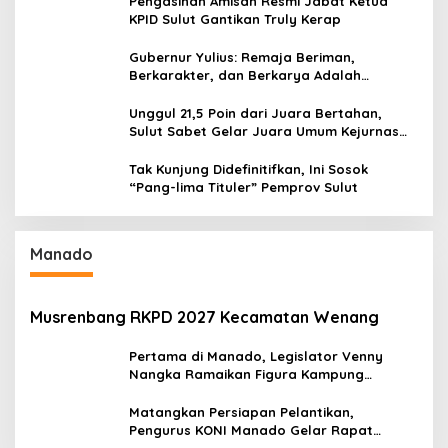
Pengasihan Amisan Resmi Jabat Ketua
KPID Sulut Gantikan Truly Kerap
Gubernur Yulius: Remaja Beriman,
Berkarakter, dan Berkarya Adalah
Kekuatan Sulawesi Utara
Unggul 21,5 Poin dari Juara Bertahan,
Sulut Sabet Gelar Juara Umum Kejurnas
Pordasi Seri I Pangandaran
Tak Kunjung Didefinitifkan, Ini Sosok
“Pang-lima Tituler” Pemprov Sulut
Manado
Musrenbang RKPD 2027 Kecamatan Wenang
Pertama di Manado, Legislator Venny
Nangka Ramaikan Figura Kampung
Titiwungen Utara
Matangkan Persiapan Pelantikan,
Pengurus KONI Manado Gelar Rapat