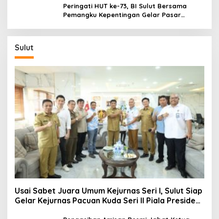
Ekonomi
Peringati HUT ke-73, BI Sulut Bersama
Pemangku Kepentingan Gelar Pasar
Murah: Tekan Inflasi yang Masih Melampaui
Sasaran Nasional
Sulut
Usai Sabet Juara Umum Kejurnas Seri I, Sulut Siap
Gelar Kejurnas Pacuan Kuda Seri II Piala Presiden
di Tompaso