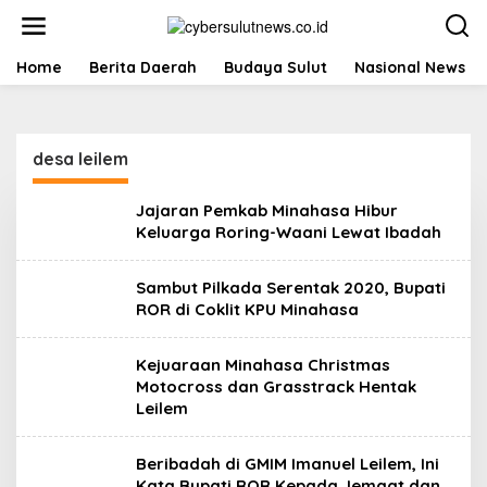
L
e
w
a
Home
Berita Daerah
Budaya Sulut
Nasional News
t
i
k
e
desa leilem
k
o
n
Jajaran Pemkab Minahasa Hibur
t
Keluarga Roring-Waani Lewat Ibadah
e
n
Sambut Pilkada Serentak 2020, Bupati
ROR di Coklit KPU Minahasa
Kejuaraan Minahasa Christmas
Motocross dan Grasstrack Hentak
Leilem
Beribadah di GMIM Imanuel Leilem, Ini
Kata Bupati ROR Kepada Jemaat dan