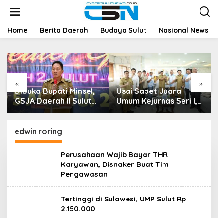
L
e
w
a
Home
Berita Daerah
Budaya Sulut
Nasional News
t
i
k
e
k
«
»
o
Dibuka Bupati Minsel,
Usai Sabet Juara
n
t
GSJA Daerah II Sulut
Umum Kejurnas Seri I,
e
dan Gorontalo Sukses
Sulut Siap Gelar
n
Gelar Rakerda di
Kejurnas Pacuan Kuda
Amurang
Seri II Piala Presiden di
edwin roring
Tompaso
Perusahaan Wajib Bayar THR
Karyawan, Disnaker Buat Tim
Pengawasan
Tertinggi di Sulawesi, UMP Sulut Rp
2.150.000