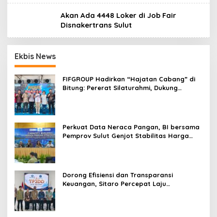
Akan Ada 4448 Loker di Job Fair
Disnakertrans Sulut
Ekbis News
FIFGROUP Hadirkan “Hajatan Cabang” di
Bitung: Pererat Silaturahmi, Dukung
Ekonomi Lokal & Tawarkan Beragam
Promo Khusus
Perkuat Data Neraca Pangan, BI bersama
Pemprov Sulut Genjot Stabilitas Harga
dan Kendalikan Inflasi
Dorong Efisiensi dan Transparansi
Keuangan, Sitaro Percepat Laju
Digitalisasi Transaksi Bersama BI Sulut