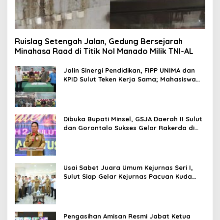
Ruislag Setengah Jalan, Gedung Bersejarah
Minahasa Raad di Titik Nol Manado Milik TNI-AL
Jalin Sinergi Pendidikan, FIPP UNIMA dan
KPID Sulut Teken Kerja Sama; Mahasiswa
Baru Antusias Serap Materi Literasi
Penyiaran
Dibuka Bupati Minsel, GSJA Daerah II Sulut
dan Gorontalo Sukses Gelar Rakerda di
Amurang
Usai Sabet Juara Umum Kejurnas Seri I,
Sulut Siap Gelar Kejurnas Pacuan Kuda
Seri II Piala Presiden di Tompaso
Pengasihan Amisan Resmi Jabat Ketua