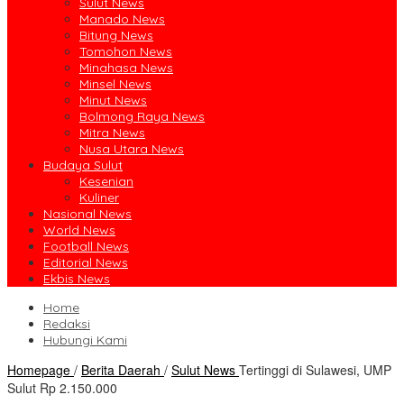
Sulut News
Manado News
Bitung News
Tomohon News
Minahasa News
Minsel News
Minut News
Bolmong Raya News
Mitra News
Nusa Utara News
Budaya Sulut
Kesenian
Kuliner
Nasional News
World News
Football News
Editorial News
Ekbis News
Home
Redaksi
Hubungi Kami
Homepage
/
Berita Daerah
/
Sulut News
Tertinggi di Sulawesi, UMP
Sulut Rp 2.150.000