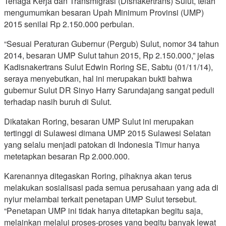
Tenaga Kerja dan Transmigrasi (Disnakertrans) Sulut, telah
mengumumkan besaran Upah Minimum Provinsi (UMP)
2015 senilai Rp 2.150.000 perbulan.
“Sesuai Peraturan Gubernur (Pergub) Sulut, nomor 34 tahun
2014, besaran UMP Sulut tahun 2015, Rp 2.150.000,” jelas
Kadisnakertrans Sulut Edwin Roring SE, Sabtu (01/11/14),
seraya menyebutkan, hal ini merupakan bukti bahwa
gubernur Sulut DR Sinyo Harry Sarundajang sangat peduli
terhadap nasih buruh di Sulut.
Dikatakan Roring, besaran UMP Sulut ini merupakan
tertinggi di Sulawesi dimana UMP 2015 Sulawesi Selatan
yang selalu menjadi patokan di Indonesia Timur hanya
metetapkan besaran Rp 2.000.000.
Karenannya ditegaskan Roring, pihaknya akan terus
melakukan sosialisasi pada semua perusahaan yang ada di
nyiur melambai terkait penetapan UMP Sulut tersebut.
“Penetapan UMP ini tidak hanya ditetapkan begitu saja,
melainkan melalui proses-proses yang begitu banyak lewat