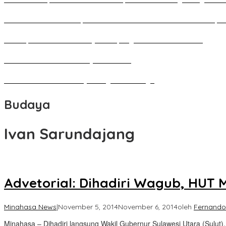
Pameran Besar Seni Rupa 2016 di Manado Dihadiri Ratusan Perupa 
Penutupan Festival Kebudayaan Jepang FBS Unima Semarak
Bedah Kemerdekaan Budaya Minahasa
Tarian Pato-Pato Ibu Dietje Dikagumi Mendagri
Budaya
Ivan Sarundajang
Advetorial: Dihadiri Wagub, HUT
Minahasa News
|
November 5, 2014
November 6, 2014
oleh
Fernand
Minahasa – Dihadiri langsung Wakil Gubernur Sulawesi Utara (Sulut),