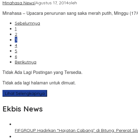
Minahasa News
|
Agustus 17, 2014
oleh
Minahasa – Upacara penurunan sang saka merah putih, Minggu (17/0
Sebelumnya
1
2
3
4
5
6
Berikutnya
Tidak Ada Lagi Postingan yang Tersedia.
Tidak ada lagi halaman untuk dimuat.
Lihat Selengkapnya
Ekbis News
FIFGROUP Hadirkan “Hajatan Cabang” di Bitung: Pererat S