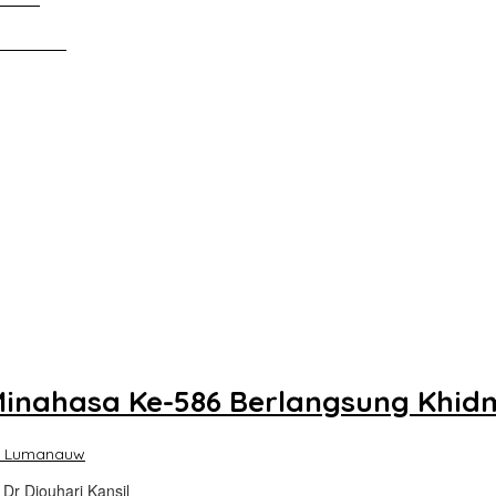
Tanah Air
 Minahasa Ke-586 Berlangsung Khid
o Lumanauw
 Dr Djouhari Kansil