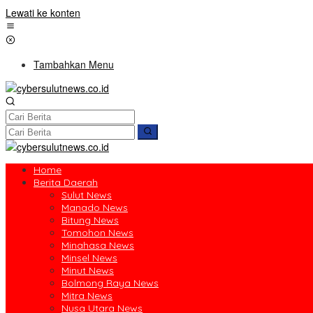
Lewati ke konten
Tambahkan Menu
Home
Berita Daerah
Sulut News
Manado News
Bitung News
Tomohon News
Minahasa News
Minsel News
Minut News
Bolmong Raya News
Mitra News
Nusa Utara News