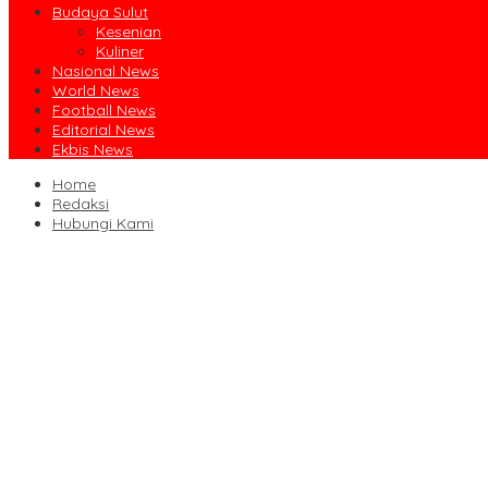
Budaya Sulut
Kesenian
Kuliner
Nasional News
World News
Football News
Editorial News
Ekbis News
Home
Redaksi
Hubungi Kami
Ruislag Setengah Jalan, Gedung Bersejarah Minahasa Raad di Titi
Jalin Sinergi Pendidikan, FIPP UNIMA dan KPID Sulut Teken Kerja 
Dibuka Bupati Minsel, GSJA Daerah II Sulut dan Gorontalo Sukses
Usai Sabet Juara Umum Kejurnas Seri I, Sulut Siap Gelar Kejurnas
Pengasihan Amisan Resmi Jabat Ketua KPID Sulut Gantikan Truly