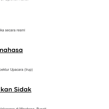
ka secara resmi
inahasa
pektur Upacara (Irup)
ukan Sidak
elakangan di Minahasa, Bupati