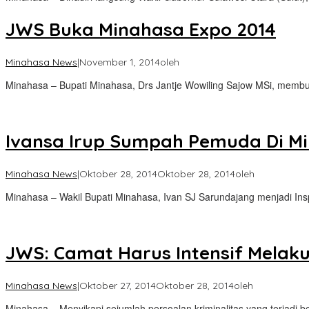
JWS Buka Minahasa Expo 2014
Minahasa News
|
November 1, 2014
oleh
Minahasa – Bupati Minahasa, Drs Jantje Wowiling Sajow MSi, membu
Ivansa Irup Sumpah Pemuda Di M
Minahasa News
|
Oktober 28, 2014
Oktober 28, 2014
oleh
Minahasa – Wakil Bupati Minahasa, Ivan SJ Sarundajang menjadi Ins
JWS: Camat Harus Intensif Melak
Minahasa News
|
Oktober 27, 2014
Oktober 28, 2014
oleh
Minahasa – Menyikapi sejumlah persoalan kriminalitas yang terjadi b