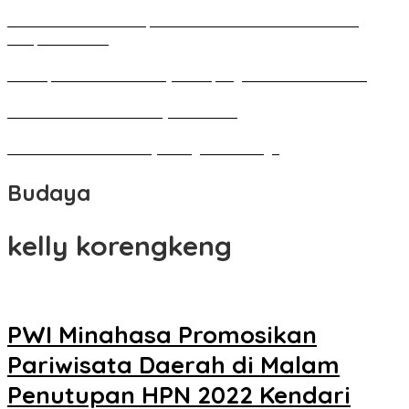
Pameran Besar Seni Rupa 2016 di Manado Dihadiri Ratusan
Perupa Tanah Air
Penutupan Festival Kebudayaan Jepang FBS Unima Semarak
Bedah Kemerdekaan Budaya Minahasa
Tarian Pato-Pato Ibu Dietje Dikagumi Mendagri
Budaya
kelly korengkeng
PWI Minahasa Promosikan
Pariwisata Daerah di Malam
Penutupan HPN 2022 Kendari