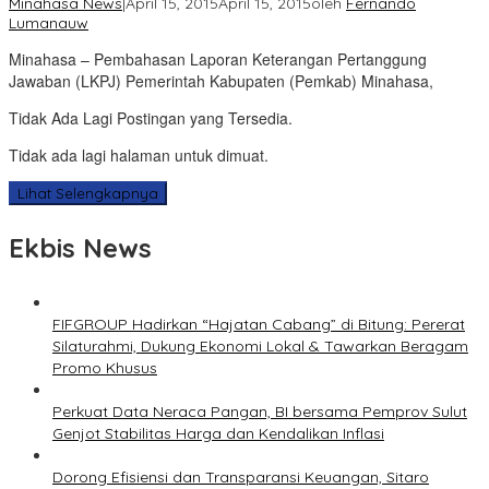
Minahasa News
|
April 15, 2015
April 15, 2015
oleh
Fernando
Lumanauw
Minahasa – Pembahasan Laporan Keterangan Pertanggung
Jawaban (LKPJ) Pemerintah Kabupaten (Pemkab) Minahasa,
Tidak Ada Lagi Postingan yang Tersedia.
Tidak ada lagi halaman untuk dimuat.
Lihat Selengkapnya
Ekbis News
FIFGROUP Hadirkan “Hajatan Cabang” di Bitung: Pererat
Silaturahmi, Dukung Ekonomi Lokal & Tawarkan Beragam
Promo Khusus
Perkuat Data Neraca Pangan, BI bersama Pemprov Sulut
Genjot Stabilitas Harga dan Kendalikan Inflasi
Dorong Efisiensi dan Transparansi Keuangan, Sitaro