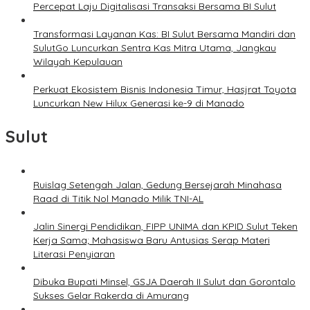
Percepat Laju Digitalisasi Transaksi Bersama BI Sulut
Transformasi Layanan Kas: BI Sulut Bersama Mandiri dan
SulutGo Luncurkan Sentra Kas Mitra Utama, Jangkau
Wilayah Kepulauan
Perkuat Ekosistem Bisnis Indonesia Timur, Hasjrat Toyota
Luncurkan New Hilux Generasi ke-9 di Manado
Sulut
Ruislag Setengah Jalan, Gedung Bersejarah Minahasa
Raad di Titik Nol Manado Milik TNI-AL
Jalin Sinergi Pendidikan, FIPP UNIMA dan KPID Sulut Teken
Kerja Sama; Mahasiswa Baru Antusias Serap Materi
Literasi Penyiaran
Dibuka Bupati Minsel, GSJA Daerah II Sulut dan Gorontalo
Sukses Gelar Rakerda di Amurang