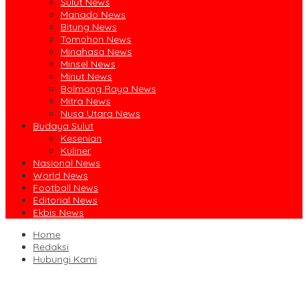
Sulut News
Manado News
Bitung News
Tomohon News
Minahasa News
Minsel News
Minut News
Bolmong Raya News
Mitra News
Nusa Utara News
Budaya Sulut
Kesenian
Kuliner
Nasional News
World News
Football News
Editorial News
Ekbis News
Home
Redaksi
Hubungi Kami
Ruislag Setengah Jalan, Gedung Bersejarah Minahasa Raad di