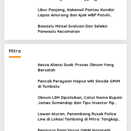
Dengan Baik
Libur Panjang, Kakanwil Pantau Kondisi
Lapas Amurang dan Ajak WBP Patuhi
Aturan Yang Berlaku
Bawaslu Minsel Evaluasi Dan Seleksi
Panwaslu Kecamatan
Mitra
Ketua Aliansi Suak: Proses Oknum Yang
Bersalah
Pencak Perayaan Hapsa WKI Sinode GMIM
di Tombatu
Oknum LSM Dipolisikan, Catut Nama Bupati
James Sumendap dan Tipu Investor Rp
200 Juta
Lawan Aturan, Penambang Rusak Police
Line di Lokasi Tambang di Mitra: Tangkap
Mereka!!
Pengurus Panji Yosua GMIM Nazareth