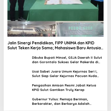
Jalin Sinergi Pendidikan, FIPP UNIMA dan KPID
Sulut Teken Kerja Sama; Mahasiswa Baru Antusias
Serap Materi Literasi Penyiaran
Dibuka Bupati Minsel, GSJA Daerah II Sulut
dan Gorontalo Sukses Gelar Rakerda di
Amurang
Usai Sabet Juara Umum Kejurnas Seri I,
Sulut Siap Gelar Kejurnas Pacuan Kuda
Seri II Piala Presiden di Tompaso
Pengasihan Amisan Resmi Jabat Ketua
KPID Sulut Gantikan Truly Kerap
Gubernur Yulius: Remaja Beriman,
Berkarakter, dan Berkarya Adalah
Kekuatan Sulawesi Utara