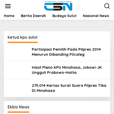
L
e
w
a
Home
Berita Daerah
Budaya Sulut
Nasional News
t
i
k
e
ketua kpu sulut
k
o
n
Partisipasi Pemilih Pada Pilpres 2014
t
Menurun Dibanding Pilcaleg
e
n
Hasil Pleno KPU Minahasa, Jokowi-JK
Ungguli Prabowo-Hatta
275.014 Kertas Surat Suara Pilpres Tiba
Di Minahasa
Ekbis News