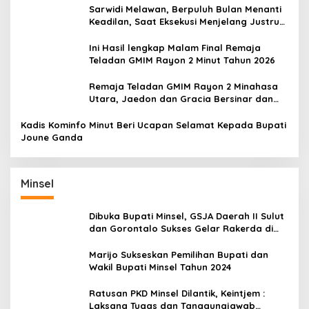
Sarwidi Melawan, Berpuluh Bulan Menanti
Keadilan, Saat Eksekusi Menjelang Justru
Harapan Diuji
Ini Hasil lengkap Malam Final Remaja
Teladan GMIM Rayon 2 Minut Tahun 2026
Remaja Teladan GMIM Rayon 2 Minahasa
Utara, Jaedon dan Gracia Bersinar dan
Raih Gelar Bergengsi
Kadis Kominfo Minut Beri Ucapan Selamat Kepada Bupati
Joune Ganda
Minsel
Dibuka Bupati Minsel, GSJA Daerah II Sulut
dan Gorontalo Sukses Gelar Rakerda di
Amurang
Marijo Sukseskan Pemilihan Bupati dan
Wakil Bupati Minsel Tahun 2024
Ratusan PKD Minsel Dilantik, Keintjem :
Laksana Tugas dan Tanggungjawab