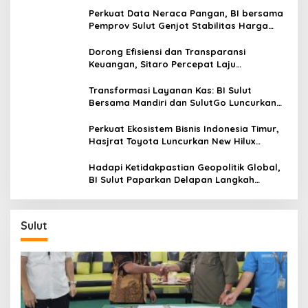
Perkuat Data Neraca Pangan, BI bersama
Pemprov Sulut Genjot Stabilitas Harga
dan Kendalikan Inflasi
Dorong Efisiensi dan Transparansi
Keuangan, Sitaro Percepat Laju
Digitalisasi Transaksi Bersama BI Sulut
Transformasi Layanan Kas: BI Sulut
Bersama Mandiri dan SulutGo Luncurkan
Sentra Kas Mitra Utama, Jangkau Wilayah
Kepulauan
Perkuat Ekosistem Bisnis Indonesia Timur,
Hasjrat Toyota Luncurkan New Hilux
Generasi ke-9 di Manado
Hadapi Ketidakpastian Geopolitik Global,
BI Sulut Paparkan Delapan Langkah
Strategis Perkuat Rupiah dan Stabilitas
Ekonomi
Sulut