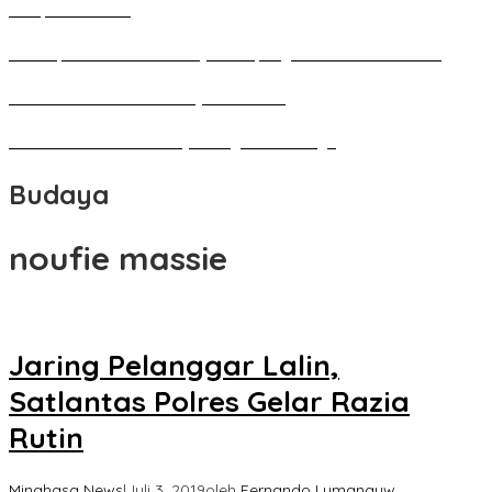
Perupa Tanah Air
Penutupan Festival Kebudayaan Jepang FBS Unima Semarak
Bedah Kemerdekaan Budaya Minahasa
Tarian Pato-Pato Ibu Dietje Dikagumi Mendagri
Budaya
noufie massie
Jaring Pelanggar Lalin,
Satlantas Polres Gelar Razia
Rutin
Minahasa News
|
Juli 3, 2019
oleh
Fernando Lumanauw