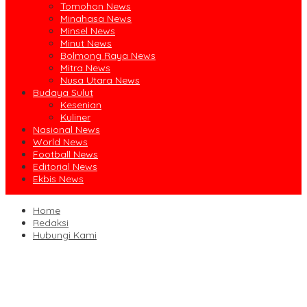
Tomohon News
Minahasa News
Minsel News
Minut News
Bolmong Raya News
Mitra News
Nusa Utara News
Budaya Sulut
Kesenian
Kuliner
Nasional News
World News
Football News
Editorial News
Ekbis News
Home
Redaksi
Hubungi Kami
Ruislag Setengah Jalan, Gedung Bersejarah Minahasa Raad di
Titik Nol Manado Milik TNI-AL