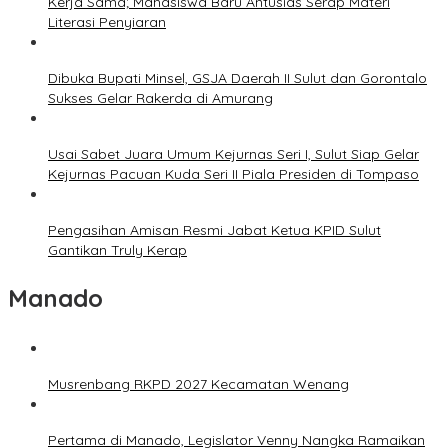
Kerja Sama; Mahasiswa Baru Antusias Serap Materi
Literasi Penyiaran
Dibuka Bupati Minsel, GSJA Daerah II Sulut dan Gorontalo
Sukses Gelar Rakerda di Amurang
Usai Sabet Juara Umum Kejurnas Seri I, Sulut Siap Gelar
Kejurnas Pacuan Kuda Seri II Piala Presiden di Tompaso
Pengasihan Amisan Resmi Jabat Ketua KPID Sulut
Gantikan Truly Kerap
Manado
Musrenbang RKPD 2027 Kecamatan Wenang
Pertama di Manado, Legislator Venny Nangka Ramaikan