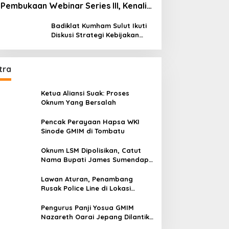
Pembukaan Webinar Series III, Kenali
Potensimu Maksimalkan Performamu
Badiklat Kumham Sulut Ikuti
Diskusi Strategi Kebijakan
Permenkumham No 15 Tahun
2020
tra
Ketua Aliansi Suak: Proses
Oknum Yang Bersalah
Pencak Perayaan Hapsa WKI
Sinode GMIM di Tombatu
Oknum LSM Dipolisikan, Catut
Nama Bupati James Sumendap
dan Tipu Investor Rp 200 Juta
Lawan Aturan, Penambang
Rusak Police Line di Lokasi
Tambang di Mitra: Tangkap
Mereka!!
Pengurus Panji Yosua GMIM
Nazareth Oarai Jepang Dilantik.
Sumendap: Panji Yosua harus