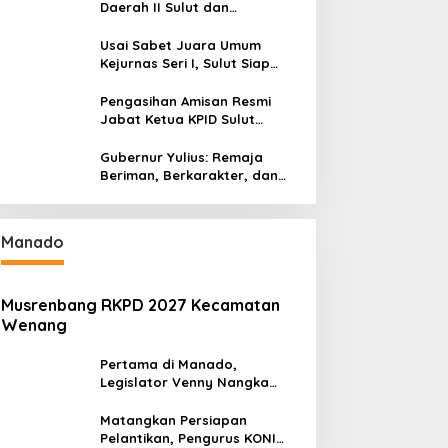
Daerah II Sulut dan
Gorontalo Sukses Gelar
Rakerda di Amurang
Usai Sabet Juara Umum
Kejurnas Seri I, Sulut Siap
Gelar Kejurnas Pacuan Kuda
Seri II Piala Presiden di
Pengasihan Amisan Resmi
Tompaso
Jabat Ketua KPID Sulut
Gantikan Truly Kerap
Gubernur Yulius: Remaja
Beriman, Berkarakter, dan
Berkarya Adalah Kekuatan
Sulawesi Utara
Manado
Musrenbang RKPD 2027 Kecamatan
Wenang
Pertama di Manado,
Legislator Venny Nangka
Ramaikan Figura Kampung
Titiwungen Utara
Matangkan Persiapan
Pelantikan, Pengurus KONI