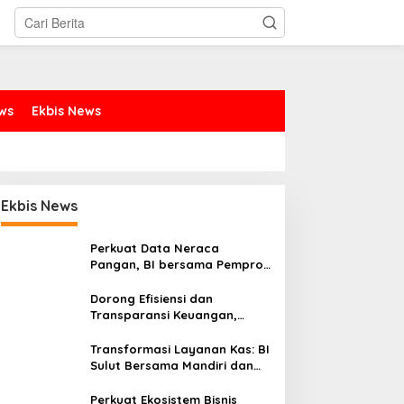
ews
Ekbis News
Ekbis News
Perkuat Data Neraca
Pangan, BI bersama Pemprov
ubernur Yulius: Remaja
Jalin Sinergi Pendidikan,
Sulut Genjot Stabilitas Harga
eriman, Berkarakter, dan
FIPP UNIMA dan KPID Sulut
dan Kendalikan Inflasi
Dorong Efisiensi dan
erkarya Adalah Kekuatan
Teken Kerja Sama;
Transparansi Keuangan,
ulawesi Utara
Mahasiswa Baru Antusias
Sitaro Percepat Laju
Serap Materi Literasi
Digitalisasi Transaksi
Transformasi Layanan Kas: BI
Bersama BI Sulut
Penyiaran
Sulut Bersama Mandiri dan
SulutGo Luncurkan Sentra
Kas Mitra Utama, Jangkau
Perkuat Ekosistem Bisnis