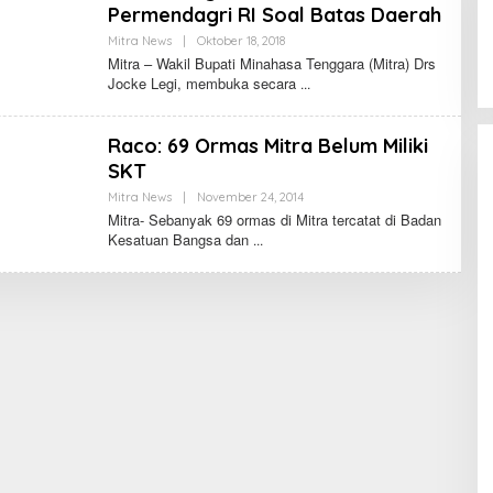
Permendagri RI Soal Batas Daerah
Mitra News
|
Oktober 18, 2018
O
L
Mitra – Wakil Bupati Minahasa Tenggara (Mitra) Drs
E
Jocke Legi, membuka secara
H
F
E
R
Raco: 69 Ormas Mitra Belum Miliki
N
A
SKT
N
D
Mitra News
|
November 24, 2014
O
O
L
Mitra- Sebanyak 69 ormas di Mitra tercatat di Badan
L
E
Kesatuan Bangsa dan
U
H
M
A
N
A
U
W