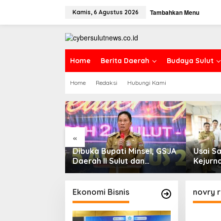
L
Tambahkan Menu
e
Kamis, 6 Agustus 2026
w
a
t
i
k
Home
Berita Daerah
Budaya Sulut
e
k
Home
Redaksi
Hubungi Kami
o
n
t
e
n
«
 Pendidikan,
Dibuka Bupati Minsel, GSJA
Usai S
an KPID Sulut
Daerah II Sulut dan
Kejurna
 Sama;
Gorontalo Sukses Gelar
Gelar 
aru Antusias
Rakerda di Amurang
Kuda Se
 Literasi
di Tom
Ekonomi Bisnis
novry 