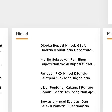
Minsel
Mi
at
Dibuka Bupati Minsel, GSJA
,
Daerah II Sulut dan Gorontalo
dam
Sukses Gelar Rakerda di
Amurang
Marijo Sukseskan Pemilihan
Bupati dan Wakil Bupati Minsel
Tahun 2024
Ratusan PKD Minsel Dilantik,
2
Keintjem : Laksana Tugas dan
Tanggungjawab Dengan Baik
2
Libur Panjang, Kakanwil Pantau
Kondisi Lapas Amurang dan Ajak
ar
WBP Patuhi Aturan Yang Berlaku
Bawaslu Minsel Evaluasi Dan
Seleksi Panwaslu Kecamatan