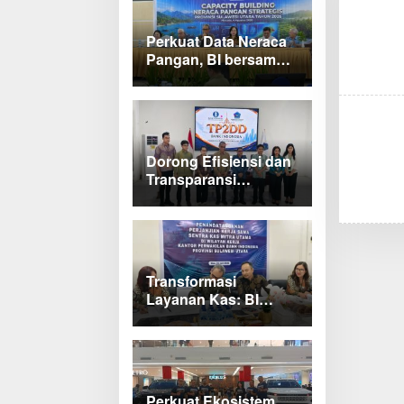
Perkuat Data Neraca
Pangan, BI bersama
Pemprov Sulut Genjot
Stabilitas Harga dan
Kendalikan Inflasi
Dorong Efisiensi dan
Transparansi
Keuangan, Sitaro
Percepat Laju
Digitalisasi Transaksi
Bersama BI Sulut
Transformasi
Layanan Kas: BI
Sulut Bersama
Mandiri dan SulutGo
Luncurkan Sentra
Kas Mitra Utama,
Jangkau Wilayah
Perkuat Ekosistem