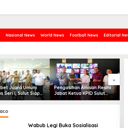
Nasional News
World News
Football News
Editorial N
»
abet Juara Umum
Pengasihan Amisan Resmi
G
s Seri I, Sulut Siap
Jabat Ketua KPID Sulut
B
Kejurnas Pacuan
Gantikan Truly Kerap
B
ri II Piala Presiden
S
paso
raco
Wabub Legi Buka Sosialisasi