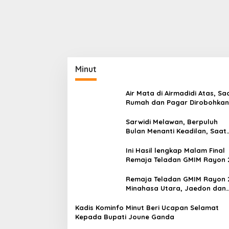
Minut
Air Mata di Airmadidi Atas, Sa
Rumah dan Pagar Dirobohkan
Harapan Keadilan Belum Pa
Sarwidi Melawan, Berpuluh
Bulan Menanti Keadilan, Saat
Eksekusi Menjelang Justru
Harapan Diuji
Ini Hasil lengkap Malam Final
Remaja Teladan GMIM Rayon 
Minut Tahun 2026
Remaja Teladan GMIM Rayon 
Minahasa Utara, Jaedon dan
Gracia Bersinar dan Raih Gel
Bergengsi
Kadis Kominfo Minut Beri Ucapan Selamat
Kepada Bupati Joune Ganda