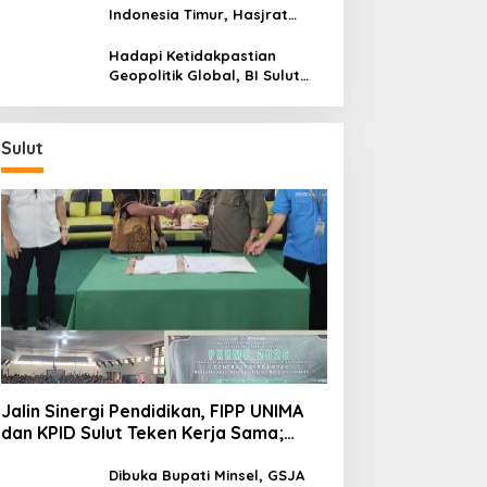
Wilayah Kepulauan
Indonesia Timur, Hasjrat
Toyota Luncurkan New Hilux
Generasi ke-9 di Manado
Hadapi Ketidakpastian
Geopolitik Global, BI Sulut
Paparkan Delapan Langkah
Strategis Perkuat Rupiah dan
Stabilitas Ekonomi
Sulut
Jalin Sinergi Pendidikan, FIPP UNIMA
dan KPID Sulut Teken Kerja Sama;
Mahasiswa Baru Antusias Serap Materi
Literasi Penyiaran
Dibuka Bupati Minsel, GSJA