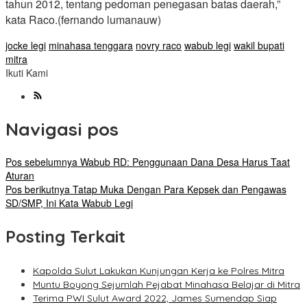
tahun 2012, tentang pedoman penegasan batas daerah,”
kata Raco.(fernando lumanauw)
jocke legi
minahasa tenggara
novry raco
wabub legi
wakil bupati
mitra
Ikuti Kami
Navigasi pos
Pos sebelumnya
Wabub RD: Penggunaan Dana Desa Harus Taat
Aturan
Pos berikutnya
Tatap Muka Dengan Para Kepsek dan Pengawas
SD/SMP, Ini Kata Wabub Legi
Posting Terkait
Kapolda Sulut Lakukan Kunjungan Kerja ke Polres Mitra
Muntu Boyong Sejumlah Pejabat Minahasa Belajar di Mitra
Terima PWI Sulut Award 2022, James Sumendap Siap