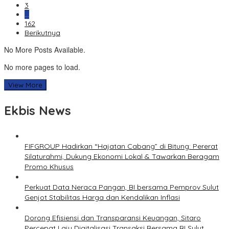
3
…
162
Berikutnya
No More Posts Available.
No more pages to load.
View More
Ekbis News
FIFGROUP Hadirkan “Hajatan Cabang” di Bitung: Pererat
Silaturahmi, Dukung Ekonomi Lokal & Tawarkan Beragam
Promo Khusus
Perkuat Data Neraca Pangan, BI bersama Pemprov Sulut
Genjot Stabilitas Harga dan Kendalikan Inflasi
Dorong Efisiensi dan Transparansi Keuangan, Sitaro
Percepat Laju Digitalisasi Transaksi Bersama BI Sulut