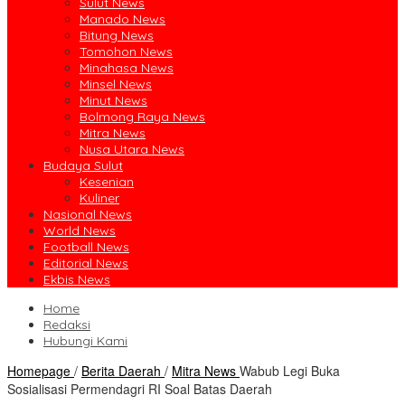
Sulut News
Manado News
Bitung News
Tomohon News
Minahasa News
Minsel News
Minut News
Bolmong Raya News
Mitra News
Nusa Utara News
Budaya Sulut
Kesenian
Kuliner
Nasional News
World News
Football News
Editorial News
Ekbis News
Home
Redaksi
Hubungi Kami
Homepage
/
Berita Daerah
/
Mitra News
Wabub Legi Buka
Sosialisasi Permendagri RI Soal Batas Daerah