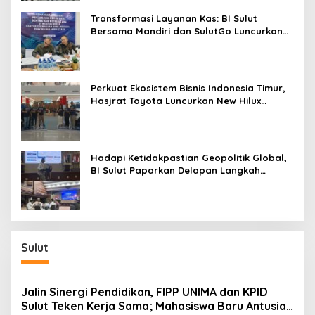
Transformasi Layanan Kas: BI Sulut
Bersama Mandiri dan SulutGo Luncurkan
Sentra Kas Mitra Utama, Jangkau Wilayah
Kepulauan
Perkuat Ekosistem Bisnis Indonesia Timur,
Hasjrat Toyota Luncurkan New Hilux
Generasi ke-9 di Manado
Hadapi Ketidakpastian Geopolitik Global,
BI Sulut Paparkan Delapan Langkah
Strategis Perkuat Rupiah dan Stabilitas
Ekonomi
Sulut
Jalin Sinergi Pendidikan, FIPP UNIMA dan KPID
Sulut Teken Kerja Sama; Mahasiswa Baru Antusias