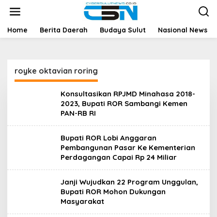
L
e
w
a
Home
Berita Daerah
Budaya Sulut
Nasional News
t
i
k
e
royke oktavian roring
k
o
n
Konsultasikan RPJMD Minahasa 2018-
t
2023, Bupati ROR Sambangi Kemen
e
PAN-RB RI
n
Bupati ROR Lobi Anggaran
Pembangunan Pasar Ke Kementerian
Perdagangan Capai Rp 24 Miliar
Janji Wujudkan 22 Program Unggulan,
Bupati ROR Mohon Dukungan
Masyarakat