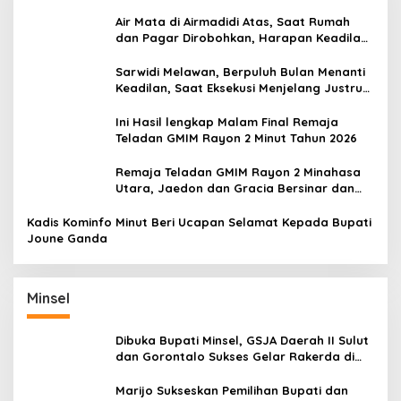
Air Mata di Airmadidi Atas, Saat Rumah
dan Pagar Dirobohkan, Harapan Keadilan
Belum Padam
Sarwidi Melawan, Berpuluh Bulan Menanti
Keadilan, Saat Eksekusi Menjelang Justru
Harapan Diuji
Ini Hasil lengkap Malam Final Remaja
Teladan GMIM Rayon 2 Minut Tahun 2026
Remaja Teladan GMIM Rayon 2 Minahasa
Utara, Jaedon dan Gracia Bersinar dan
Raih Gelar Bergengsi
Kadis Kominfo Minut Beri Ucapan Selamat Kepada Bupati
Joune Ganda
Minsel
Dibuka Bupati Minsel, GSJA Daerah II Sulut
dan Gorontalo Sukses Gelar Rakerda di
Amurang
Marijo Sukseskan Pemilihan Bupati dan