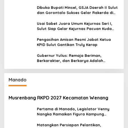
Serap Materi Literasi Penyiaran
Dibuka Bupati Minsel, GSJA Daerah II Sulut
dan Gorontalo Sukses Gelar Rakerda di
Amurang
Usai Sabet Juara Umum Kejurnas Seri I,
Sulut Siap Gelar Kejurnas Pacuan Kuda
Seri II Piala Presiden di Tompaso
Pengasihan Amisan Resmi Jabat Ketua
KPID Sulut Gantikan Truly Kerap
Gubernur Yulius: Remaja Beriman,
Berkarakter, dan Berkarya Adalah
Kekuatan Sulawesi Utara
Manado
Musrenbang RKPD 2027 Kecamatan Wenang
Pertama di Manado, Legislator Venny
Nangka Ramaikan Figura Kampung
Titiwungen Utara
Matangkan Persiapan Pelantikan,