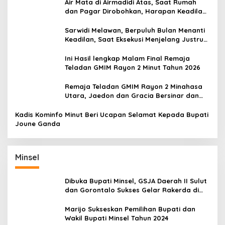
Air Mata di Airmadidi Atas, Saat Rumah
dan Pagar Dirobohkan, Harapan Keadilan
Belum Padam
Sarwidi Melawan, Berpuluh Bulan Menanti
Keadilan, Saat Eksekusi Menjelang Justru
Harapan Diuji
Ini Hasil lengkap Malam Final Remaja
Teladan GMIM Rayon 2 Minut Tahun 2026
Remaja Teladan GMIM Rayon 2 Minahasa
Utara, Jaedon dan Gracia Bersinar dan
Raih Gelar Bergengsi
Kadis Kominfo Minut Beri Ucapan Selamat Kepada Bupati
Joune Ganda
Minsel
Dibuka Bupati Minsel, GSJA Daerah II Sulut
dan Gorontalo Sukses Gelar Rakerda di
Amurang
Marijo Sukseskan Pemilihan Bupati dan
Wakil Bupati Minsel Tahun 2024