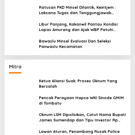
Ratusan PKD Minsel Dilantik, Keintjem :
Laksana Tugas dan Tanggungjawab
Dengan Baik
Libur Panjang, Kakanwil Pantau Kondisi
Lapas Amurang dan Ajak WBP Patuhi
Aturan Yang Berlaku
Bawaslu Minsel Evaluasi Dan Seleksi
Panwaslu Kecamatan
Mitra
Ketua Aliansi Suak: Proses Oknum Yang
Bersalah
Pencak Perayaan Hapsa WKI Sinode GMIM
di Tombatu
Oknum LSM Dipolisikan, Catut Nama Bupati
James Sumendap dan Tipu Investor Rp
200 Juta
Lawan Aturan, Penambang Rusak Police