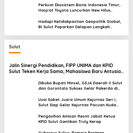
Kepulauan
Perkuat Ekosistem Bisnis Indonesia Timur,
Hasjrat Toyota Luncurkan New Hilux
Generasi ke-9 di Manado
Hadapi Ketidakpastian Geopolitik Global,
BI Sulut Paparkan Delapan Langkah
Strategis Perkuat Rupiah dan Stabilitas
Ekonomi
Sulut
Jalin Sinergi Pendidikan, FIPP UNIMA dan KPID
Sulut Teken Kerja Sama; Mahasiswa Baru Antusias
Serap Materi Literasi Penyiaran
Dibuka Bupati Minsel, GSJA Daerah II Sulut
dan Gorontalo Sukses Gelar Rakerda di
Amurang
Usai Sabet Juara Umum Kejurnas Seri I,
Sulut Siap Gelar Kejurnas Pacuan Kuda
Seri II Piala Presiden di Tompaso
Pengasihan Amisan Resmi Jabat Ketua
KPID Sulut Gantikan Truly Kerap
Gubernur Yulius: Remaja Beriman,