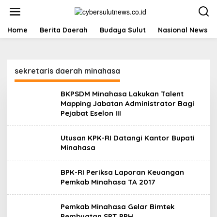
L
e
w
a
Home
Berita Daerah
Budaya Sulut
Nasional News
t
i
k
e
sekretaris daerah minahasa
k
o
n
BKPSDM Minahasa Lakukan Talent
t
Mapping Jabatan Administrator Bagi
e
Pejabat Eselon III
n
Utusan KPK-RI Datangi Kantor Bupati
Minahasa
BPK-RI Periksa Laporan Keuangan
Pemkab Minahasa TA 2017
Pemkab Minahasa Gelar Bimtek
Pembuatan SPT PPH