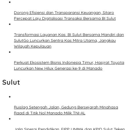
Dorong Efisiensi dan Transparansi Keuangan, Sitaro
Percepat Laju Digitalisasi Transaksi Bersama BI Sulut
Transformasi Layanan Kas: BI Sulut Bersama Mandiri dan
SulutGo Luncurkan Sentra Kas Mitra Utama, Jangkau
Wilayah Kepulauan
Perkuat Ekosistem Bisnis Indonesia Timur, Hasjrat Toyota
Luncurkan New Hilux Generasi ke-9 di Manado
Sulut
Ruislag Setengah Jalan, Gedung Bersejarah Minahasa
Raad di Titik Nol Manado Milik TNI-AL
Jalin Sinergi Pendidikan, FIPP UNIMA dan KPID Sulut Teken