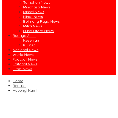
Tomohon News
Minahasa News
Minsel News
Minut News
Bolmong Raya News
Mitra News
Nusa Utara News
Budaya Sulut
Kesenian
Kuliner
Nasional News
World News
Football News
Editorial News
Ekbis News
Home
Redaksi
Hubungi Kami
Ruislag Setengah Jalan, Gedung Bersejarah Minahasa Raad di
Titik Nol Manado Milik TNI-AL