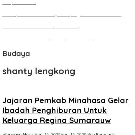
Perupa Tanah Air
Penutupan Festival Kebudayaan Jepang FBS Unima Semarak
Bedah Kemerdekaan Budaya Minahasa
Tarian Pato-Pato Ibu Dietje Dikagumi Mendagri
Budaya
shanty lengkong
Jajaran Pemkab Minahasa Gelar
Ibadah Penghiburan Untuk
Keluarga Regina Sumarauw
Minahasa News
|
April 16, 2025
April 16, 2025
oleh
Fernando