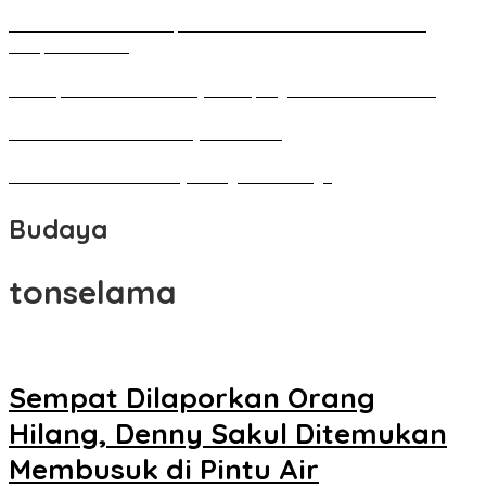
Pameran Besar Seni Rupa 2016 di Manado Dihadiri Ratusan
Perupa Tanah Air
Penutupan Festival Kebudayaan Jepang FBS Unima Semarak
Bedah Kemerdekaan Budaya Minahasa
Tarian Pato-Pato Ibu Dietje Dikagumi Mendagri
Budaya
tonselama
Sempat Dilaporkan Orang
Hilang, Denny Sakul Ditemukan
Membusuk di Pintu Air