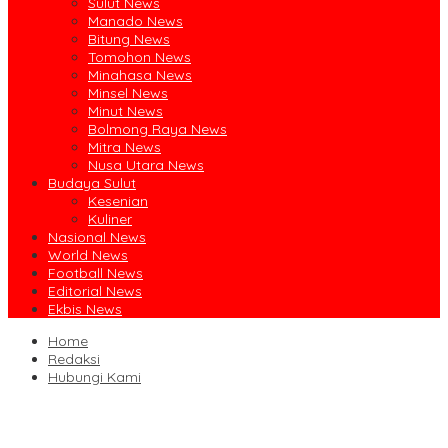
Sulut News
Manado News
Bitung News
Tomohon News
Minahasa News
Minsel News
Minut News
Bolmong Raya News
Mitra News
Nusa Utara News
Budaya Sulut
Kesenian
Kuliner
Nasional News
World News
Football News
Editorial News
Ekbis News
Home
Redaksi
Hubungi Kami
Ruislag Setengah Jalan, Gedung Bersejarah Minahasa Raad di