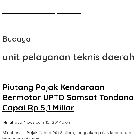
Bedah Kemerdekaan Budaya Minahasa
Tarian Pato-Pato Ibu Dietje Dikagumi Mendagri
Budaya
unit pelayanan teknis daerah
Piutang Pajak Kendaraan
Bermotor UPTD Samsat Tondano
Capai Rp 5,1 Miliar
Minahasa News
|
Juni 12, 2014
oleh
Minahasa – Sejak Tahun 2012 silam, tunggakan pajak kendaraan
bermotor roda dua