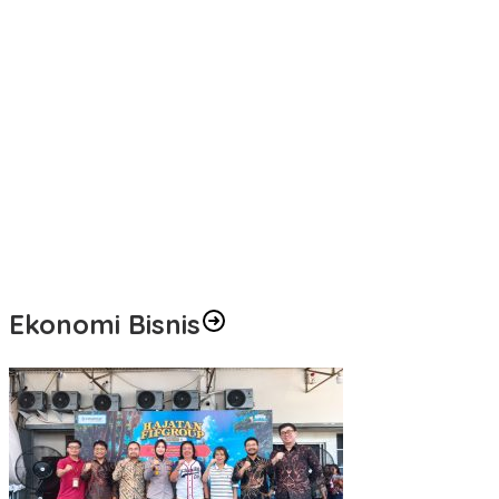
Sama; Mahasiswa Baru Antusias Serap Materi Literasi Penyiaran
Dibuka Bupati Minsel, GSJA Daerah II Sulut dan Gorontalo Sukses
Gelar Rakerda di Amurang
Usai Sabet Juara Umum Kejurnas Seri I, Sulut Siap Gelar
Kejurnas Pacuan Kuda Seri II Piala Presiden di Tompaso
Pengasihan Amisan Resmi Jabat Ketua KPID Sulut Gantikan Truly
Kerap
Gubernur Yulius: Remaja Beriman, Berkarakter, dan Berkarya
Adalah Kekuatan Sulawesi Utara
Ekonomi Bisnis