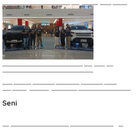
Luncurkan Sentra Kas Mitra Utama, Jangkau Wilayah Kepulauan
Perkuat Ekosistem Bisnis Indonesia Timur, Hasjrat Toyota
Luncurkan New Hilux Generasi ke-9 di Manado
Hadapi Ketidakpastian Geopolitik Global, BI Sulut Paparkan
Delapan Langkah Strategis Perkuat Rupiah dan Stabilitas Ekonomi
Seni
Karya Seni Sulawesi Utara akan Dipamerkan di London Inggris