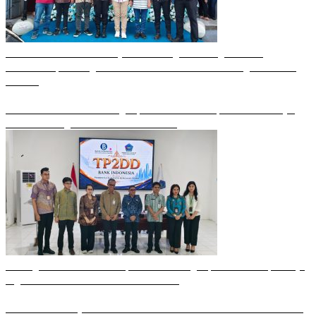
FIFGROUP Hadirkan “Hajatan Cabang” di Bitung: Pererat
Silaturahmi, Dukung Ekonomi Lokal & Tawarkan Beragam Promo
Khusus
Perkuat Data Neraca Pangan, BI bersama Pemprov Sulut Genjot
Stabilitas Harga dan Kendalikan Inflasi
Dorong Efisiensi dan Transparansi Keuangan, Sitaro Percepat Laju
Digitalisasi Transaksi Bersama BI Sulut
Transformasi Layanan Kas: BI Sulut Bersama Mandiri dan SulutGo