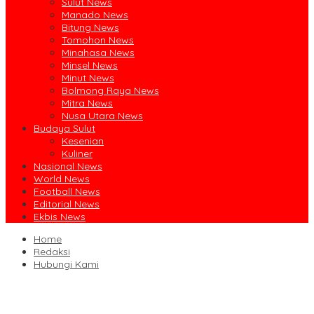
Sulut News
Manado News
Bitung News
Tomohon News
Minahasa News
Minsel News
Minut News
Bolmong Raya News
Mitra News
Nusa Utara News
Budaya Sulut
Kesenian
Kuliner
Nasional News
World News
Football News
Editorial News
Ekbis News
Home
Redaksi
Hubungi Kami
Jalin Sinergi Pendidikan, FIPP UNIMA dan KPID Sulut Teken Kerja