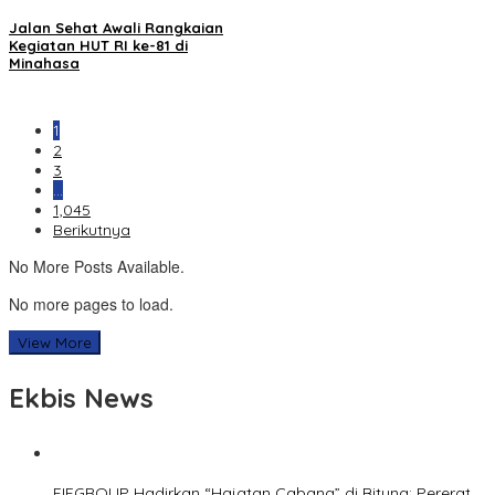
Jalan Sehat Awali Rangkaian
Kegiatan HUT RI ke-81 di
Minahasa
1
2
3
…
1,045
Berikutnya
No More Posts Available.
No more pages to load.
View More
Ekbis News
FIFGROUP Hadirkan “Hajatan Cabang” di Bitung: Pererat