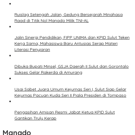
Ruislag Setengah Jalan, Gedung Bersejarah Minahasa
Raad di Titik Nol Manado Milik TNI-AL
Jalin Sinergi Pendidikan, FIPP UNIMA dan KPID Sulut Teken
Kerja Sama; Mahasiswa Baru Antusias Serap Materi
Literasi Penyiaran
Dibuka Bupati Minsel, GSJA Daerah II Sulut dan Gorontalo
Sukses Gelar Rakerda di Amurang
Usai Sabet Juara Umum Kejurnas Seri I, Sulut Siap Gelar
Kejurnas Pacuan Kuda Seri II Piala Presiden di Tompaso
Pengasihan Amisan Resmi Jabat Ketua KPID Sulut
Gantikan Truly Kerap
Manado