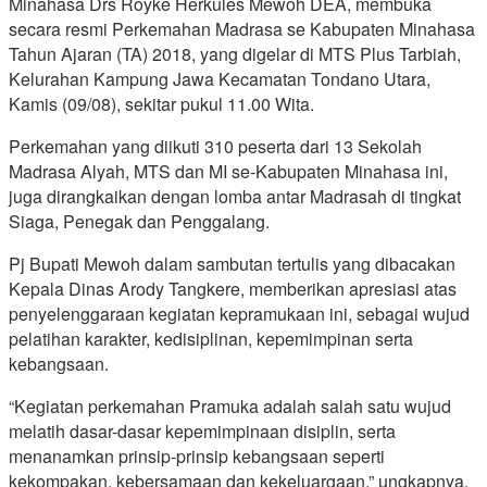
Minahasa Drs Royke Herkules Mewoh DEA, membuka
secara resmi Perkemahan Madrasa se Kabupaten Minahasa
Tahun Ajaran (TA) 2018, yang digelar di MTS Plus Tarbiah,
Kelurahan Kampung Jawa Kecamatan Tondano Utara,
Kamis (09/08), sekitar pukul 11.00 Wita.
Perkemahan yang diikuti 310 peserta dari 13 Sekolah
Madrasa Alyah, MTS dan MI se-Kabupaten Minahasa ini,
juga dirangkaikan dengan lomba antar Madrasah di tingkat
Siaga, Penegak dan Penggalang.
Pj Bupati Mewoh dalam sambutan tertulis yang dibacakan
Kepala Dinas Arody Tangkere, memberikan apresiasi atas
penyelenggaraan kegiatan kepramukaan ini, sebagai wujud
pelatihan karakter, kedisiplinan, kepemimpinan serta
kebangsaan.
“Kegiatan perkemahan Pramuka adalah salah satu wujud
melatih dasar-dasar kepemimpinaan disiplin, serta
menanamkan prinsip-prinsip kebangsaan seperti
kekompakan, kebersamaan dan kekeluargaan,” ungkapnya,