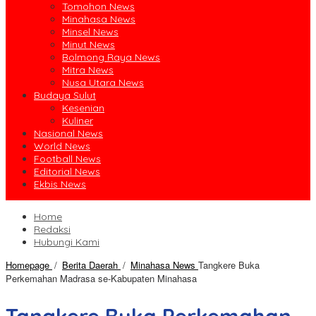
Tomohon News
Minahasa News
Minsel News
Minut News
Bolmong Raya News
Mitra News
Nusa Utara News
Budaya Sulut
Kesenian
Kuliner
Nasional News
World News
Football News
Editorial News
Ekbis News
Home
Redaksi
Hubungi Kami
Homepage
/
Berita Daerah
/
Minahasa News
Tangkere Buka
Perkemahan Madrasa se-Kabupaten Minahasa