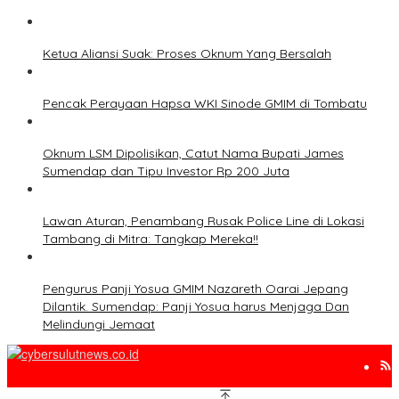
Ketua Aliansi Suak: Proses Oknum Yang Bersalah
Pencak Perayaan Hapsa WKI Sinode GMIM di Tombatu
Oknum LSM Dipolisikan, Catut Nama Bupati James
Sumendap dan Tipu Investor Rp 200 Juta
Lawan Aturan, Penambang Rusak Police Line di Lokasi
Tambang di Mitra: Tangkap Mereka!!
Pengurus Panji Yosua GMIM Nazareth Oarai Jepang
Dilantik. Sumendap: Panji Yosua harus Menjaga Dan
Melindungi Jemaat
www.cybersulutnews.co.id 2010-2025