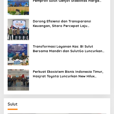
Pemprov Sulut Genjot Stabilitas Harga
dan Kendalikan Inflasi
Dorong Efisiensi dan Transparansi
Keuangan, Sitaro Percepat Laju
Digitalisasi Transaksi Bersama BI Sulut
Transformasi Layanan Kas: BI Sulut
Bersama Mandiri dan SulutGo Luncurkan
Sentra Kas Mitra Utama, Jangkau Wilayah
Kepulauan
Perkuat Ekosistem Bisnis Indonesia Timur,
Hasjrat Toyota Luncurkan New Hilux
Generasi ke-9 di Manado
Sulut