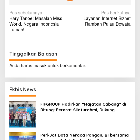
a
n
N
Pos sebelumnya
Pos berikutnya
P
Hary Tanoe: Masalah Miss
Layanan Internet Biznet
e
a
World, Negara Indonesia
Rambah Pulau Dewata
n
v
Lemah!
c
u
i
c
g
i
a
Tinggalkan Balasan
a
n
s
H
Anda harus
masuk
untuk berkomentar.
e
i
l
m
p
T
Ekbis News
o
e
r
s
c
FIFGROUP Hadirkan “Hajatan Cabang” di
e
Bitung: Pererat Silaturahmi, Dukung
p
Ekonomi Lokal & Tawarkan Beragam
a
Promo Khusus
t
Perkuat Data Neraca Pangan, BI bersama