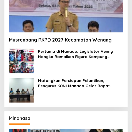
Musrenbang RKPD 2027 Kecamatan Wenang
Pertama di Manado, Legislator Venny
Nangka Ramaikan Figura Kampung
Titiwungen Utara
Matangkan Persiapan Pelantikan,
Pengurus KONI Manado Gelar Rapat
Perdana
Minahasa