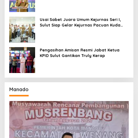
Amurang
Usai Sabet Juara Umum Kejurnas Seri I,
Sulut Siap Gelar Kejurnas Pacuan Kuda
Seri II Piala Presiden di Tompaso
Pengasihan Amisan Resmi Jabat Ketua
KPID Sulut Gantikan Truly Kerap
Manado