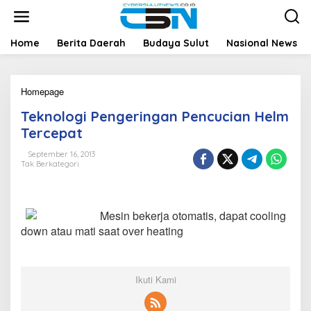
L
e
w
a
Home
Berita Daerah
Budaya Sulut
Nasional News
t
i
k
Homepage
T
e
e
k
Teknologi Pengeringan Pencucian Helm
k
o
n
n
Tercepat
o
t
l
e
September 16, 2013
Tak Berkategori
o
n
g
i
P
Mesin bekerja otomatis, dapat cooling
e
n
down atau mati saat over heating
g
e
r
i
Ikuti Kami
n
g