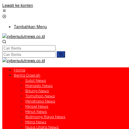
Lewati ke konten
Tambahkan Menu
Home
Berita Daerah
Sulut News
Manado News
Bitung News
Tomohon News
Minahasa News
Minsel News
Minut News
Bolmong Raya News
Mitra News
Nusa Utara News