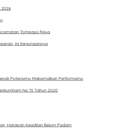
F 2026
an
 Kecamatan Tompaso Raya
perasi, Ini Kegunaannya
, Kenali Potensimu Maksimalkan Performamu
ermenkumham No 15 Tahun 2020
hkan, Harapan Keadilan Belum Padam