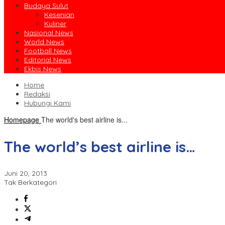
Budaya Sulut
Kesenian
Kuliner
Nasional News
World News
Football News
Editorial News
Ekbis News
Home
Redaksi
Hubungi Kami
Homepage
The world's best airline is...
The world’s best airline is…
Juni 20, 2013
Tak Berkategori