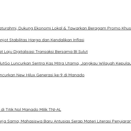
ilaturahmi, Dukung Ekonomi Lokal & Tawarkan Beragam Promo Khu
ot Stabilitas Harga dan Kendalikan Inflasi
 Laju Digitalisasi Transaksi Bersama BI Sulut
ulutGo Luncurkan Sentra Kas Mitra Utama, Jangkau Wilayah Kepula
uncurkan New Hilux Generasi ke-9 di Manado
i Titik Nol Manado Milik TNI-AL
Kerja Sama; Mahasiswa Baru Antusias Serap Materi Literasi Penyiara