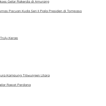
Sukses Gelar Rakerda di Amurang
jurnas Pacuan Kuda Seri II Piala Presiden di Tompaso
Truly Kerap
gura Kampung Titiwungen Utara
elar Rapat Perdana