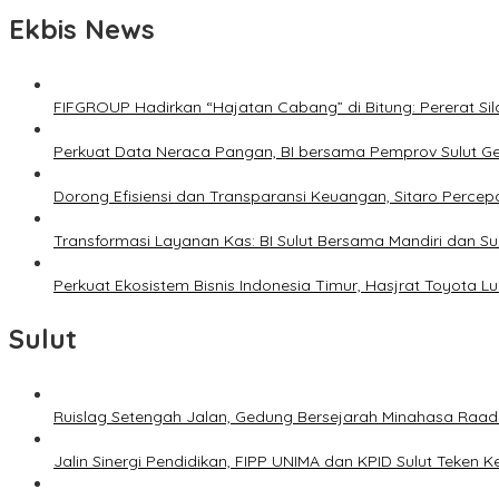
Ekbis News
FIFGROUP Hadirkan “Hajatan Cabang” di Bitung: Pererat S
Perkuat Data Neraca Pangan, BI bersama Pemprov Sulut Genj
Dorong Efisiensi dan Transparansi Keuangan, Sitaro Percepat
Transformasi Layanan Kas: BI Sulut Bersama Mandiri dan S
Perkuat Ekosistem Bisnis Indonesia Timur, Hasjrat Toyota L
Sulut
Ruislag Setengah Jalan, Gedung Bersejarah Minahasa Raad d
Jalin Sinergi Pendidikan, FIPP UNIMA dan KPID Sulut Teken 