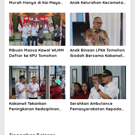
Murah Hanya di Kai Meya
Anak Kelurahan Kecamatan
Tomohon
Tomohon Tengah
Ribuan Massa Kawal WLMM
Anak Binaan LPKA Tomohon
Daftar ke KPU Tomohon
Ibadah Bersama Kakanwil
Kemenkumham Sulut
Kakanwil Tekankan
Serahkan Ambulance
Peningkatan Kedisiplinan
Pemasyarakatan Kepada
dan Pelayanan di LPP
LPKA Tomohon, Kakanwil:
Manado
Jaga dan Rawat dengan
Penuh Tanggung Jawab