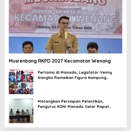
Musrenbang RKPD 2027 Kecamatan Wenang
Pertama di Manado, Legislator Venny
Nangka Ramaikan Figura Kampung
Titiwungen Utara
Matangkan Persiapan Pelantikan,
Pengurus KONI Manado Gelar Rapat
Perdana