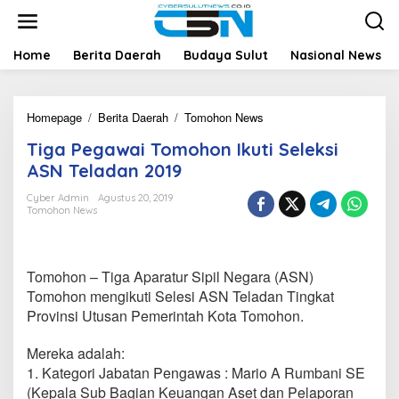
L
e
w
a
Home
Berita Daerah
Budaya Sulut
Nasional News
t
i
k
Homepage
/
Berita Daerah
/
Tomohon News
T
e
i
k
Tiga Pegawai Tomohon Ikuti Seleksi
g
o
a
n
ASN Teladan 2019
P
t
e
e
Cyber Admin
Agustus 20, 2019
Tomohon News
g
n
a
w
a
Tomohon – Tiga Aparatur Sipil Negara (ASN)
i
T
Tomohon mengikuti Selesi ASN Teladan Tingkat
o
Provinsi Utusan Pemerintah Kota Tomohon.
m
o
Mereka adalah:
h
1. Kategori Jabatan Pengawas : Mario A Rumbani SE
o
n
(Kepala Sub Bagian Keuangan Aset dan Pelaporan