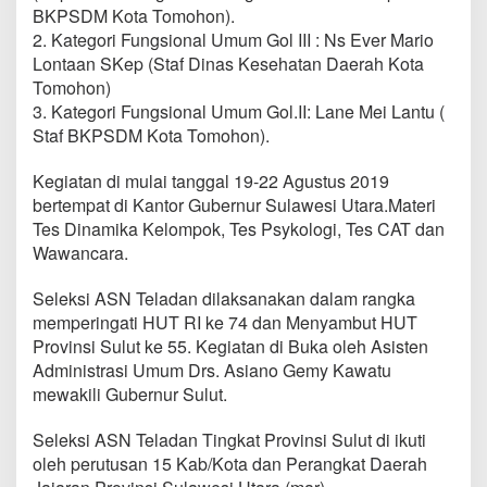
I
BKPSDM Kota Tomohon).
k
2. Kategori Fungsional Umum Gol III : Ns Ever Mario
u
Lontaan SKep (Staf Dinas Kesehatan Daerah Kota
t
Tomohon)
i
S
3. Kategori Fungsional Umum Gol.II: Lane Mei Lantu (
e
Staf BKPSDM Kota Tomohon).
l
e
Kegiatan di mulai tanggal 19-22 Agustus 2019
k
bertempat di Kantor Gubernur Sulawesi Utara.Materi
s
i
Tes Dinamika Kelompok, Tes Psykologi, Tes CAT dan
A
Wawancara.
S
N
Seleksi ASN Teladan dilaksanakan dalam rangka
T
memperingati HUT RI ke 74 dan Menyambut HUT
e
l
Provinsi Sulut ke 55. Kegiatan di Buka oleh Asisten
a
Administrasi Umum Drs. Asiano Gemy Kawatu
d
mewakili Gubernur Sulut.
a
n
Seleksi ASN Teladan Tingkat Provinsi Sulut di ikuti
2
0
oleh perutusan 15 Kab/Kota dan Perangkat Daerah
1