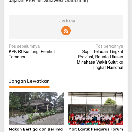
Jajaran Provinsi Sulawesi Utara.(mar)
9
Ikuti Kami
N
Pos sebelumnya
Pos berikutnya
KPK-RI Kunjungi Pemkot
Sopir Teladan Tingkat
a
Tomohon
Provinsi, Renato Utusan
v
Minahasa Wakili Sulut ke
Tingkat Nasional
i
g
Jangan Lewatkan
a
s
i
p
o
s
Makan Bertiga dan Berlima
Mait Lantik Pengurus Forum