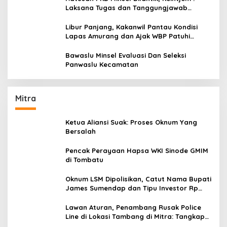
Laksana Tugas dan Tanggungjawab
Dengan Baik
Libur Panjang, Kakanwil Pantau Kondisi
Lapas Amurang dan Ajak WBP Patuhi
Aturan Yang Berlaku
Bawaslu Minsel Evaluasi Dan Seleksi
Panwaslu Kecamatan
Mitra
Ketua Aliansi Suak: Proses Oknum Yang
Bersalah
Pencak Perayaan Hapsa WKI Sinode GMIM
di Tombatu
Oknum LSM Dipolisikan, Catut Nama Bupati
James Sumendap dan Tipu Investor Rp
200 Juta
Lawan Aturan, Penambang Rusak Police
Line di Lokasi Tambang di Mitra: Tangkap
Mereka!!