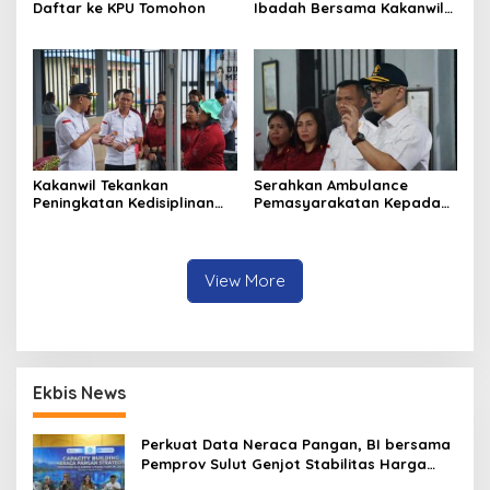
Daftar ke KPU Tomohon
Ibadah Bersama Kakanwil
Kemenkumham Sulut
Kakanwil Tekankan
Serahkan Ambulance
Peningkatan Kedisiplinan
Pemasyarakatan Kepada
dan Pelayanan di LPP
LPKA Tomohon, Kakanwil:
Manado
Jaga dan Rawat dengan
Penuh Tanggung Jawab
View More
Ekbis News
Perkuat Data Neraca Pangan, BI bersama
Pemprov Sulut Genjot Stabilitas Harga
dan Kendalikan Inflasi