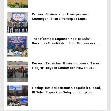
Dorong Efisiensi dan Transparansi
Keuangan, Sitaro Percepat Laju
Digitalisasi Transaksi Bersama BI Sulut
Transformasi Layanan Kas: BI Sulut
Bersama Mandiri dan SulutGo Luncurkan
Sentra Kas Mitra Utama, Jangkau Wilayah
Kepulauan
Perkuat Ekosistem Bisnis Indonesia Timur,
Hasjrat Toyota Luncurkan New Hilux
Generasi ke-9 di Manado
Hadapi Ketidakpastian Geopolitik Global,
BI Sulut Paparkan Delapan Langkah
Strategis Perkuat Rupiah dan Stabilitas
Ekonomi