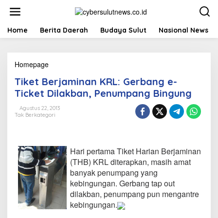
L
e
w
a
Home
Berita Daerah
Budaya Sulut
Nasional News
t
i
k
Homepage
T
e
i
k
Tiket Berjaminan KRL: Gerbang e-
k
o
e
n
Ticket Dilakban, Penumpang Bingung
t
t
B
e
Agustus 22, 2013
Tak Berkategori
e
n
r
j
a
Hari pertama Tiket Harian Berjaminan
m
i
(THB) KRL diterapkan, masih amat
n
banyak penumpang yang
a
kebingungan. Gerbang tap out
n
dilakban, penumpang pun mengantre
K
kebingungan.
R
L