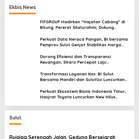
p
P
Ekbis News
o
e
n
s
u
FIFGROUP Hadirkan “Hajatan Cabang” di
m
Bitung: Pererat Silaturahmi, Dukung
p
Ekonomi Lokal & Tawarkan Beragam
a
Promo Khusus
Perkuat Data Neraca Pangan, BI bersama
n
Pemprov Sulut Genjot Stabilitas Harga
g
dan Kendalikan Inflasi
B
Dorong Efisiensi dan Transparansi
i
Keuangan, Sitaro Percepat Laju
n
Digitalisasi Transaksi Bersama BI Sulut
g
Transformasi Layanan Kas: BI Sulut
u
Bersama Mandiri dan SulutGo Luncurkan
n
Sentra Kas Mitra Utama, Jangkau Wilayah
g
Kepulauan
Perkuat Ekosistem Bisnis Indonesia Timur,
Hasjrat Toyota Luncurkan New Hilux
Generasi ke-9 di Manado
Sulut
Ruislag Setengah Jalan, Gedung Bersejarah