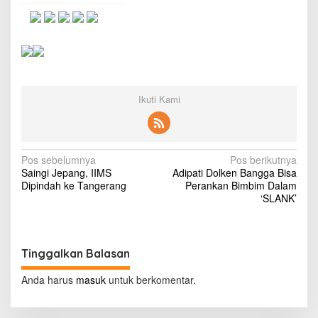
:
G
e
r
b
a
n
g
Ikuti Kami
e
-
T
i
N
c
Pos sebelumnya
Pos berikutnya
k
Saingi Jepang, IIMS
Adipati Dolken Bangga Bisa
a
e
Dipindah ke Tangerang
Perankan Bimbim Dalam
t
v
‘SLANK’
D
i
i
l
g
a
Tinggalkan Balasan
a
k
b
s
Anda harus
masuk
untuk berkomentar.
a
i
n
,