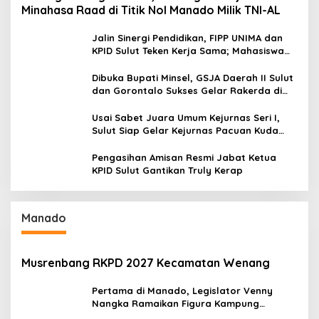
Minahasa Raad di Titik Nol Manado Milik TNI-AL
Jalin Sinergi Pendidikan, FIPP UNIMA dan
KPID Sulut Teken Kerja Sama; Mahasiswa
Baru Antusias Serap Materi Literasi
Penyiaran
Dibuka Bupati Minsel, GSJA Daerah II Sulut
dan Gorontalo Sukses Gelar Rakerda di
Amurang
Usai Sabet Juara Umum Kejurnas Seri I,
Sulut Siap Gelar Kejurnas Pacuan Kuda
Seri II Piala Presiden di Tompaso
Pengasihan Amisan Resmi Jabat Ketua
KPID Sulut Gantikan Truly Kerap
Manado
Musrenbang RKPD 2027 Kecamatan Wenang
Pertama di Manado, Legislator Venny
Nangka Ramaikan Figura Kampung
Titiwungen Utara