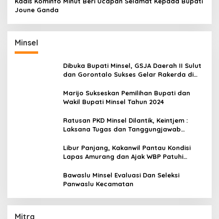
Kadis Kominfo Minut Beri Ucapan Selamat Kepada Bupati
Joune Ganda
Minsel
Dibuka Bupati Minsel, GSJA Daerah II Sulut
dan Gorontalo Sukses Gelar Rakerda di
Amurang
Marijo Sukseskan Pemilihan Bupati dan
Wakil Bupati Minsel Tahun 2024
Ratusan PKD Minsel Dilantik, Keintjem :
Laksana Tugas dan Tanggungjawab
Dengan Baik
Libur Panjang, Kakanwil Pantau Kondisi
Lapas Amurang dan Ajak WBP Patuhi
Aturan Yang Berlaku
Bawaslu Minsel Evaluasi Dan Seleksi
Panwaslu Kecamatan
Mitra