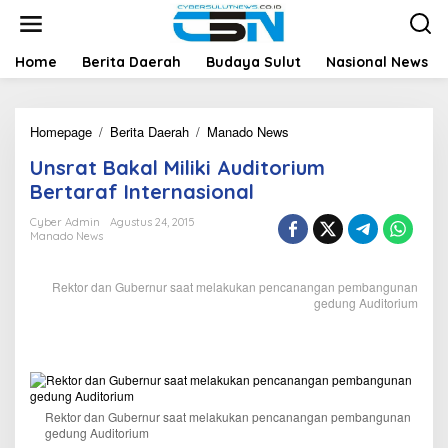
L
e
w
a
Home
Berita Daerah
Budaya Sulut
Nasional News
t
i
k
Homepage
/
Berita Daerah
/
Manado News
U
e
n
k
Unsrat Bakal Miliki Auditorium
s
o
r
n
Bertaraf Internasional
a
t
t
e
Cyber Admin
Agustus 24, 2015
Manado News
B
n
a
k
Rektor dan Gubernur saat melakukan pencanangan pembangunan
a
gedung Auditorium
l
M
i
l
i
k
Rektor dan Gubernur saat melakukan pencanangan pembangunan
i
gedung Auditorium
A