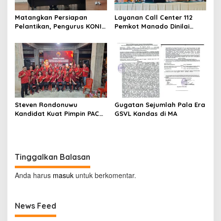
Matangkan Persiapan
Layanan Call Center 112
Pelantikan, Pengurus KONI
Pemkot Manado Dinilai
Manado Gelar Rapat
Sangat Membantu
Perdana
Masyarakat
Steven Rondonuwu
Gugatan Sejumlah Pala Era
Kandidat Kuat Pimpin PAC
GSVL Kandas di MA
PDIP Sario
Tinggalkan Balasan
Anda harus
masuk
untuk berkomentar.
News Feed