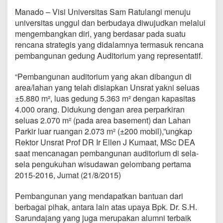
u
Manado – Visi Universitas Sam Ratulangi menuju
d
universitas unggul dan berbudaya diwujudkan melalui
i
t
mengembangkan diri, yang berdasar pada suatu
o
rencana strategis yang didalamnya termasuk rencana
r
pembangunan gedung Auditorium yang representatif.
i
u
“Pembangunan auditorium yang akan dibangun di
m
B
area/lahan yang telah disiapkan Unsrat yakni seluas
e
±5.880 m², luas gedung 5.363 m² dengan kapasitas
r
4.000 orang. Didukung dengan area perparkiran
t
seluas 2.070 m² (pada area basement) dan Lahan
a
r
Parkir luar ruangan 2.073 m² (±200 mobil),”ungkap
a
Rektor Unsrat Prof DR Ir Ellen J Kumaat, MSc DEA
f
saat mencanagan pembangunan auditorium di sela-
I
sela pengukuhan wisudawan gelombang pertama
n
2015-2016, Jumat (21/8/2015)
t
e
r
Pembangunan yang mendapatkan bantuan dari
n
berbagai pihak, antara lain atas upaya Bpk. Dr. S.H.
a
Sarundajang yang juga merupakan alumni terbaik
s