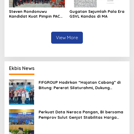
Steven Rondonuwu
Gugatan Sejumlah Pala Era
Kandidat Kuat Pimpin PAC
GSVL Kandas di MA
PDIP Sario
View More
Ekbis News
FIFGROUP Hadirkan “Hajatan Cabang” di
Bitung: Pererat Silaturahmi, Dukung
Ekonomi Lokal & Tawarkan Beragam
Promo Khusus
Perkuat Data Neraca Pangan, BI bersama
Pemprov Sulut Genjot Stabilitas Harga
dan Kendalikan Inflasi