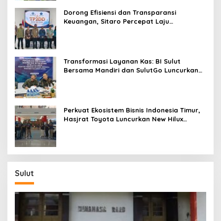
Dorong Efisiensi dan Transparansi
Keuangan, Sitaro Percepat Laju
Digitalisasi Transaksi Bersama BI Sulut
Transformasi Layanan Kas: BI Sulut
Bersama Mandiri dan SulutGo Luncurkan
Sentra Kas Mitra Utama, Jangkau Wilayah
Kepulauan
Perkuat Ekosistem Bisnis Indonesia Timur,
Hasjrat Toyota Luncurkan New Hilux
Generasi ke-9 di Manado
Sulut