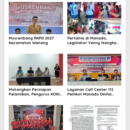
Musrenbang RKPD 2027
Pertama di Manado,
Kecamatan Wenang
Legislator Venny Nangka
Ramaikan Figura Kampung
Titiwungen Utara
Matangkan Persiapan
Layanan Call Center 112
Pelantikan, Pengurus KONI
Pemkot Manado Dinilai
Manado Gelar Rapat
Sangat Membantu
Perdana
Masyarakat