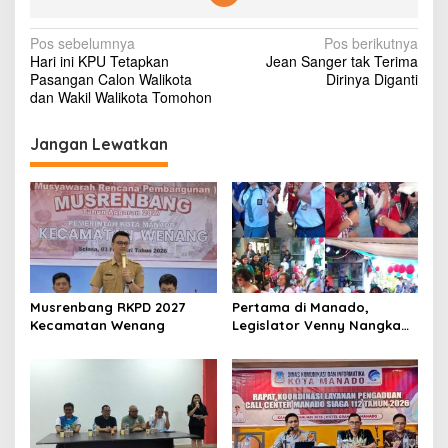
N
Pos sebelumnya
Pos berikutnya
Hari ini KPU Tetapkan
Jean Sanger tak Terima
a
Pasangan Calon Walikota
Dirinya Diganti
v
dan Wakil Walikota Tomohon
i
Jangan Lewatkan
g
a
s
i
p
o
Musrenbang RKPD 2027
Pertama di Manado,
s
Kecamatan Wenang
Legislator Venny Nangka
Ramaikan Figura Kampung
Titiwungen Utara