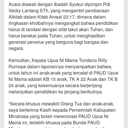
a
Acara diawali dengan Ibadah Syukur dipimpin Pdt
m
Vecky Lantang STh, yang mengambil pembacaan
a
Alkitab dalam Kitab Amsal 23:17, dimana dalam
t
ringkasan khotbahnya mengangkat bahwa pendidikan
k
a
harus di landasi dengan sifat takut akan Tuhan, dan
n
harus berakar pada Tuhan, untuk menghasilkan
K
generasi penerus yang berguna bagi bangsa dan
B
negara.
d
a
n
Kemudian, Kepala Upus Ni Mama Tondano Rilly
T
Rumope dalam laporannya menyampaikan bahwa,
K
untuk tahun ini anak-anak yang tercatat di PAUD Upus
,
Ni Mama adalah KB 15 anak, TK A 22 Anak dan TK B
I
n
24 anak, yang kesemuanya secara berjenjang
i
melanjutkan pendidikan ke jenjang berikutnya.
K
a
“Secara khusus mewakili Orang Tua dan anak-anak,
t
saya berterima Kasih kepada Pemerintah Kabupaten
a
B
Minahasa yang boleh merenovasi PAUD Upus Ni
u
Mama ini, terlebih khusus pada Bunda PAUD
n