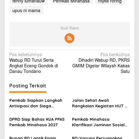
fenny lumanauw
Pemkab Minahasa
royke roring
upus ni mama
Ikuti Kami
N
Pos sebelumnya
Pos berikutnya
Wabup RD Turut Serta
Dihadiri Wabup RD, PKRS
a
Angkat Eceng Gondok di
GMIM Digelar Wilayah Kakas
v
Danau Tondano
Satu
i
Posting Terkait
g
a
Pemkab Siapkan Langkah
Jalan Sehat Awali
s
Antisipasi dan Siaga
Rangkaian Kegiatan HUT RI
Dampak El Nino di
ke-81 di Minahasa
i
Minahasa
DPRD Siap Bahas KUA PPAS
Pemkab Minahasa
p
Pemkab Minahasa 2027
Klarifikasi Jaminan Sosial
PPPK: Hak ASN Tetap
o
Dijamin, Implementasi
Bupati RD Lantik Enam
RD-Vasung Perjuangkan