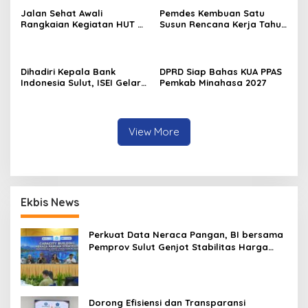
Jalan Sehat Awali
Pemdes Kembuan Satu
Rangkaian Kegiatan HUT RI
Susun Rencana Kerja Tahun
ke-81 di Minahasa
2027
Dihadiri Kepala Bank
DPRD Siap Bahas KUA PPAS
Indonesia Sulut, ISEI Gelar
Pemkab Minahasa 2027
Penyuluhan Ekonomi di
Minahasa
View More
Ekbis News
Perkuat Data Neraca Pangan, BI bersama
Pemprov Sulut Genjot Stabilitas Harga
dan Kendalikan Inflasi
Dorong Efisiensi dan Transparansi