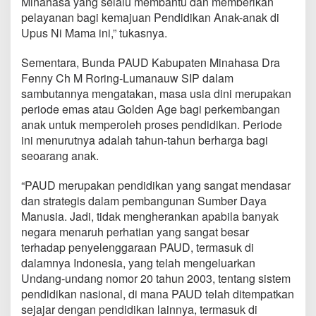
Minahasa yang selalu membantu dan memberikan
d
pelayanan bagi kemajuan Pendidikan Anak-anak di
a
Upus Ni Mama ini,” tukasnya.
P
A
U
Sementara, Bunda PAUD Kabupaten Minahasa Dra
D
Fenny Ch M Roring-Lumanauw SIP dalam
M
sambutannya mengatakan, masa usia dini merupakan
i
periode emas atau Golden Age bagi perkembangan
n
a
anak untuk memperoleh proses pendidikan. Periode
h
ini menurutnya adalah tahun-tahun berharga bagi
a
seoarang anak.
s
a
“PAUD merupakan pendidikan yang sangat mendasar
dan strategis dalam pembangunan Sumber Daya
Manusia. Jadi, tidak mengherankan apabila banyak
negara menaruh perhatian yang sangat besar
terhadap penyelenggaraan PAUD, termasuk di
dalamnya Indonesia, yang telah mengeluarkan
Undang-undang nomor 20 tahun 2003, tentang sistem
pendidikan nasional, di mana PAUD telah ditempatkan
sejajar dengan pendidikan lainnya, termasuk di