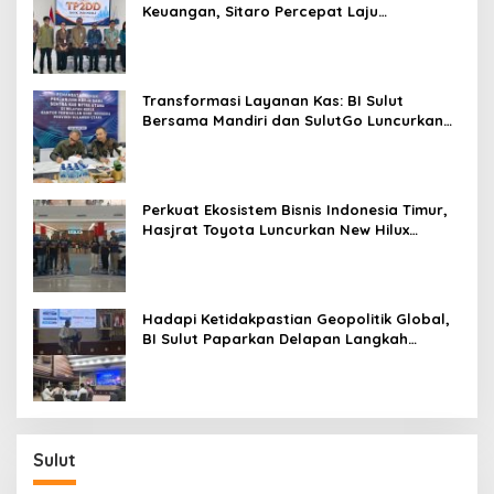
Keuangan, Sitaro Percepat Laju
Digitalisasi Transaksi Bersama BI Sulut
Transformasi Layanan Kas: BI Sulut
Bersama Mandiri dan SulutGo Luncurkan
Sentra Kas Mitra Utama, Jangkau Wilayah
Kepulauan
Perkuat Ekosistem Bisnis Indonesia Timur,
Hasjrat Toyota Luncurkan New Hilux
Generasi ke-9 di Manado
Hadapi Ketidakpastian Geopolitik Global,
BI Sulut Paparkan Delapan Langkah
Strategis Perkuat Rupiah dan Stabilitas
Ekonomi
Sulut