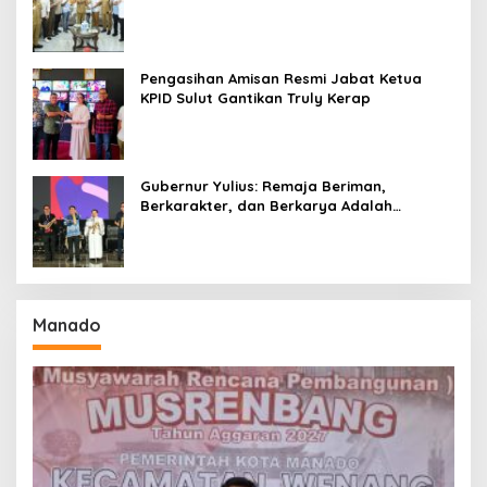
Seri II Piala Presiden di Tompaso
Pengasihan Amisan Resmi Jabat Ketua
KPID Sulut Gantikan Truly Kerap
Gubernur Yulius: Remaja Beriman,
Berkarakter, dan Berkarya Adalah
Kekuatan Sulawesi Utara
Manado