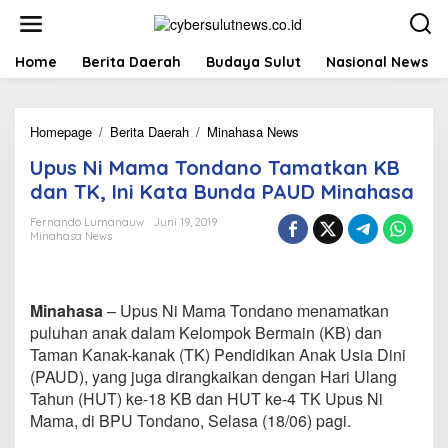
L
e
w
a
Home
Berita Daerah
Budaya Sulut
Nasional News
t
i
k
Homepage
/
Berita Daerah
/
Minahasa News
U
e
p
k
Upus Ni Mama Tondano Tamatkan KB
u
o
s
n
dan TK, Ini Kata Bunda PAUD Minahasa
N
t
i
e
Fernando Lumanauw
Juni 19, 2019
Minahasa News
M
n
a
m
a
Minahasa
– Upus Ni Mama Tondano menamatkan
T
o
puluhan anak dalam Kelompok Bermain (KB) dan
n
Taman Kanak-kanak (TK) Pendidikan Anak Usia Dini
d
(PAUD), yang juga dirangkaikan dengan Hari Ulang
a
Tahun (HUT) ke-18 KB dan HUT ke-4 TK Upus Ni
n
Mama, di BPU Tondano, Selasa (18/06) pagi.
o
T