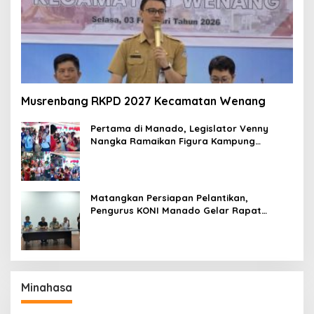
Musrenbang RKPD 2027 Kecamatan Wenang
Pertama di Manado, Legislator Venny
Nangka Ramaikan Figura Kampung
Titiwungen Utara
Matangkan Persiapan Pelantikan,
Pengurus KONI Manado Gelar Rapat
Perdana
Minahasa