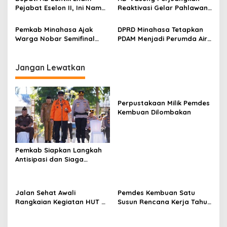
s
Berproses
Pejabat Eselon II, Ini Nama-
Reaktivasi Gelar Pahlawan
nama Mereka
Nasional Kyai Modjo di
Kemensos
Pemkab Minahasa Ajak
DPRD Minahasa Tetapkan
Warga Nobar Semifinal
PDAM Menjadi Perumda Air
Piala Dunia di Lapangan
Minum Rano Manguni
Sam Ratulangi Tondano
Jangan Lewatkan
Perpustakaan Milik Pemdes
Kembuan Dilombakan
Pemkab Siapkan Langkah
Antisipasi dan Siaga
Dampak El Nino di
Minahasa
Jalan Sehat Awali
Pemdes Kembuan Satu
Rangkaian Kegiatan HUT RI
Susun Rencana Kerja Tahun
ke-81 di Minahasa
2027