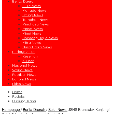
Berita Daerah
Sulut News
Manado News
Bitung News
Tomohon News
Minahasa News
Minsel News
Minut News
Bolmong Raya News
Mitra News
Nusa Utara News
Budaya Sulut
Kesenian
Kuliner
Nasional News
World News
Football News
Editorial News
Ekbis News
Home
Redaksi
Hubungi Kami
Homepage
/
Berita Daerah
/
Sulut News
USNS Brunswick Kunjungi