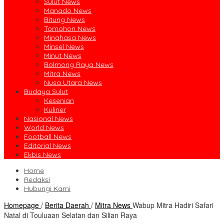
Sulut News
Manado News
Bitung News
Tomohon News
Minahasa News
Minsel News
Minut News
Bolmong Raya News
Mitra News
Nusa Utara News
Budaya Sulut
Kesenian
Kuliner
Nasional News
World News
Football News
Editorial News
Ekbis News
Home
Redaksi
Hubungi Kami
Homepage
/
Berita Daerah
/
Mitra News
Wabup Mitra Hadiri Safari
Natal di Touluaan Selatan dan Silian Raya