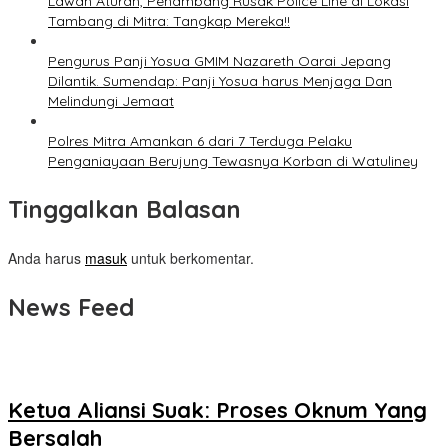
Lawan Aturan, Penambang Rusak Police Line di Lokasi
Tambang di Mitra: Tangkap Mereka!!
Pengurus Panji Yosua GMIM Nazareth Oarai Jepang
Dilantik. Sumendap: Panji Yosua harus Menjaga Dan
Melindungi Jemaat
Polres Mitra Amankan 6 dari 7 Terduga Pelaku
Penganiayaan Berujung Tewasnya Korban di Watuliney
Tinggalkan Balasan
Anda harus
masuk
untuk berkomentar.
News Feed
Ketua Aliansi Suak: Proses Oknum Yang
Bersalah