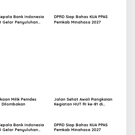
Minahasa
 Kepala Bank Indonesia
DPRD Siap Bahas KUA PPAS
EI Gelar Penyuluhan
Pemkab Minahasa 2027
di Minahasa
kaan Milik Pemdes
Jalan Sehat Awali Rangkaian
 Dilombakan
Kegiatan HUT RI ke-81 di
Minahasa
 Kepala Bank Indonesia
DPRD Siap Bahas KUA PPAS
EI Gelar Penyuluhan
Pemkab Minahasa 2027
di Minahasa