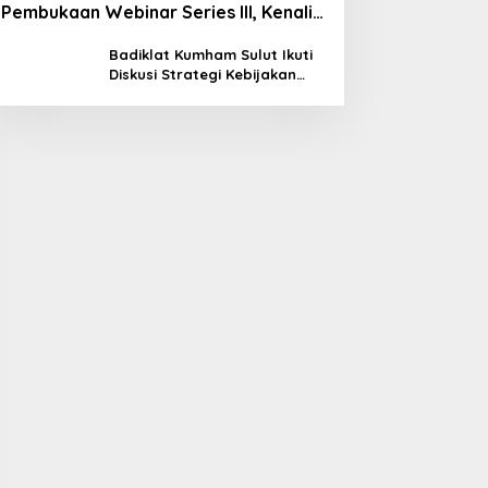
Pembukaan Webinar Series III, Kenali
Potensimu Maksimalkan Performamu
Badiklat Kumham Sulut Ikuti
Diskusi Strategi Kebijakan
Permenkumham No 15 Tahun
2020