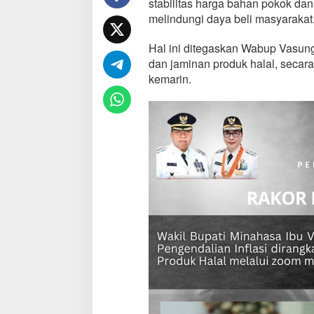
stabilitas harga bahan pokok d
t
melindungi daya beli masyarakat
a
b
Hal ini ditegaskan Wabup Vasung
i
l
dan jaminan produk halal, secara 
i
kemarin.
t
a
s
H
a
r
g
a
K
u
n
c
i
D
a
y
a
B
e