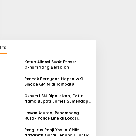
tra
Ketua Aliansi Suak: Proses
Oknum Yang Bersalah
Pencak Perayaan Hapsa WKI
Sinode GMIM di Tombatu
Oknum LSM Dipolisikan, Catut
Nama Bupati James Sumendap
dan Tipu Investor Rp 200 Juta
Lawan Aturan, Penambang
Rusak Police Line di Lokasi
Tambang di Mitra: Tangkap
Mereka!!
Pengurus Panji Yosua GMIM
Nazareth Oarai Jepang Dilantik.