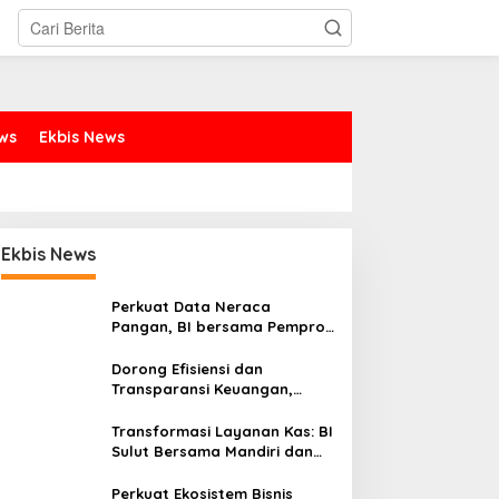
ews
Ekbis News
Ekbis News
Perkuat Data Neraca
Pangan, BI bersama Pemprov
Sulut Genjot Stabilitas Harga
dan Kendalikan Inflasi
Dorong Efisiensi dan
Transparansi Keuangan,
Sitaro Percepat Laju
Digitalisasi Transaksi
Transformasi Layanan Kas: BI
Bersama BI Sulut
Sulut Bersama Mandiri dan
SulutGo Luncurkan Sentra
Kas Mitra Utama, Jangkau
Perkuat Ekosistem Bisnis