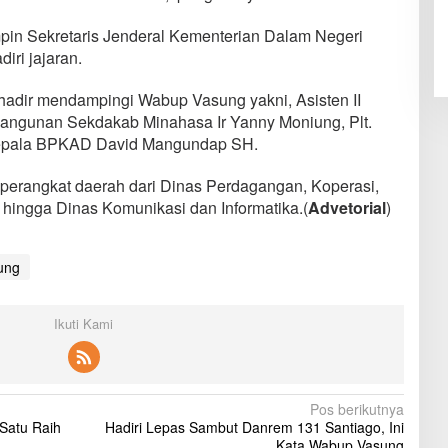
pimpin Sekretaris Jenderal Kementerian Dalam Negeri
iri jajaran.
adir mendampingi Wabup Vasung yakni, Asisten II
ngunan Sekdakab Minahasa Ir Yanny Moniung, Plt.
 Kepala BPKAD David Mangundap SH.
a perangkat daerah dari Dinas Perdagangan, Koperasi,
 hingga Dinas Komunikasi dan Informatika.(
Advetorial
)
ung
Ikuti Kami
Pos berikutnya
atu Raih
Hadiri Lepas Sambut Danrem 131 Santiago, Ini
Kata Wabup Vasung