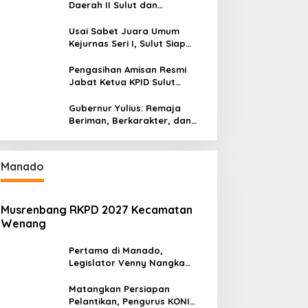
Daerah II Sulut dan
Gorontalo Sukses Gelar
Rakerda di Amurang
Usai Sabet Juara Umum
Kejurnas Seri I, Sulut Siap
Gelar Kejurnas Pacuan Kuda
Seri II Piala Presiden di
Pengasihan Amisan Resmi
Tompaso
Jabat Ketua KPID Sulut
Gantikan Truly Kerap
Gubernur Yulius: Remaja
Beriman, Berkarakter, dan
Berkarya Adalah Kekuatan
Sulawesi Utara
Manado
Musrenbang RKPD 2027 Kecamatan
Wenang
Pertama di Manado,
Legislator Venny Nangka
Ramaikan Figura Kampung
Titiwungen Utara
Matangkan Persiapan
Pelantikan, Pengurus KONI