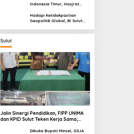
Wilayah Kepulauan
Indonesia Timur, Hasjrat
Toyota Luncurkan New Hilux
Generasi ke-9 di Manado
Hadapi Ketidakpastian
Geopolitik Global, BI Sulut
Paparkan Delapan Langkah
Strategis Perkuat Rupiah dan
Stabilitas Ekonomi
Sulut
Jalin Sinergi Pendidikan, FIPP UNIMA
dan KPID Sulut Teken Kerja Sama;
Mahasiswa Baru Antusias Serap Materi
Literasi Penyiaran
Dibuka Bupati Minsel, GSJA