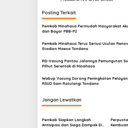
v
i
Posting Terkait
g
Pemkab Minahasa Permudah Masyarakat Ak
a
dan Bayar PBB-P2
s
Pemkab Minahasa Terus Seriusi Usulan Renov
i
Stadion Maesa Tondano
p
o
RD-Vasung Pantau Jalannya Pemungutan S
Pilhut Serentak di Minahasa
s
Wabup Vasung Dorong Peningkatan Pelaya
RSUD Sam Ratulangi Tondano
Jangan Lewatkan
Pemkab Siapkan Langkah
Perpusta
Antisipasi dan Siaga Dampak El
Kembuan