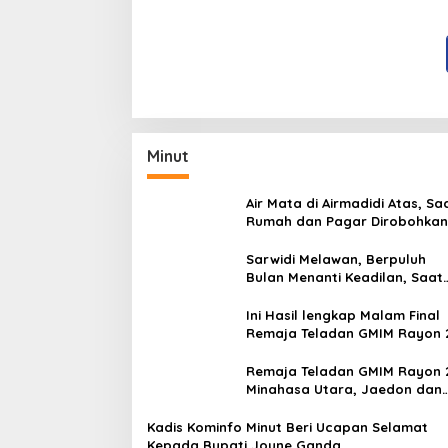
Minut
Air Mata di Airmadidi Atas, Sa
Rumah dan Pagar Dirobohkan
Harapan Keadilan Belum Pa
Sarwidi Melawan, Berpuluh
Bulan Menanti Keadilan, Saat
Eksekusi Menjelang Justru
Harapan Diuji
Ini Hasil lengkap Malam Final
Remaja Teladan GMIM Rayon 
Minut Tahun 2026
Remaja Teladan GMIM Rayon 
Minahasa Utara, Jaedon dan
Gracia Bersinar dan Raih Gel
Bergengsi
Kadis Kominfo Minut Beri Ucapan Selamat
Kepada Bupati Joune Ganda