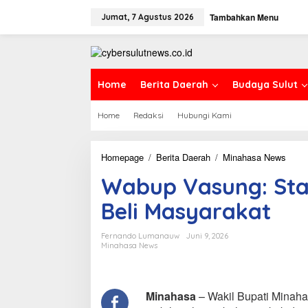
L
Tambahkan Menu
e
Jumat, 7 Agustus 2026
w
a
t
i
k
Home
Berita Daerah
Budaya Sulut
e
k
Home
Redaksi
Hubungi Kami
o
n
t
e
Homepage
/
Berita Daerah
/
Minahasa News
W
n
a
Wabup Vasung: Stab
b
u
Beli Masyarakat
p
V
a
Fernando Lumanauw
Juni 9, 2026
s
Minahasa News
u
n
g
:
Minahasa
– Wakil Bupati Minah
S