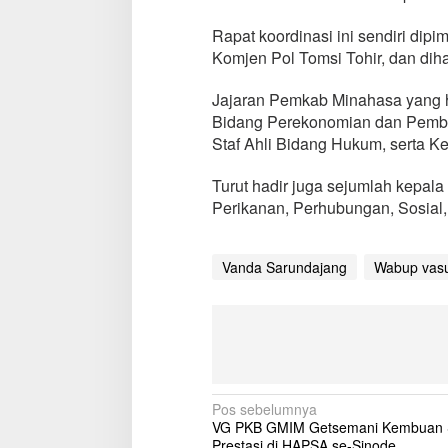
​Rapat koordinasi ini sendiri di
Komjen Pol Tomsi Tohir, dan dihad
Jajaran Pemkab Minahasa yang h
Bidang Perekonomian dan Pemba
Staf Ahli Bidang Hukum, serta
Turut hadir juga sejumlah kepal
Perikanan, Perhubungan, Sosial,
Vanda Sarundajang
Wabup vas
N
Pos sebelumnya
VG PKB GMIM Getsemani Kembuan S
a
Prestasi di HAPSA se-Sinode