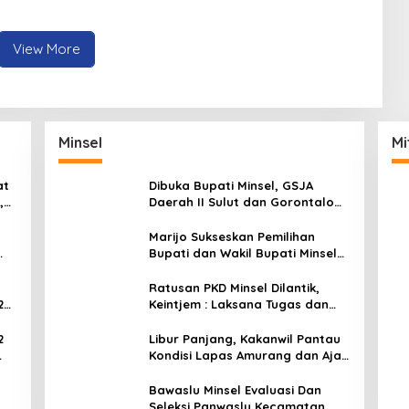
View More
Minsel
Mi
at
Dibuka Bupati Minsel, GSJA
,
Daerah II Sulut dan Gorontalo
dam
Sukses Gelar Rakerda di
Amurang
Marijo Sukseskan Pemilihan
Bupati dan Wakil Bupati Minsel
Tahun 2024
Ratusan PKD Minsel Dilantik,
2
Keintjem : Laksana Tugas dan
Tanggungjawab Dengan Baik
2
Libur Panjang, Kakanwil Pantau
Kondisi Lapas Amurang dan Ajak
ar
WBP Patuhi Aturan Yang Berlaku
Bawaslu Minsel Evaluasi Dan
Seleksi Panwaslu Kecamatan