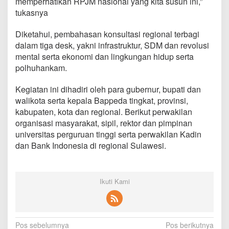
memperhatikan RPJM nasional yang kita susun ini,”
tukasnya
Diketahui, pembahasan konsultasi regional terbagi
dalam tiga desk, yakni infrastruktur, SDM dan revolusi
mental serta ekonomi dan lingkungan hidup serta
polhuhankam.
Kegiatan ini dihadiri oleh para gubernur, bupati dan
walikota serta kepala Bappeda tingkat, provinsi,
kabupaten, kota dan regional. Berikut perwakilan
organisasi masyarakat, sipil, rektor dan pimpinan
universitas perguruan tinggi serta perwakilan Kadin
dan Bank Indonesia di regional Sulawesi.
Ikuti Kami
N
Pos sebelumnya
Pos berikutnya