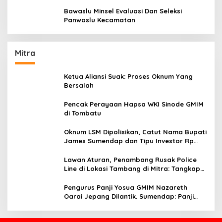
Aturan Yang Berlaku
Bawaslu Minsel Evaluasi Dan Seleksi
Panwaslu Kecamatan
Mitra
Ketua Aliansi Suak: Proses Oknum Yang
Bersalah
Pencak Perayaan Hapsa WKI Sinode GMIM
di Tombatu
Oknum LSM Dipolisikan, Catut Nama Bupati
James Sumendap dan Tipu Investor Rp
200 Juta
Lawan Aturan, Penambang Rusak Police
Line di Lokasi Tambang di Mitra: Tangkap
Mereka!!
Pengurus Panji Yosua GMIM Nazareth
Oarai Jepang Dilantik. Sumendap: Panji
Yosua harus Menjaga Dan Melindungi
Jemaat