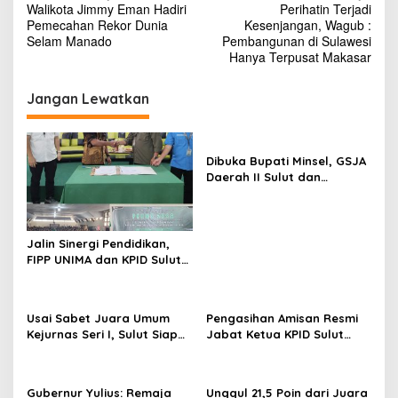
Walikota Jimmy Eman Hadiri
Perihatin Terjadi
a
Pemecahan Rekor Dunia
Kesenjangan, Wagub :
v
Selam Manado
Pembangunan di Sulawesi
Hanya Terpusat Makasar
i
g
Jangan Lewatkan
a
s
Dibuka Bupati Minsel, GSJA
i
Daerah II Sulut dan
p
Gorontalo Sukses Gelar
Rakerda di Amurang
o
s
Jalin Sinergi Pendidikan,
FIPP UNIMA dan KPID Sulut
Teken Kerja Sama;
Mahasiswa Baru Antusias
Serap Materi Literasi
Usai Sabet Juara Umum
Pengasihan Amisan Resmi
Penyiaran
Kejurnas Seri I, Sulut Siap
Jabat Ketua KPID Sulut
Gelar Kejurnas Pacuan
Gantikan Truly Kerap
Kuda Seri II Piala Presiden
di Tompaso
Gubernur Yulius: Remaja
Unggul 21,5 Poin dari Juara