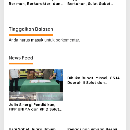
Beriman, Berkarakter, dan
Bertahan, Sulut Sabet
Berkarya Adalah Kekuatan
Gelar Juara Umum
Sulawesi Utara
Kejurnas Pordasi Seri I
Pangandaran
Tinggalkan Balasan
Anda harus
masuk
untuk berkomentar.
News Feed
Dibuka Bupati Minsel, GSJA
Daerah II Sulut dan
Gorontalo Sukses Gelar
Rakerda di Amurang
Jalin Sinergi Pendidikan,
FIPP UNIMA dan KPID Sulut
Teken Kerja Sama;
Mahasiswa Baru Antusias
Serap Materi Literasi
Penyiaran
Usai Sabet Juara Umum
Pengasihan Amisan Resmi