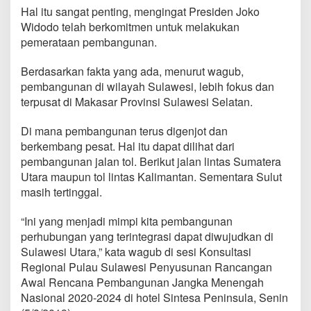
b
Hal itu sangat penting, mengingat Presiden Joko
a
Widodo telah berkomitmen untuk melakukan
n
pemerataan pembangunan.
g
u
n
Berdasarkan fakta yang ada, menurut wagub,
a
pembangunan di wilayah Sulawesi, lebih fokus dan
n
terpusat di Makasar Provinsi Sulawesi Selatan.
P
e
Di mana pembangunan terus digenjot dan
r
h
berkembang pesat. Hal itu dapat dilihat dari
u
pembangunan jalan tol. Berikut jalan lintas Sumatera
b
Utara maupun tol lintas Kalimantan. Sementara Sulut
u
masih tertinggal.
n
g
a
“Ini yang menjadi mimpi kita pembangunan
n
perhubungan yang terintegrasi dapat diwujudkan di
T
Sulawesi Utara,” kata wagub di sesi Konsultasi
e
Regional Pulau Sulawesi Penyusunan Rancangan
r
i
Awal Rencana Pembangunan Jangka Menengah
n
Nasional 2020-2024 di hotel Sintesa Peninsula, Senin
t