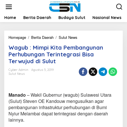
L
e
w
a
Home
Berita Daerah
Budaya Sulut
Nasional News
t
i
k
Homepage
/
Berita Daerah
/
Sulut News
W
e
a
k
Wagub : Mimpi Kita Pembangunan
g
o
u
n
Perhubungan Terintegrasi Bisa
b
t
Terwujud di Sulut
:
e
M
n
Cyber Admin
Agustus 5, 2019
i
Sulut News
m
p
i
K
Manado
– Wakil Gubernur (wagub) Sulawesi Utara
i
(Sulut) Steven OE Kandouw mengusulkan agar
t
pembangunan infrastruktur perhubungan di Bumi
a
Nyiur Melambai dapat terintegrasi dengan daerah
P
e
lainnya.
m