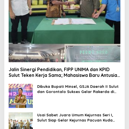
Jalin Sinergi Pendidikan, FIPP UNIMA dan KPID
Sulut Teken Kerja Sama; Mahasiswa Baru Antusias
Serap Materi Literasi Penyiaran
Dibuka Bupati Minsel, GSJA Daerah II Sulut
dan Gorontalo Sukses Gelar Rakerda di
Amurang
Usai Sabet Juara Umum Kejurnas Seri I,
Sulut Siap Gelar Kejurnas Pacuan Kuda
Seri II Piala Presiden di Tompaso