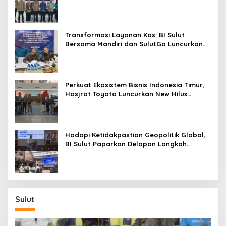
Digitalisasi Transaksi Bersama BI Sulut
Transformasi Layanan Kas: BI Sulut
Bersama Mandiri dan SulutGo Luncurkan
Sentra Kas Mitra Utama, Jangkau Wilayah
Kepulauan
Perkuat Ekosistem Bisnis Indonesia Timur,
Hasjrat Toyota Luncurkan New Hilux
Generasi ke-9 di Manado
Hadapi Ketidakpastian Geopolitik Global,
BI Sulut Paparkan Delapan Langkah
Strategis Perkuat Rupiah dan Stabilitas
Ekonomi
Sulut