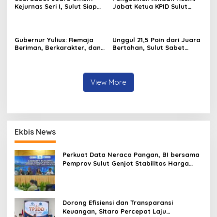
Kejurnas Seri I, Sulut Siap
Jabat Ketua KPID Sulut
Gelar Kejurnas Pacuan
Gantikan Truly Kerap
Kuda Seri II Piala Presiden
di Tompaso
Gubernur Yulius: Remaja
Unggul 21,5 Poin dari Juara
Beriman, Berkarakter, dan
Bertahan, Sulut Sabet
Berkarya Adalah Kekuatan
Gelar Juara Umum
Sulawesi Utara
Kejurnas Pordasi Seri I
Pangandaran
View More
Ekbis News
Perkuat Data Neraca Pangan, BI bersama
Pemprov Sulut Genjot Stabilitas Harga
dan Kendalikan Inflasi
Dorong Efisiensi dan Transparansi
Keuangan, Sitaro Percepat Laju