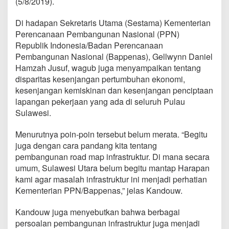
(5/8/2019).
e
g
Di hadapan Sekretaris Utama (Sestama) Kementerian
r
a
Perencanaan Pembangunan Nasional (PPN)
s
Republik Indonesia/Badan Perencanaan
i
Pembangunan Nasional (Bappenas), Gellwynn Daniel
B
Hamzah Jusuf, wagub juga menyampaikan tentang
i
disparitas kesenjangan pertumbuhan ekonomi,
s
a
kesenjangan kemiskinan dan kesenjangan penciptaan
T
lapangan pekerjaan yang ada di seluruh Pulau
e
Sulawesi.
r
w
Menurutnya poin-poin tersebut belum merata. “Begitu
u
j
juga dengan cara pandang kita tentang
u
pembangunan road map infrastruktur. Di mana secara
d
umum, Sulawesi Utara belum begitu mantap Harapan
d
kami agar masalah infrastruktur ini menjadi perhatian
i
S
Kementerian PPN/Bappenas,” jelas Kandouw.
u
l
Kandouw juga menyebutkan bahwa berbagai
u
persoalan pembangunan infrastruktur juga menjadi
t