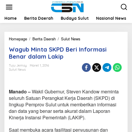
L
e
w
a
Home
Berita Daerah
Budaya Sulut
Nasional News
t
i
k
Homepage
/
Berita Daerah
/
Sulut News
W
e
a
k
Wagub Minta SKPD Beri Informasi
g
o
u
n
Benar dalam Lakip
b
t
M
e
Tuju Jemsy
Maret 1, 2016
Sulut News
i
n
n
t
a
Manado –
Wakil Gubernur, Steven Kandow meminta
S
K
seluruh Satuan Perangkat Kerja Daerah (SKPD) di
P
lingkup Pemprov Sulut untuk memberikan informasi
D
dan data yang benar serta akurat dalam Laporan
B
Kinerja Instansi Pemerintah (LAKIP).
e
r
i
Saat membuka acara fasilitasi penyusunan dan