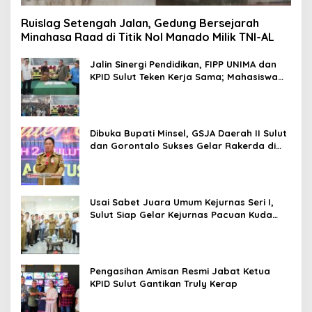
Ruislag Setengah Jalan, Gedung Bersejarah
Minahasa Raad di Titik Nol Manado Milik TNI-AL
Jalin Sinergi Pendidikan, FIPP UNIMA dan
KPID Sulut Teken Kerja Sama; Mahasiswa
Baru Antusias Serap Materi Literasi
Penyiaran
Dibuka Bupati Minsel, GSJA Daerah II Sulut
dan Gorontalo Sukses Gelar Rakerda di
Amurang
Usai Sabet Juara Umum Kejurnas Seri I,
Sulut Siap Gelar Kejurnas Pacuan Kuda
Seri II Piala Presiden di Tompaso
Pengasihan Amisan Resmi Jabat Ketua
KPID Sulut Gantikan Truly Kerap