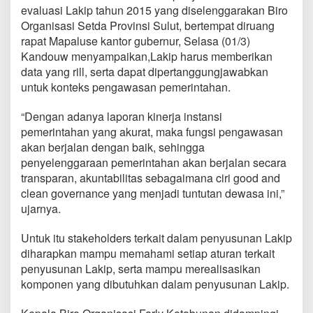
I
evaluasi Lakip tahun 2015 yang diselenggarakan Biro
n
Organisasi Setda Provinsi Sulut, bertempat diruang
f
rapat Mapaluse kantor gubernur, Selasa (01/3)
o
Kandouw menyampaikan,Lakip harus memberikan
r
m
data yang rill, serta dapat dipertanggungjawabkan
a
untuk konteks pengawasan pemerintahan.
s
i
“Dengan adanya laporan kinerja instansi
B
pemerintahan yang akurat, maka fungsi pengawasan
e
n
akan berjalan dengan baik, sehingga
a
penyelenggaraan pemerintahan akan berjalan secara
r
transparan, akuntabilitas sebagaimana ciri good and
d
clean governance yang menjadi tuntutan dewasa ini,”
a
l
ujarnya.
a
m
Untuk itu stakeholders terkait dalam penyusunan Lakip
L
diharapkan mampu memahami setiap aturan terkait
a
penyusunan Lakip, serta mampu merealisasikan
k
i
komponen yang dibutuhkan dalam penyusunan Lakip.
p