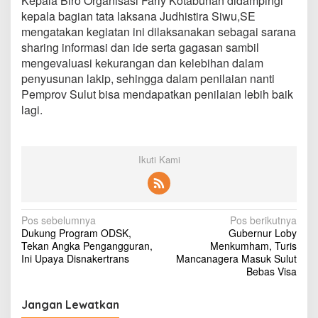
Kepala Biro Organisasi Farly Kotabunan didampingi
kepala bagian tata laksana Judhistira Siwu,SE
mengatakan kegiatan ini dilaksanakan sebagai sarana
sharing informasi dan ide serta gagasan sambil
mengevaluasi kekurangan dan kelebihan dalam
penyusunan lakip, sehingga dalam penilaian nanti
Pemprov Sulut bisa mendapatkan penilaian lebih baik
lagi.
Ikuti Kami
N
Pos sebelumnya
Pos berikutnya
Dukung Program ODSK,
Gubernur Loby
a
Tekan Angka Pengangguran,
Menkumham, Turis
v
Ini Upaya Disnakertrans
Mancanagera Masuk Sulut
Bebas Visa
i
g
Jangan Lewatkan