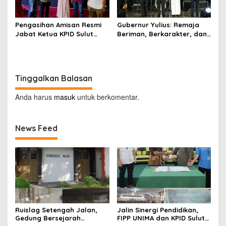
Pengasihan Amisan Resmi
Gubernur Yulius: Remaja
Jabat Ketua KPID Sulut
Beriman, Berkarakter, dan
Gantikan Truly Kerap
Berkarya Adalah Kekuatan
Sulawesi Utara
Tinggalkan Balasan
Anda harus
masuk
untuk berkomentar.
News Feed
Ruislag Setengah Jalan,
Jalin Sinergi Pendidikan,
Gedung Bersejarah
FIPP UNIMA dan KPID Sulut
Minahasa Raad di Titik Nol
Teken Kerja Sama;