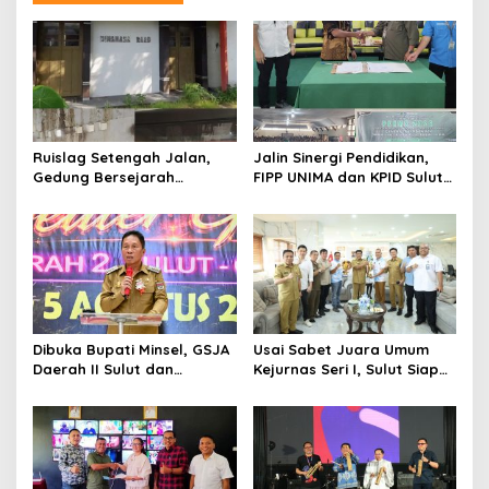
a
s
i
p
o
s
Ruislag Setengah Jalan,
Jalin Sinergi Pendidikan,
Gedung Bersejarah
FIPP UNIMA dan KPID Sulut
Minahasa Raad di Titik Nol
Teken Kerja Sama;
Manado Milik TNI-AL
Mahasiswa Baru Antusias
Serap Materi Literasi
Penyiaran
Dibuka Bupati Minsel, GSJA
Usai Sabet Juara Umum
Daerah II Sulut dan
Kejurnas Seri I, Sulut Siap
Gorontalo Sukses Gelar
Gelar Kejurnas Pacuan
Rakerda di Amurang
Kuda Seri II Piala Presiden
di Tompaso