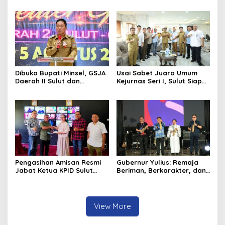
Manado Milik TNI-AL
Mahasiswa Baru Antusias
Serap Materi Literasi
Penyiaran
Dibuka Bupati Minsel, GSJA
Usai Sabet Juara Umum
Daerah II Sulut dan
Kejurnas Seri I, Sulut Siap
Gorontalo Sukses Gelar
Gelar Kejurnas Pacuan
Rakerda di Amurang
Kuda Seri II Piala Presiden
di Tompaso
Pengasihan Amisan Resmi
Gubernur Yulius: Remaja
Jabat Ketua KPID Sulut
Beriman, Berkarakter, dan
Gantikan Truly Kerap
Berkarya Adalah Kekuatan
Sulawesi Utara
View More