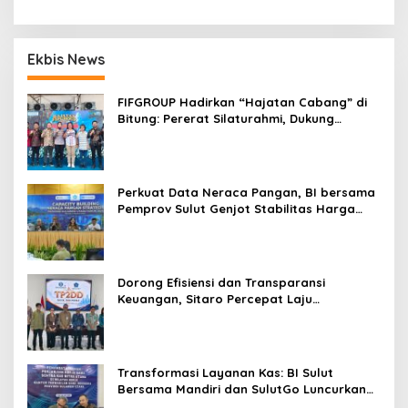
Ekbis News
FIFGROUP Hadirkan “Hajatan Cabang” di
Bitung: Pererat Silaturahmi, Dukung
Ekonomi Lokal & Tawarkan Beragam
Promo Khusus
Perkuat Data Neraca Pangan, BI bersama
Pemprov Sulut Genjot Stabilitas Harga
dan Kendalikan Inflasi
Dorong Efisiensi dan Transparansi
Keuangan, Sitaro Percepat Laju
Digitalisasi Transaksi Bersama BI Sulut
Transformasi Layanan Kas: BI Sulut
Bersama Mandiri dan SulutGo Luncurkan
Sentra Kas Mitra Utama, Jangkau Wilayah