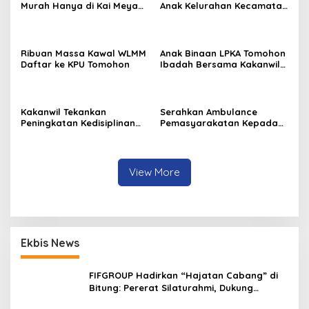
Murah Hanya di Kai Meya
Anak Kelurahan Kecamatan
Tomohon
Tomohon Tengah
Ribuan Massa Kawal WLMM
Anak Binaan LPKA Tomohon
Daftar ke KPU Tomohon
Ibadah Bersama Kakanwil
Kemenkumham Sulut
Kakanwil Tekankan
Serahkan Ambulance
Peningkatan Kedisiplinan
Pemasyarakatan Kepada
dan Pelayanan di LPP
LPKA Tomohon, Kakanwil:
Manado
Jaga dan Rawat dengan
Penuh Tanggung Jawab
View More
Ekbis News
FIFGROUP Hadirkan “Hajatan Cabang” di
Bitung: Pererat Silaturahmi, Dukung
Ekonomi Lokal & Tawarkan Beragam