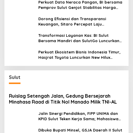
Promo Khusus
Perkuat Data Neraca Pangan, BI bersama
Pemprov Sulut Genjot Stabilitas Harga
dan Kendalikan Inflasi
Dorong Efisiensi dan Transparansi
Keuangan, Sitaro Percepat Laju
Digitalisasi Transaksi Bersama BI Sulut
Transformasi Layanan Kas: BI Sulut
Bersama Mandiri dan SulutGo Luncurkan
Sentra Kas Mitra Utama, Jangkau Wilayah
Kepulauan
Perkuat Ekosistem Bisnis Indonesia Timur,
Hasjrat Toyota Luncurkan New Hilux
Generasi ke-9 di Manado
Sulut
Ruislag Setengah Jalan, Gedung Bersejarah
Minahasa Raad di Titik Nol Manado Milik TNI-AL
Jalin Sinergi Pendidikan, FIPP UNIMA dan
KPID Sulut Teken Kerja Sama; Mahasiswa
Baru Antusias Serap Materi Literasi
Penyiaran
Dibuka Bupati Minsel, GSJA Daerah II Sulut