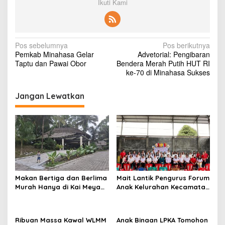
Ikuti Kami
N
Pos sebelumnya
Pos berikutnya
Pemkab Minahasa Gelar
Advetorial: Pengibaran
a
Taptu dan Pawai Obor
Bendera Merah Putih HUT RI
v
ke-70 di Minahasa Sukses
i
Jangan Lewatkan
g
a
s
i
p
o
Makan Bertiga dan Berlima
Mait Lantik Pengurus Forum
s
Murah Hanya di Kai Meya
Anak Kelurahan Kecamatan
Tomohon
Tomohon Tengah
Ribuan Massa Kawal WLMM
Anak Binaan LPKA Tomohon