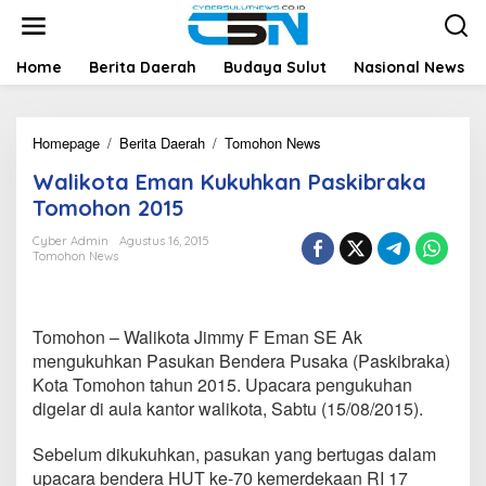
L
e
w
a
Home
Berita Daerah
Budaya Sulut
Nasional News
t
i
k
Homepage
/
Berita Daerah
/
Tomohon News
W
e
a
k
Walikota Eman Kukuhkan Paskibraka
l
o
i
n
Tomohon 2015
k
t
o
e
Cyber Admin
Agustus 16, 2015
Tomohon News
t
n
a
E
m
Tomohon – Walikota Jimmy F Eman SE Ak
a
n
mengukuhkan Pasukan Bendera Pusaka (Paskibraka)
K
Kota Tomohon tahun 2015. Upacara pengukuhan
u
digelar di aula kantor walikota, Sabtu (15/08/2015).
k
u
Sebelum dikukuhkan, pasukan yang bertugas dalam
h
k
upacara bendera HUT ke-70 kemerdekaan RI 17