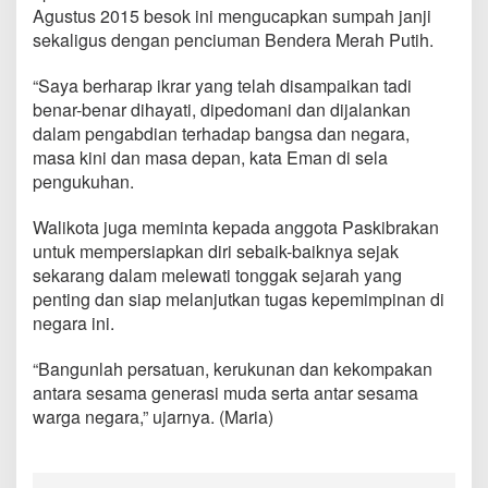
a
Agustus 2015 besok ini mengucapkan sumpah janji
n
sekaligus dengan penciuman Bendera Merah Putih.
P
a
“Saya berharap ikrar yang telah disampaikan tadi
s
k
benar-benar dihayati, dipedomani dan dijalankan
i
dalam pengabdian terhadap bangsa dan negara,
b
masa kini dan masa depan, kata Eman di sela
r
pengukuhan.
a
k
a
Walikota juga meminta kepada anggota Paskibrakan
T
untuk mempersiapkan diri sebaik-baiknya sejak
o
sekarang dalam melewati tonggak sejarah yang
m
penting dan siap melanjutkan tugas kepemimpinan di
o
negara ini.
h
o
n
“Bangunlah persatuan, kerukunan dan kekompakan
2
antara sesama generasi muda serta antar sesama
0
warga negara,” ujarnya. (Maria)
1
5