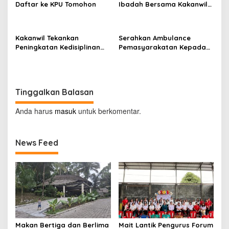
Daftar ke KPU Tomohon
Ibadah Bersama Kakanwil
Kemenkumham Sulut
Kakanwil Tekankan
Serahkan Ambulance
Peningkatan Kedisiplinan
Pemasyarakatan Kepada
dan Pelayanan di LPP
LPKA Tomohon, Kakanwil:
Manado
Jaga dan Rawat dengan
Penuh Tanggung Jawab
Tinggalkan Balasan
Anda harus
masuk
untuk berkomentar.
News Feed
Makan Bertiga dan Berlima
Mait Lantik Pengurus Forum