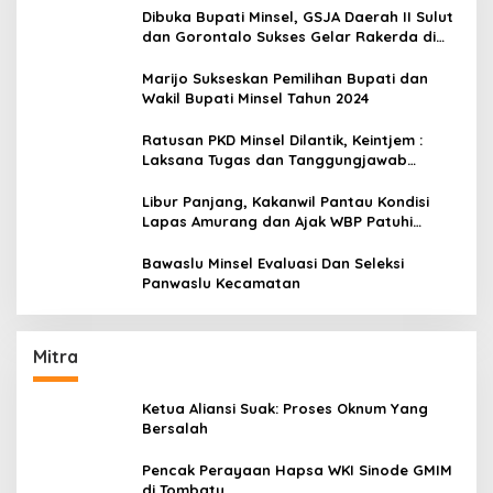
Dibuka Bupati Minsel, GSJA Daerah II Sulut
dan Gorontalo Sukses Gelar Rakerda di
Amurang
Marijo Sukseskan Pemilihan Bupati dan
Wakil Bupati Minsel Tahun 2024
Ratusan PKD Minsel Dilantik, Keintjem :
Laksana Tugas dan Tanggungjawab
Dengan Baik
Libur Panjang, Kakanwil Pantau Kondisi
Lapas Amurang dan Ajak WBP Patuhi
Aturan Yang Berlaku
Bawaslu Minsel Evaluasi Dan Seleksi
Panwaslu Kecamatan
Mitra
Ketua Aliansi Suak: Proses Oknum Yang
Bersalah
Pencak Perayaan Hapsa WKI Sinode GMIM
di Tombatu