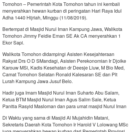
Tomohon – Pemerintah Kota Tomohon tahun ini kembali
menyerahkan hewan kurban di peringatan Hari Raya Idul
Adha 1440 Hijriah, Minggu (11/08/2019).
Bertempat di Masjid Nurul Iman Kampung Jawa, Walikota
Tomohon Jimmy Feidie Eman SE Ak CA menyerahkan 1
Ekor Sapi.
Walikota Tomohon didampingi Asisten Kesejahteraan
Rakyat Drs O D SMandagi, Asisten Perekonomian Ir Djoike
Karouw MSi, Kadis Kesehatan dr Deesje Liuw, M Bio Med,
Camat Tomohon Selatan Ronald Kalesaran SE dan Plt
Lurah Kampung Jawa Jusuf Belo.
Hadir juga Imam Masjid Nurul Iman Suharto Abu Salam,
Ketua BTM Masjid Nurul Iman Agus Salim Sale, Ketua
Panitia Rasyid Masloman dan para umat masjid Nurul Iman
Di Waktu yang sama di Masjid Al Mujahidin Matani,
Sekretaris Daerah Kota Tomohon Ir Harold V Lolowang MSc
juga menyerahkan hewan kurban dari Pemerintah Provinsi