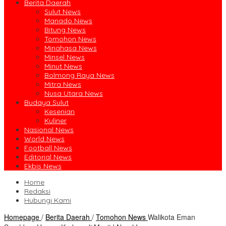
Berita Daerah
Sulut News
Manado News
Bitung News
Tomohon News
Minahasa News
Minsel News
Minut News
Bolmong Raya News
Mitra News
Nusa Utara News
Budaya Sulut
Kesenian
Kuliner
Nasional News
World News
Football News
Editorial News
Ekbis News
Home
Redaksi
Hubungi Kami
Homepage
/
Berita Daerah
/
Tomohon News
Walikota Eman