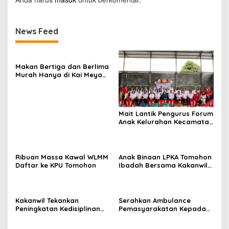
News Feed
Makan Bertiga dan Berlima
Murah Hanya di Kai Meya
Tomohon
Mait Lantik Pengurus Forum
Anak Kelurahan Kecamatan
Tomohon Tengah
Ribuan Massa Kawal WLMM
Anak Binaan LPKA Tomohon
Daftar ke KPU Tomohon
Ibadah Bersama Kakanwil
Kemenkumham Sulut
Kakanwil Tekankan
Serahkan Ambulance
Peningkatan Kedisiplinan
Pemasyarakatan Kepada
dan Pelayanan di LPP
LPKA Tomohon, Kakanwil:
Manado
Jaga dan Rawat dengan