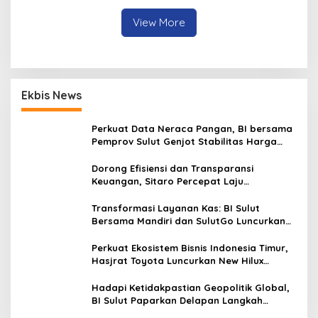
Penuh Tanggung Jawab
View More
Ekbis News
Perkuat Data Neraca Pangan, BI bersama
Pemprov Sulut Genjot Stabilitas Harga
dan Kendalikan Inflasi
Dorong Efisiensi dan Transparansi
Keuangan, Sitaro Percepat Laju
Digitalisasi Transaksi Bersama BI Sulut
Transformasi Layanan Kas: BI Sulut
Bersama Mandiri dan SulutGo Luncurkan
Sentra Kas Mitra Utama, Jangkau Wilayah
Kepulauan
Perkuat Ekosistem Bisnis Indonesia Timur,
Hasjrat Toyota Luncurkan New Hilux
Generasi ke-9 di Manado
Hadapi Ketidakpastian Geopolitik Global,
BI Sulut Paparkan Delapan Langkah
Strategis Perkuat Rupiah dan Stabilitas