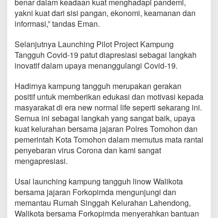
benar dalam keadaan kuat menghadapi pandemi,
P
yakni kuat dari sisi pangan, ekonomi, keamanan dan
i
l
informasi,” tandas Eman.
o
t
Selanjutnya Launching Pilot Project Kampung
P
Tangguh Covid-19 patut diapresiasi sebagai langkah
r
inovatif dalam upaya menanggulangi Covid-19.
o
j
e
Hadirnya kampung tangguh merupakan gerakan
c
positif untuk memberikan edukasi dan motivasi kepada
t
masyarakat di era new normal life seperti sekarang ini.
P
Semua ini sebagai langkah yang sangat baik, upaya
e
r
kuat kelurahan bersama jajaran Polres Tomohon dan
a
pemerintah Kota Tomohon dalam memutus mata rantai
n
penyebaran virus Corona dan kami sangat
g
mengapresiasi.
i
P
a
Usai launching kampung tangguh linow Walikota
n
bersama jajaran Forkopimda mengunjungi dan
d
memantau Rumah Singgah Kelurahan Lahendong,
e
Walikota bersama Forkopimda menyerahkan bantuan
m