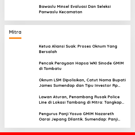
Aturan Yang Berlaku
Bawaslu Minsel Evaluasi Dan Seleksi
Panwaslu Kecamatan
Mitra
Ketua Aliansi Suak: Proses Oknum Yang
Bersalah
Pencak Perayaan Hapsa WKI Sinode GMIM
di Tombatu
Oknum LSM Dipolisikan, Catut Nama Bupati
James Sumendap dan Tipu Investor Rp
200 Juta
Lawan Aturan, Penambang Rusak Police
Line di Lokasi Tambang di Mitra: Tangkap
Mereka!!
Pengurus Panji Yosua GMIM Nazareth
Oarai Jepang Dilantik. Sumendap: Panji
Yosua harus Menjaga Dan Melindungi
Jemaat