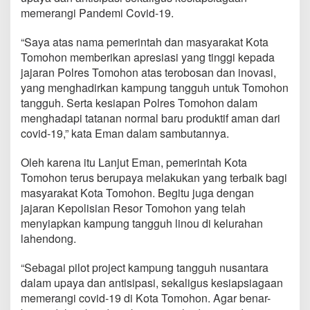
n
memerangi Pandemi Covid-19.
K
a
“Saya atas nama pemerintah dan masyarakat Kota
m
p
Tomohon memberikan apresiasi yang tinggi kepada
u
jajaran Polres Tomohon atas terobosan dan inovasi,
n
yang menghadirkan kampung tangguh untuk Tomohon
g
tangguh. Serta kesiapan Polres Tomohon dalam
T
menghadapi tatanan normal baru produktif aman dari
a
n
covid-19,” kata Eman dalam sambutannya.
g
g
Oleh karena itu Lanjut Eman, pemerintah Kota
u
Tomohon terus berupaya melakukan yang terbaik bagi
h
masyarakat Kota Tomohon. Begitu juga dengan
L
i
jajaran Kepolisian Resor Tomohon yang telah
n
menyiapkan kampung tangguh linou di kelurahan
o
lahendong.
w
,
“Sebagai pilot project kampung tangguh nusantara
J
a
dalam upaya dan antisipasi, sekaligus kesiapsiagaan
d
memerangi covid-19 di Kota Tomohon. Agar benar-
i