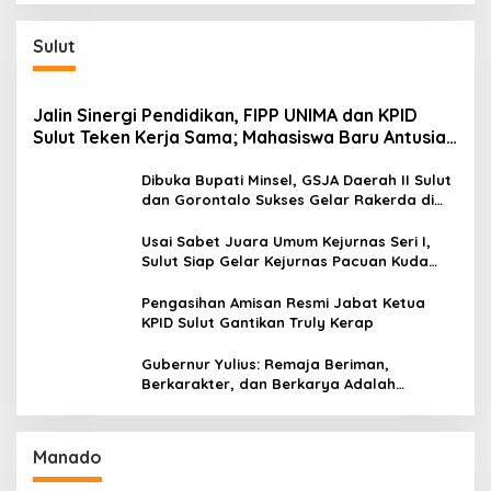
Ekonomi
Sulut
Jalin Sinergi Pendidikan, FIPP UNIMA dan KPID
Sulut Teken Kerja Sama; Mahasiswa Baru Antusias
Serap Materi Literasi Penyiaran
Dibuka Bupati Minsel, GSJA Daerah II Sulut
dan Gorontalo Sukses Gelar Rakerda di
Amurang
Usai Sabet Juara Umum Kejurnas Seri I,
Sulut Siap Gelar Kejurnas Pacuan Kuda
Seri II Piala Presiden di Tompaso
Pengasihan Amisan Resmi Jabat Ketua
KPID Sulut Gantikan Truly Kerap
Gubernur Yulius: Remaja Beriman,
Berkarakter, dan Berkarya Adalah
Kekuatan Sulawesi Utara
Manado