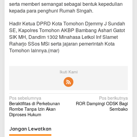
serta memberi semangat sebagai bentuk kepedulian
i
C
kepada para penghuni Rumah Singah.
O
V
Hadir Ketua DPRD Kota Tomohon Djemmy J Sundah
I
SE, Kapolres Tomohon AKBP Bambang Ashari Gatot
D
SIK MH, Dandim 1302 Minahasa Letkol Inf Slamet
-
1
Raharjo SSos MSi serta jajaran pemerintah Kota
9
Tomohon lainnya.(mar)
Ikuti Kami
N
Pos sebelumnya
Pos berikutnya
Beraktifitas di Perkebunan
ROR Dampingi ODSK Bagi
a
Rombe Tanpa Izin Akan
Sembako
v
Diproses Hukum
i
Jangan Lewatkan
g