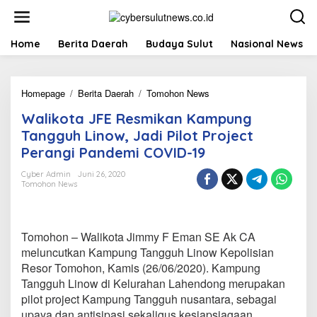
L
e
w
a
Home
Berita Daerah
Budaya Sulut
Nasional News
t
i
k
Homepage
/
Berita Daerah
/
Tomohon News
W
e
a
k
Walikota JFE Resmikan Kampung
l
o
i
n
Tangguh Linow, Jadi Pilot Project
k
t
Perangi Pandemi COVID-19
o
e
t
n
Cyber Admin
Juni 26, 2020
a
Tomohon News
J
F
E
R
Tomohon – Walikota Jimmy F Eman SE Ak CA
e
meluncutkan Kampung Tangguh Linow Kepolisian
s
Resor Tomohon, Kamis (26/06/2020). Kampung
m
Tangguh Linow di Kelurahan Lahendong merupakan
i
k
pilot project Kampung Tangguh nusantara, sebagai
a
upaya dan antisipasi sekaligus kesiapsiagaan