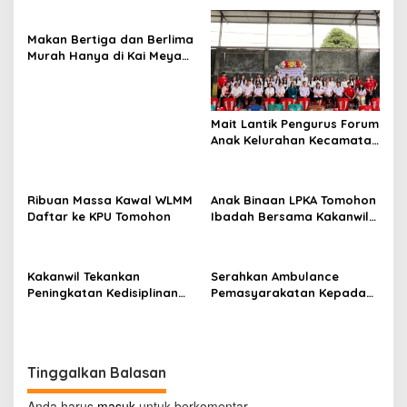
a
s
Makan Bertiga dan Berlima
Murah Hanya di Kai Meya
i
Tomohon
p
o
Mait Lantik Pengurus Forum
s
Anak Kelurahan Kecamatan
Tomohon Tengah
Ribuan Massa Kawal WLMM
Anak Binaan LPKA Tomohon
Daftar ke KPU Tomohon
Ibadah Bersama Kakanwil
Kemenkumham Sulut
Kakanwil Tekankan
Serahkan Ambulance
Peningkatan Kedisiplinan
Pemasyarakatan Kepada
dan Pelayanan di LPP
LPKA Tomohon, Kakanwil:
Manado
Jaga dan Rawat dengan
Penuh Tanggung Jawab
Tinggalkan Balasan
Anda harus
masuk
untuk berkomentar.