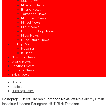
Sulut News
Manado News
Bitung News
Tomohon News
Minahasa News
Minsel News
Minut News
Bolmong Raya News
Mitra News
Nusa Utara News
Budaya Sulut
Kesenian
Kuliner
Nasional News
World News
Football News
Editorial News
Ekbis News
Home
Redaksi
Hubungi Kami
Homepage
/
Berita Daerah
/
Tomohon News
Walikota Jimmy Eman
Inspektur Upacara Peringatan HUT RI di Tomohon