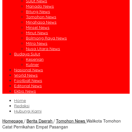
Sulut News
Manado News
Bitung News
Tomohon News
Minahasa News
Minsel News
Minut News
Bolmong Raya News
Mitra News
Nusa Utara News
Budaya Sulut
Kesenian
Kuliner
Nasional News
World News
Football News
Editorial News
Ekbis News
Home
Redaksi
Hubungi Kami
Homepage
/
Berita Daerah
/
Tomohon News
Walikota Tomohon
Catat Pernikahan Empat Pasangan