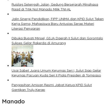
Ruislag Setengah Jalan, Gedung Bersejarah Minahasa
Raad di Titik Nol Manado Milik TNI-AL
Jalin Sinergi Pendidikan, FIPP UNIMA dan KPID Sulut Teken
Kerja Sama; Mahasiswa Baru Antusias Serap Materi
Literasi Penyiaran
Dibuka Bupati Minsel, GSJA Daerah II Sulut dan Gorontalo
Sukses Gelar Rakerda di Amurang
Usai Sabet Juara Umum Kejurnas Seri I, Sulut Siap Gelar
Kejurnas Pacuan Kuda Seri II Piala Presiden di Tompaso
Pengasihan Amisan Resmi Jabat Ketua KPID Sulut
Gantikan Truly Kerap
Manado