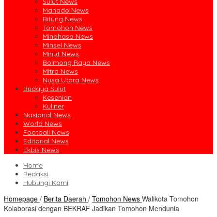
Sulut News
Manado News
Bitung News
Tomohon News
Minahasa News
Minsel News
Minut News
Bolmong Raya News
Mitra News
Nusa Utara News
Budaya Sulut
Kesenian
Kuliner
Nasional News
World News
Football News
Editorial News
Ekbis News
Home
Redaksi
Hubungi Kami
Homepage
/
Berita Daerah
/
Tomohon News
Walikota Tomohon
Kolaborasi dengan BEKRAF Jadikan Tomohon Mendunia