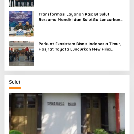
Transformasi Layanan Kas: BI Sulut
Bersama Mandiri dan SulutGo Luncurkan
Sentra Kas Mitra Utama, Jangkau Wilayah
Kepulauan
Perkuat Ekosistem Bisnis Indonesia Timur,
Hasjrat Toyota Luncurkan New Hilux
Generasi ke-9 di Manado
Sulut