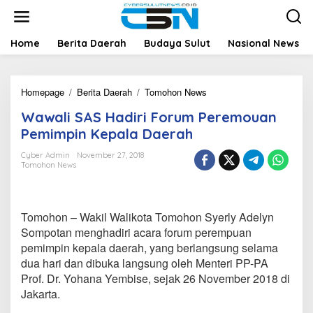
L
e
w
a
Home
Berita Daerah
Budaya Sulut
Nasional News
t
i
k
Homepage
/
Berita Daerah
/
Tomohon News
W
e
a
k
Wawali SAS Hadiri Forum Peremouan
w
o
a
n
Pemimpin Kepala Daerah
l
t
i
e
Cyber Admin
November 27, 2018
Tomohon News
S
n
A
S
H
Tomohon – Wakil Walikota Tomohon Syerly Adelyn
a
d
Sompotan menghadiri acara forum perempuan
i
pemimpin kepala daerah, yang berlangsung selama
r
dua hari dan dibuka langsung oleh Menteri PP-PA
i
Prof. Dr. Yohana Yembise, sejak 26 November 2018 di
F
Jakarta.
o
r