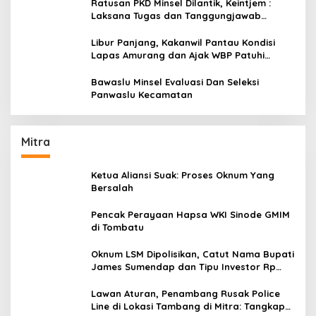
Ratusan PKD Minsel Dilantik, Keintjem :
Laksana Tugas dan Tanggungjawab
Dengan Baik
Libur Panjang, Kakanwil Pantau Kondisi
Lapas Amurang dan Ajak WBP Patuhi
Aturan Yang Berlaku
Bawaslu Minsel Evaluasi Dan Seleksi
Panwaslu Kecamatan
Mitra
Ketua Aliansi Suak: Proses Oknum Yang
Bersalah
Pencak Perayaan Hapsa WKI Sinode GMIM
di Tombatu
Oknum LSM Dipolisikan, Catut Nama Bupati
James Sumendap dan Tipu Investor Rp
200 Juta
Lawan Aturan, Penambang Rusak Police
Line di Lokasi Tambang di Mitra: Tangkap