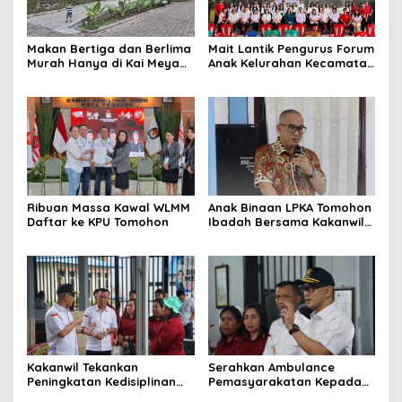
Makan Bertiga dan Berlima
Mait Lantik Pengurus Forum
Murah Hanya di Kai Meya
Anak Kelurahan Kecamatan
Tomohon
Tomohon Tengah
Ribuan Massa Kawal WLMM
Anak Binaan LPKA Tomohon
Daftar ke KPU Tomohon
Ibadah Bersama Kakanwil
Kemenkumham Sulut
Kakanwil Tekankan
Serahkan Ambulance
Peningkatan Kedisiplinan
Pemasyarakatan Kepada
dan Pelayanan di LPP
LPKA Tomohon, Kakanwil: