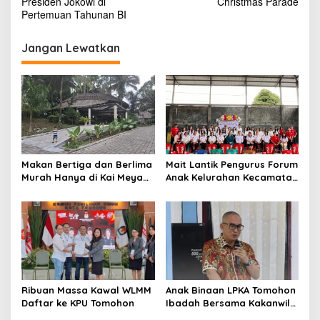
v
Presiden Jokowi di
Christmas Parade
Pertemuan Tahunan BI
i
g
Jangan Lewatkan
a
s
i
p
o
s
Makan Bertiga dan Berlima
Mait Lantik Pengurus Forum
Murah Hanya di Kai Meya
Anak Kelurahan Kecamatan
Tomohon
Tomohon Tengah
Ribuan Massa Kawal WLMM
Anak Binaan LPKA Tomohon
Daftar ke KPU Tomohon
Ibadah Bersama Kakanwil
Kemenkumham Sulut