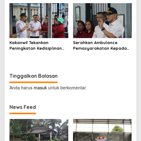
Kakanwil Tekankan
Serahkan Ambulance
Peningkatan Kedisiplinan
Pemasyarakatan Kepada
dan Pelayanan di LPP
LPKA Tomohon, Kakanwil:
Manado
Jaga dan Rawat dengan
Penuh Tanggung Jawab
Tinggalkan Balasan
Anda harus
masuk
untuk berkomentar.
News Feed