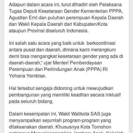
u
Adapun dalam acara ini, turut dihadiri oleh Pelaksana
m
Tugas Deputi Kesetaraan Gender Kementerian PPPA,
P
Agustian Erni dan puluhan perempuan Kepala Daerah
e
dan Wakil Kepala Daerah dari Kabupaten/Kota
r
e
ataupun Provinsi diseluruh Indonesia.
m
o
Ini salah satu acara yang baik untuk berkoordinasi
u
antara pusat dan daerah, dimana kami merangkum
a
demi bisa mengangkat kesetaraan gender yang ada di
n
P
daerah-daerah,” ujar Menteri Pemberdayaan
e
Perempuan dan Perlindungan Anak (PPPA) RI
m
Yohana Yembise.
i
m
Hal tersebut sengaja didorong untuk mewujudkan
p
i
pembangunan yang memiliki keadilan secara inklusif
n
pada seluruh bidang.
K
e
Dalam kesempatan ini, Wakil Walikota SAS juga
p
menyampaikan sejumlah program-program yang
a
l
dilaksanakan daerah. Khususnya Kota Tomohon
a