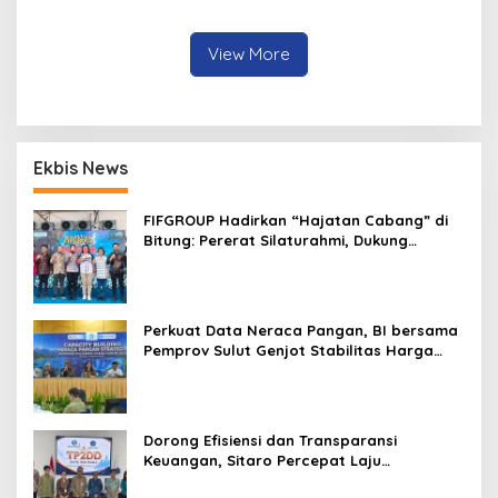
Manado
Jaga dan Rawat dengan
Penuh Tanggung Jawab
View More
Ekbis News
FIFGROUP Hadirkan “Hajatan Cabang” di
Bitung: Pererat Silaturahmi, Dukung
Ekonomi Lokal & Tawarkan Beragam
Promo Khusus
Perkuat Data Neraca Pangan, BI bersama
Pemprov Sulut Genjot Stabilitas Harga
dan Kendalikan Inflasi
Dorong Efisiensi dan Transparansi
Keuangan, Sitaro Percepat Laju
Digitalisasi Transaksi Bersama BI Sulut