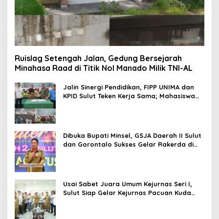
Ruislag Setengah Jalan, Gedung Bersejarah
Minahasa Raad di Titik Nol Manado Milik TNI-AL
Jalin Sinergi Pendidikan, FIPP UNIMA dan
KPID Sulut Teken Kerja Sama; Mahasiswa
Baru Antusias Serap Materi Literasi
Penyiaran
Dibuka Bupati Minsel, GSJA Daerah II Sulut
dan Gorontalo Sukses Gelar Rakerda di
Amurang
Usai Sabet Juara Umum Kejurnas Seri I,
Sulut Siap Gelar Kejurnas Pacuan Kuda
Seri II Piala Presiden di Tompaso