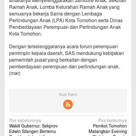
antaranya Menyelenggarakan Jambore Anak, Sekolah
D
Ramah Anak, Lomba Kelurahan Ramah Anak yang
a
semuanya bekerja Sama dengan Lembaga
e
r
Perlindungan Anak (LPA) Kota Tomohon serta Dinas
a
Pemberdayaan Perempuan dan Perlindungan Anak
h
Kota Tomohon.
Dengan terselenggaranya acara forum perempuan
pemimpin kepala daerah, SAS mendukung kebijakan
pemerintah pusat yang berkaitan dengan
pemberdayaan perempuan dan perlindungan anak.
(mar)
Ikuti Kami
N
Pos sebelumnya
Pos berikutnya
Wakili Gubernur, Sekprov
Pemkot Tomohon
a
Edwin Silangen Bertemu
Matangkan Evening