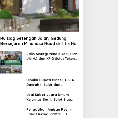
Ruislag Setengah Jalan, Gedung
Bersejarah Minahasa Raad di Titik Nol
Manado Milik TNI-AL
Jalin Sinergi Pendidikan, FIPP
UNIMA dan KPID Sulut Teken
Kerja Sama; Mahasiswa Baru
Antusias Serap Materi Literasi
Penyiaran
Dibuka Bupati Minsel, GSJA
Daerah II Sulut dan
Gorontalo Sukses Gelar
Rakerda di Amurang
Usai Sabet Juara Umum
Kejurnas Seri I, Sulut Siap
Gelar Kejurnas Pacuan Kuda
Seri II Piala Presiden di
Pengasihan Amisan Resmi
Tompaso
Jabat Ketua KPID Sulut