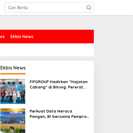
ews
Ekbis News
Ekbis News
FIFGROUP Hadirkan “Hajatan
Cabang” di Bitung: Pererat
Silaturahmi, Dukung Ekonomi
Lokal & Tawarkan Beragam
Promo Khusus
Perkuat Data Neraca
Pangan, BI bersama Pemprov
Sulut Genjot Stabilitas Harga
dan Kendalikan Inflasi