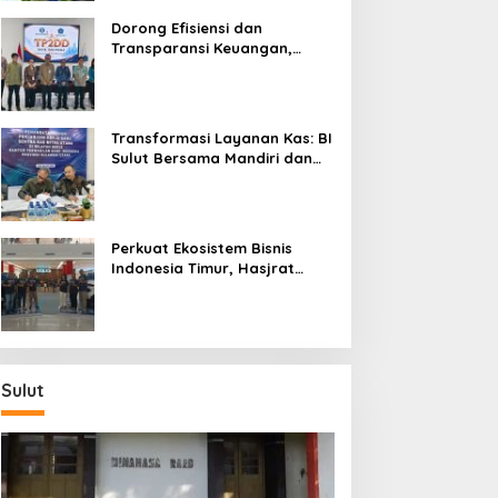
Dorong Efisiensi dan
Transparansi Keuangan,
Sitaro Percepat Laju
Digitalisasi Transaksi
Bersama BI Sulut
Transformasi Layanan Kas: BI
Sulut Bersama Mandiri dan
SulutGo Luncurkan Sentra
Kas Mitra Utama, Jangkau
Wilayah Kepulauan
Perkuat Ekosistem Bisnis
Indonesia Timur, Hasjrat
Toyota Luncurkan New Hilux
Generasi ke-9 di Manado
Sulut