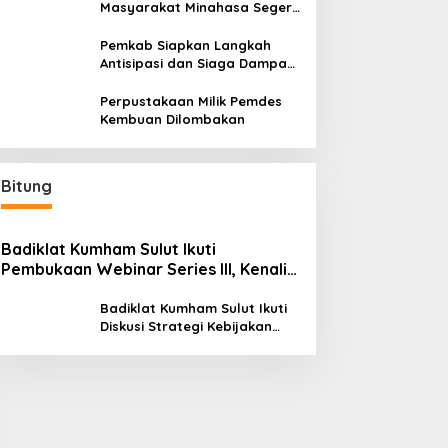
Masyarakat Minahasa Segera
Beroperasi, Ini Kegunaannya
Pemkab Siapkan Langkah
Antisipasi dan Siaga Dampak
El Nino di Minahasa
Perpustakaan Milik Pemdes
Kembuan Dilombakan
Bitung
Badiklat Kumham Sulut Ikuti
Pembukaan Webinar Series III, Kenali
Potensimu Maksimalkan Performamu
Badiklat Kumham Sulut Ikuti
Diskusi Strategi Kebijakan
Permenkumham No 15 Tahun
2020