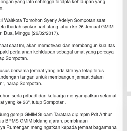
dengan yang lain sehingga tercipta kehidupan yang
n.
l Walikota Tomohon Syerly Adelyn Sompotan saat
a ibadah syukur hari ulang tahun ke 26 Jemaat GMIM
n Dua, Minggu (26/02/2017).
aat saat ini, akan memotivasi dan membangun kualitas
paki perjalanan kehidupan sebagai umat yang percaya
cap Sompotan.
sus bersama jemaat yang ada kiranya tetap terus
andengan tangan untuk membangun jemaat dalam
n”, harap Sompotan.
ohon serta pribadi dan keluarga menyampaikan selamat
at yang ke 26”, tutup Sompotan.
dung gereja GMIM Siloam Taratara dipimpin Pdt Arthur
ua BPMS GMIM bidang ajaran, pembinaan
ya Rumengan mengingatkan kepada jemaat bagaimana