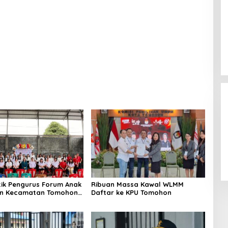
ado
Tomohon, Kakanwil: Jaga dan
Rawat dengan Penuh Tanggung
Jawab
tik Pengurus Forum Anak
Ribuan Massa Kawal WLMM
an Kecamatan Tomohon
Daftar ke KPU Tomohon