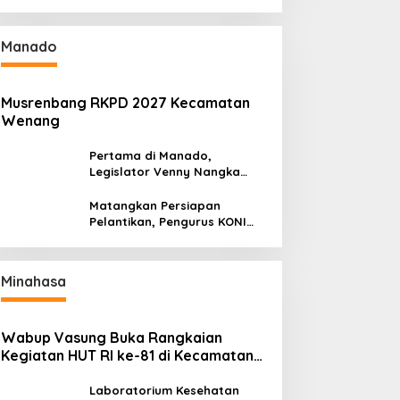
Gantikan Truly Kerap
Manado
Musrenbang RKPD 2027 Kecamatan
Wenang
Pertama di Manado,
Legislator Venny Nangka
Ramaikan Figura Kampung
Titiwungen Utara
Matangkan Persiapan
Pelantikan, Pengurus KONI
Manado Gelar Rapat
Perdana
Minahasa
Wabup Vasung Buka Rangkaian
Kegiatan HUT RI ke-81 di Kecamatan
Tompaso Raya
Laboratorium Kesehatan