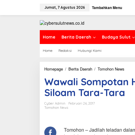
L
Tambahkan Menu
e
Jumat, 7 Agustus 2026
w
a
t
i
k
Home
Berita Daerah
Budaya Sulut
e
k
Home
Redaksi
Hubungi Kami
o
n
t
e
Homepage
/
Berita Daerah
/
Tomohon News
W
n
a
Wawali Sompotan H
w
a
Siloam Tara-Tara
l
i
S
Cyber Admin
Februari 26, 2017
o
Tomohon News
m
p
o
t
Tomohon – Jadilah teladan dala
a