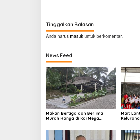
Kemenkumham Sulut
LPP Man
Tinggalkan Balasan
Anda harus
masuk
untuk berkomentar.
News Feed
Makan Bertiga dan Berlima
Mait Lan
Murah Hanya di Kai Meya
Kelurah
Tomohon
Tengah