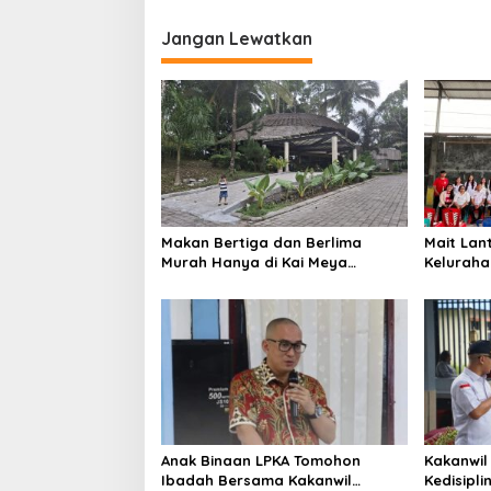
v
i
Jangan Lewatkan
g
a
s
i
p
o
Makan Bertiga dan Berlima
Mait Lan
s
Murah Hanya di Kai Meya
Kelurah
Tomohon
Tengah
Anak Binaan LPKA Tomohon
Kakanwil
Ibadah Bersama Kakanwil
Kedisipl