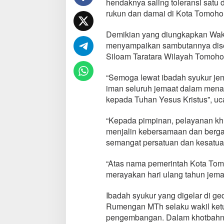
hendaknya saling toleransi satu 
n
rukun dan damai di Kota Tomoho
H
a
Demikian yang diungkapkan Waki
d
i
menyampaikan sambutannya disel
r
Siloam Taratara Wilayah Tomoho
i
H
“Semoga lewat ibadah syukur jem
U
iman seluruh jemaat dalam mena
T
k
kepada Tuhan Yesus Kristus”, u
e
-
“Kepada pimpinan, pelayanan khu
2
menjalin kebersamaan dan berg
6
semangat persatuan dan kesatua
G
M
I
“Atas nama pemerintah Kota Tom
M
merayakan hari ulang tahun jema
S
i
Ibadah syukur yang digelar di ge
l
Rumengan MTh selaku wakil ket
o
a
pengembangan. Dalam khotbahn
m