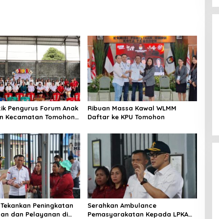
tik Pengurus Forum Anak
Ribuan Massa Kawal WLMM
an Kecamatan Tomohon
Daftar ke KPU Tomohon
 Tekankan Peningkatan
Serahkan Ambulance
inan dan Pelayanan di
Pemasyarakatan Kepada LPKA