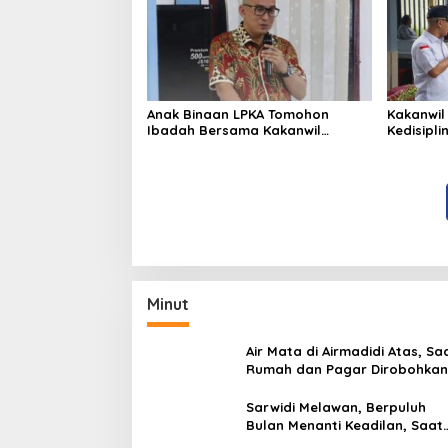
Anak Binaan LPKA Tomohon
Kakanwil
Ibadah Bersama Kakanwil
Kedisipl
Kemenkumham Sulut
LPP Man
Minut
Air Mata di Airmadidi Atas, Sa
Rumah dan Pagar Dirobohkan
Harapan Keadilan Belum Pa
Sarwidi Melawan, Berpuluh
Bulan Menanti Keadilan, Saat
Eksekusi Menjelang Justru