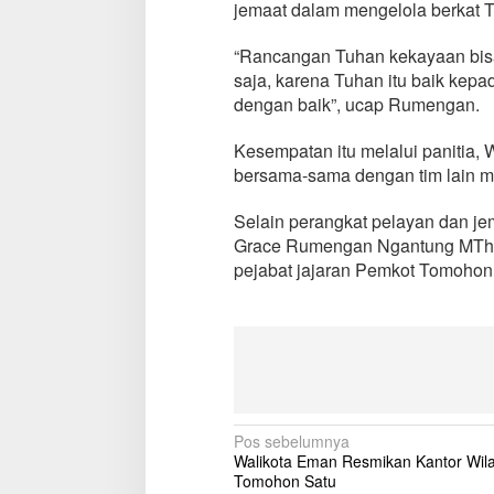
jemaat dalam mengelola berkat 
T
a
“Rancangan Tuhan kekayaan bisa d
r
saja, karena Tuhan itu baik kepad
a
-
dengan baik”, ucap Rumengan.
T
a
Kesempatan itu melalui panitia, 
r
bersama-sama dengan tim lain m
a
Selain perangkat pelayan dan j
Grace Rumengan Ngantung MTh, S
pejabat jajaran Pemkot Tomohon.
N
Pos sebelumnya
Walikota Eman Resmikan Kantor Wil
a
Tomohon Satu