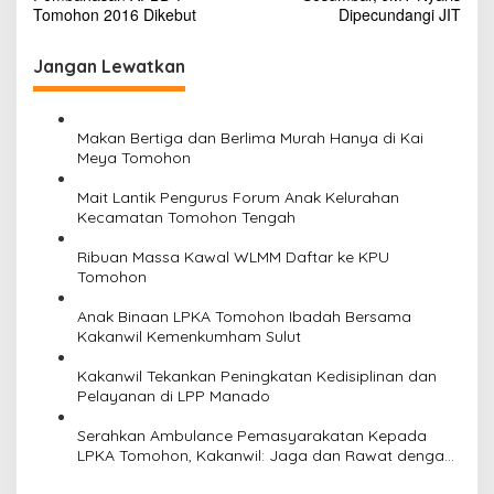
a
Tomohon 2016 Dikebut
Dipecundangi JIT
v
i
Jangan Lewatkan
g
a
Makan Bertiga dan Berlima Murah Hanya di Kai
s
Meya Tomohon
i
Mait Lantik Pengurus Forum Anak Kelurahan
Kecamatan Tomohon Tengah
p
o
Ribuan Massa Kawal WLMM Daftar ke KPU
Tomohon
s
Anak Binaan LPKA Tomohon Ibadah Bersama
Kakanwil Kemenkumham Sulut
Kakanwil Tekankan Peningkatan Kedisiplinan dan
Pelayanan di LPP Manado
Serahkan Ambulance Pemasyarakatan Kepada
LPKA Tomohon, Kakanwil: Jaga dan Rawat dengan
Penuh Tanggung Jawab