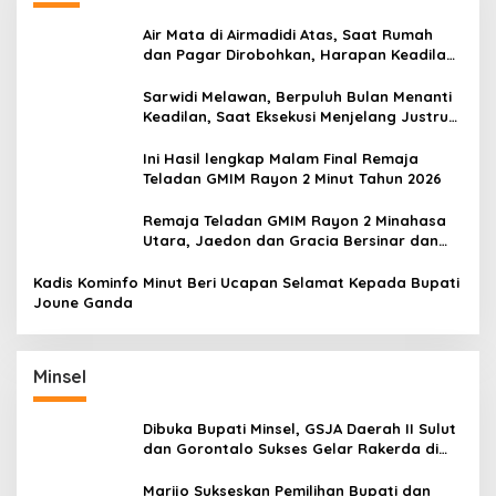
Air Mata di Airmadidi Atas, Saat Rumah
dan Pagar Dirobohkan, Harapan Keadilan
Belum Padam
Sarwidi Melawan, Berpuluh Bulan Menanti
Keadilan, Saat Eksekusi Menjelang Justru
Harapan Diuji
Ini Hasil lengkap Malam Final Remaja
Teladan GMIM Rayon 2 Minut Tahun 2026
Remaja Teladan GMIM Rayon 2 Minahasa
Utara, Jaedon dan Gracia Bersinar dan
Raih Gelar Bergengsi
Kadis Kominfo Minut Beri Ucapan Selamat Kepada Bupati
Joune Ganda
Minsel
Dibuka Bupati Minsel, GSJA Daerah II Sulut
dan Gorontalo Sukses Gelar Rakerda di
Amurang
Marijo Sukseskan Pemilihan Bupati dan