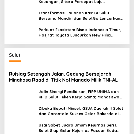
Keuangan, Sitaro Percepat Laju
Digitalisasi Transaksi Bersama BI Sulut
Transformasi Layanan Kas: BI Sulut
Bersama Mandiri dan SulutGo Luncurkan
Sentra Kas Mitra Utama, Jangkau Wilayah
Kepulauan
Perkuat Ekosistem Bisnis Indonesia Timur,
Hasjrat Toyota Luncurkan New Hilux
Generasi ke-9 di Manado
Sulut
Ruislag Setengah Jalan, Gedung Bersejarah
Minahasa Raad di Titik Nol Manado Milik TNI-AL
Jalin Sinergi Pendidikan, FIPP UNIMA dan
KPID Sulut Teken Kerja Sama; Mahasiswa
Baru Antusias Serap Materi Literasi
Penyiaran
Dibuka Bupati Minsel, GSJA Daerah II Sulut
dan Gorontalo Sukses Gelar Rakerda di
Amurang
Usai Sabet Juara Umum Kejurnas Seri I,
Sulut Siap Gelar Kejurnas Pacuan Kuda