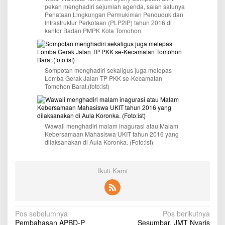
r
pekan menghadiri sejumlah agenda, salah satunya
i
Penataan Lingkungan Permukiman Penduduk dan
S
Infrastruktur Perkotaan (PLP2IP) tahun 2016 di
kantor Badan PMPK Kota Tomohon.
e
j
u
m
l
Sompotan menghadiri sekaligus juga melepas
a
Lomba Gerak Jalan TP PKK se-Kecamatan
h
Tomohon Barat.(foto:ist)
A
g
e
n
Wawali menghadiri malam inagurasi atau Malam
d
Kebersamaan Mahasiswa UKIT tahun 2016 yang
a
dilaksanakan di Aula Koronka. (Foto:ist)
Ikuti Kami
N
Pos sebelumnya
Pos berikutnya
Pembahasan APBD-P
Sesumbar, JMT Nyaris