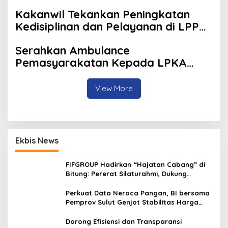
Sulut
Kakanwil Tekankan Peningkatan
Kedisiplinan dan Pelayanan di LPP
Manado
Serahkan Ambulance
Pemasyarakatan Kepada LPKA
Tomohon, Kakanwil: Jaga dan
Rawat dengan Penuh Tanggung
View More
Jawab
Ekbis News
FIFGROUP Hadirkan “Hajatan Cabang” di
Bitung: Pererat Silaturahmi, Dukung
Ekonomi Lokal & Tawarkan Beragam
Promo Khusus
Perkuat Data Neraca Pangan, BI bersama
Pemprov Sulut Genjot Stabilitas Harga
dan Kendalikan Inflasi
Dorong Efisiensi dan Transparansi