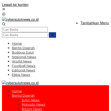
Lewati ke konten
Tambahkan Menu
Home
Berita Daerah
Budaya Sulut
Nasional News
World News
Football News
Editorial News
Ekbis News
Home
Berita Daerah
Sulut News
Manado News
Bitung News