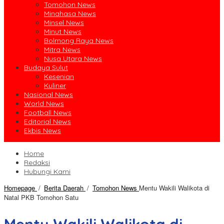
Tomohon News
Minahasa News
Minsel News
Minut News
Bolmong Raya News
Mitra News
Nusa Utara News
Budaya Sulut
Kesenian
Kuliner
Nasional News
World News
Football News
Editorial News
Ekbis News
Home
Redaksi
Hubungi Kami
Homepage
/
Berita Daerah
/
Tomohon News
Mentu Wakili Walikota di
Natal PKB Tomohon Satu