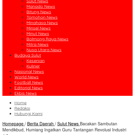
Sulut News
Manado News
Bitung News
Tomohon News
Minahasa News
Minsel News
Minut News
Bolmong Raya News
Mitra News
Nusa Utara News
Budaya Sulut
Kesenian
Kuliner
Nasional News
World News
Football News
Editorial News
Ekbis News
Home
Redaksi
Hubungi Kami
Homepage
/
Berita Daerah
/
Sulut News
Bacakan Sambutan
Mendikbud, Humiang Ingatkan Guru Tantangan Revolusi Industri