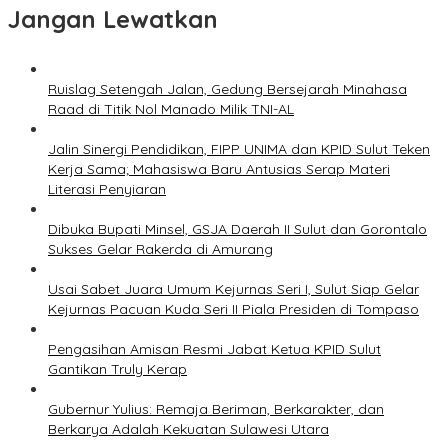
Jangan Lewatkan
Ruislag Setengah Jalan, Gedung Bersejarah Minahasa
Raad di Titik Nol Manado Milik TNI-AL
Jalin Sinergi Pendidikan, FIPP UNIMA dan KPID Sulut Teken
Kerja Sama; Mahasiswa Baru Antusias Serap Materi
Literasi Penyiaran
Dibuka Bupati Minsel, GSJA Daerah II Sulut dan Gorontalo
Sukses Gelar Rakerda di Amurang
Usai Sabet Juara Umum Kejurnas Seri I, Sulut Siap Gelar
Kejurnas Pacuan Kuda Seri II Piala Presiden di Tompaso
Pengasihan Amisan Resmi Jabat Ketua KPID Sulut
Gantikan Truly Kerap
Gubernur Yulius: Remaja Beriman, Berkarakter, dan
Berkarya Adalah Kekuatan Sulawesi Utara