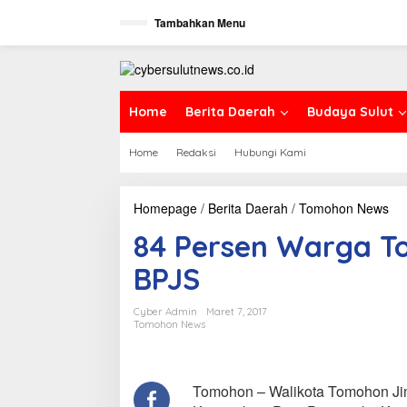
L
Tambahkan Menu
e
w
a
t
i
k
Home
Berita Daerah
Budaya Sulut
e
k
Home
Redaksi
Hubungi Kami
o
n
t
e
Homepage
/
Berita Daerah
/
Tomohon News
8
n
4
84 Persen Warga T
P
e
BPJS
r
s
e
Cyber Admin
Maret 7, 2017
n
Tomohon News
W
a
r
g
Tomohon – Walikota Tomohon Ji
a