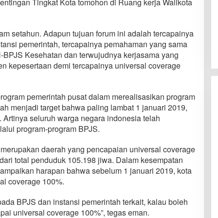
tingan Tingkat Kota tomohon di Ruang kerja Walikota
lam setahun. Adapun tujuan forum ini adalah tercapainya
stansi pemerintah, tercapainya pemahaman yang sama
-BPJS Kesehatan dan terwujudnya kerjasama yang
n kepesertaan demi tercapainya universal coverage
program pemerintah pusat dalam merealisasikan program
lah menjadi target bahwa paling lambat 1 januari 2019,
. Artinya seluruh warga negara indonesia telah
alui program-program BPJS.
n merupakan daerah yang pencapaian universal coverage
 dari total penduduk 105.198 jiwa. Dalam kesempatan
ampaikan harapan bahwa sebelum 1 januari 2019, kota
al coverage 100%.
da BPJS dan instansi pemerintah terkait, kalau boleh
pai universal coverage 100%”, tegas eman.