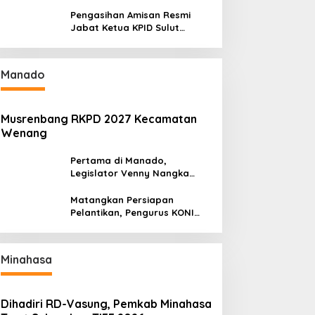
Gelar Kejurnas Pacuan Kuda
Seri II Piala Presiden di
Pengasihan Amisan Resmi
Tompaso
Jabat Ketua KPID Sulut
Gantikan Truly Kerap
Manado
Musrenbang RKPD 2027 Kecamatan
Wenang
Pertama di Manado,
Legislator Venny Nangka
Ramaikan Figura Kampung
Titiwungen Utara
Matangkan Persiapan
Pelantikan, Pengurus KONI
Manado Gelar Rapat
Perdana
Minahasa
Dihadiri RD-Vasung, Pemkab Minahasa