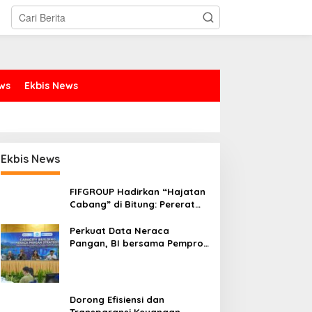
ews
Ekbis News
Ekbis News
FIFGROUP Hadirkan “Hajatan
Cabang” di Bitung: Pererat
Silaturahmi, Dukung Ekonomi
Lokal & Tawarkan Beragam
Perkuat Data Neraca
Promo Khusus
Pangan, BI bersama Pemprov
Sulut Genjot Stabilitas Harga
dan Kendalikan Inflasi
Dorong Efisiensi dan