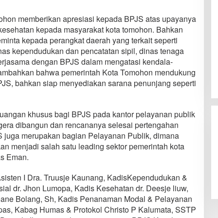
omohon memberikan apresiasi kepada BPJS atas upayanya
kesehatan kepada masyarakat kota tomohon. Bahkan
minta kepada perangkat daerah yang terkait seperti
inas kependudukan dan pencatatan sipil, dinas tenaga
kerjasama dengan BPJS dalam mengatasi kendala-
enambahkan bahwa pemerintah Kota Tomohon mendukung
JS, bahkan siap menyediakan sarana penunjang seperti
uangan khusus bagi BPJS pada kantor pelayanan publik
gera dibangun dan rencananya selesai pertengahan
JS juga merupakan bagian Pelayanan Publik, dimana
an menjadi salah satu leading sektor pemerintah kota
as Eman.
Asisten I Dra. Truusje Kaunang, KadisKependudukan &
sial dr. Jhon Lumopa, Kadis Kesehatan dr. Deesje liuw,
eane Bolang, Sh, Kadis Penanaman Modal & Pelayanan
mpas, Kabag Humas & Protokol Christo P Kalumata, SSTP