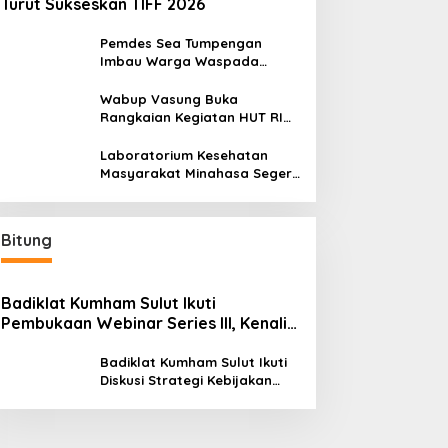
Turut Sukseskan TIFF 2026
Pemdes Sea Tumpengan
Imbau Warga Waspada
Kebakaran
Wabup Vasung Buka
Rangkaian Kegiatan HUT RI
ke-81 di Kecamatan Tompaso
Raya
Laboratorium Kesehatan
Masyarakat Minahasa Segera
Beroperasi, Ini Kegunaannya
Bitung
Badiklat Kumham Sulut Ikuti
Pembukaan Webinar Series III, Kenali
Potensimu Maksimalkan Performamu
Badiklat Kumham Sulut Ikuti
Diskusi Strategi Kebijakan
Permenkumham No 15 Tahun
2020