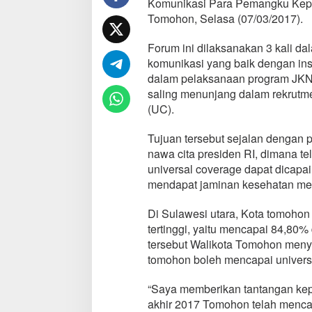
Komunikasi Para Pemangku Kepen
T
Tomohon, Selasa (07/03/2017).
o
m
Forum ini dilaksanakan 3 kali da
o
h
komunikasi yang baik dengan in
o
dalam pelaksanaan program JKN
n
saling menunjang dalam rekrutme
S
(UC).
u
d
a
Tujuan tersebut sejalan dengan 
h
nawa cita presiden RI, dimana te
T
universal coverage dapat dicapai
e
mendapat jaminan kesehatan mel
r
c
o
Di Sulawesi utara, Kota tomoho
v
tertinggi, yaitu mencapai 84,80%
e
tersebut Walikota Tomohon meny
r
tomohon boleh mencapai univers
B
P
J
“Saya memberikan tantangan kepa
S
akhir 2017 Tomohon telah menca