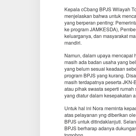
Kepala cCbang BPJS Wilayah T
menjelaskan bahwa untuk mencap
yang berperan penting: Pemerin
ke program JAMKESDA), Pemberi 
keluarganya, dan masyarakat ma
mandiri.
Namun, dalam upaya mencapai hal
masih ada badan usaha yang bel
yang belum sesuai keadaan seb
program BPJS yang kurang. Disa
masih terdapatnya peserta JKN-
atau pihak swasta seperti rumah 
yang diatur dalam kesepakatan a
Untuk hal ini Nora meminta kep
atas pelayanan yng diberikan o
BPJS untuk ditindaklanjuti. Sel
BPJS berharap adanya dukungan
tomohon.