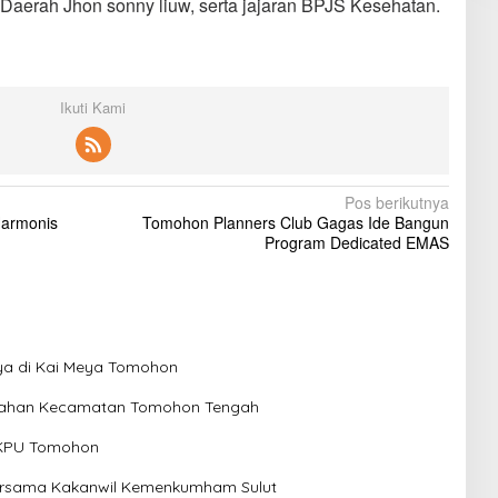
aerah Jhon sonny liuw, serta jajaran BPJS Kesehatan.
Ikuti Kami
Pos berikutnya
Harmonis
Tomohon Planners Club Gagas Ide Bangun
Program Dedicated EMAS
ya di Kai Meya Tomohon
lurahan Kecamatan Tomohon Tengah
 KPU Tomohon
ersama Kakanwil Kemenkumham Sulut