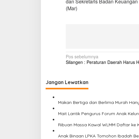
dan Sekretaris Badan Keuangan D
(Mar)
N
Pos sebelumnya
Silangen : Peraturan Daerah Harus 
a
v
i
Jangan Lewatkan
g
a
Makan Bertiga dan Berlima Murah Han
s
Mait Lantik Pengurus Forum Anak Ke
i
Ribuan Massa Kawal WLMM Daftar ke
p
o
Anak Binaan LPKA Tomohon Ibadah B