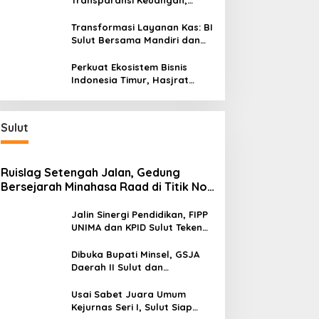
Transparansi Keuangan,
Sitaro Percepat Laju
Digitalisasi Transaksi
Transformasi Layanan Kas: BI
Bersama BI Sulut
Sulut Bersama Mandiri dan
SulutGo Luncurkan Sentra
Kas Mitra Utama, Jangkau
Perkuat Ekosistem Bisnis
Wilayah Kepulauan
Indonesia Timur, Hasjrat
Toyota Luncurkan New Hilux
Generasi ke-9 di Manado
Sulut
Ruislag Setengah Jalan, Gedung
Bersejarah Minahasa Raad di Titik Nol
Manado Milik TNI-AL
Jalin Sinergi Pendidikan, FIPP
UNIMA dan KPID Sulut Teken
Kerja Sama; Mahasiswa Baru
Antusias Serap Materi Literasi
Dibuka Bupati Minsel, GSJA
Penyiaran
Daerah II Sulut dan
Gorontalo Sukses Gelar
Rakerda di Amurang
Usai Sabet Juara Umum
Kejurnas Seri I, Sulut Siap