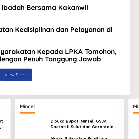
 Ibadah Bersama Kakanwil
tan Kedisiplinan dan Pelayanan di
yarakatan Kepada LPKA Tomohon,
 dengan Penuh Tanggung Jawab
View More
Minsel
Mi
at
Dibuka Bupati Minsel, GSJA
,
Daerah II Sulut dan Gorontalo
dam
Sukses Gelar Rakerda di
Amurang
Marijo Sukseskan Pemilihan