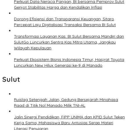
Perkuat Data Neraca Pangan, BI bersama Pemprov Sulut
Genjot Stabilitas Harga dan Kendalikan Inflasi
Dorong Efisiensi dan Transparansi Keuangan, Sitaro
Percepat Laju Digitalisasi Transaksi Bersama BI Sulut
Transformasi Layanan Kas: BI Sulut Bersama Mandiri dan
SulutGo Luncurkan Sentra Kas Mitra Utama, Jangkau
Wilayah Kepulauan
Perkuat Ekosistem Bisnis Indonesia Timur, Hasjrat Toyota
Luncurkan New Hilux Generasi ke-9 di Manado
Sulut
Ruislag Setengah Jalan, Gedung Bersejarah Minahasa
Raad di Titik Nol Manado Milik TNI-AL
Jalin Sinergi Pendidikan, FIPP UNIMA dan KPID Sulut Teken
Kerja Sama; Mahasiswa Baru Antusias Serap Materi
Literasi Penyiaran