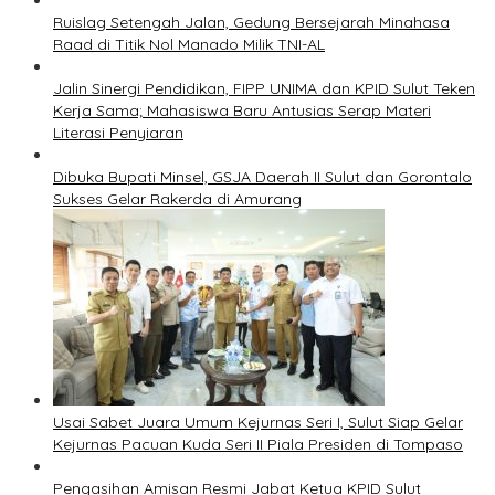
Ruislag Setengah Jalan, Gedung Bersejarah Minahasa
Raad di Titik Nol Manado Milik TNI-AL
Jalin Sinergi Pendidikan, FIPP UNIMA dan KPID Sulut Teken
Kerja Sama; Mahasiswa Baru Antusias Serap Materi
Literasi Penyiaran
Dibuka Bupati Minsel, GSJA Daerah II Sulut dan Gorontalo
Sukses Gelar Rakerda di Amurang
Usai Sabet Juara Umum Kejurnas Seri I, Sulut Siap Gelar
Kejurnas Pacuan Kuda Seri II Piala Presiden di Tompaso
Pengasihan Amisan Resmi Jabat Ketua KPID Sulut