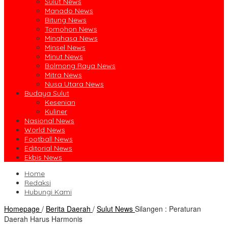
Sulut News
Manado News
Bitung News
Tomohon News
Minahasa News
Minsel News
Minut News
Bolmong Raya News
Mitra News
Nusa Utara News
Budaya Sulut
Kesenian
Kuliner
Nasional News
World News
Football News
Editorial News
Ekbis News
Home
Redaksi
Hubungi Kami
Homepage
/
Berita Daerah
/
Sulut News
Silangen : Peraturan
Daerah Harus Harmonis