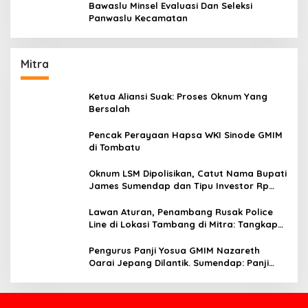
Bawaslu Minsel Evaluasi Dan Seleksi
Panwaslu Kecamatan
Mitra
Ketua Aliansi Suak: Proses Oknum Yang
Bersalah
Pencak Perayaan Hapsa WKI Sinode GMIM
di Tombatu
Oknum LSM Dipolisikan, Catut Nama Bupati
James Sumendap dan Tipu Investor Rp
200 Juta
Lawan Aturan, Penambang Rusak Police
Line di Lokasi Tambang di Mitra: Tangkap
Mereka!!
Pengurus Panji Yosua GMIM Nazareth
Oarai Jepang Dilantik. Sumendap: Panji
Yosua harus Menjaga Dan Melindungi
Jemaat