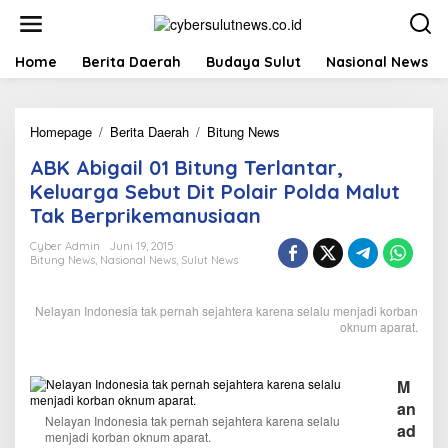
L
e
w
a
Home
Berita Daerah
Budaya Sulut
Nasional News
t
i
k
Homepage
/
Berita Daerah
/
Bitung News
A
e
B
k
ABK Abigail 01 Bitung Terlantar,
K
o
A
n
Keluarga Sebut Dit Polair Polda Malut
b
t
Tak Berprikemanusiaan
i
e
g
n
Cyber Admin
Juni 19, 2015
a
Bitung News
,
Nasional News
,
Sulut News
i
l
Nelayan Indonesia tak pernah sejahtera karena selalu menjadi korban
0
oknum aparat.
1
B
i
t
M
u
an
n
Nelayan Indonesia tak pernah sejahtera karena selalu
ad
menjadi korban oknum aparat.
g