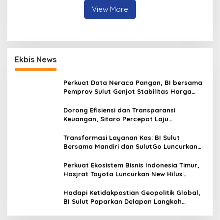
View More
Ekbis News
Perkuat Data Neraca Pangan, BI bersama
Pemprov Sulut Genjot Stabilitas Harga
dan Kendalikan Inflasi
Dorong Efisiensi dan Transparansi
Keuangan, Sitaro Percepat Laju
Digitalisasi Transaksi Bersama BI Sulut
Transformasi Layanan Kas: BI Sulut
Bersama Mandiri dan SulutGo Luncurkan
Sentra Kas Mitra Utama, Jangkau Wilayah
Kepulauan
Perkuat Ekosistem Bisnis Indonesia Timur,
Hasjrat Toyota Luncurkan New Hilux
Generasi ke-9 di Manado
Hadapi Ketidakpastian Geopolitik Global,
BI Sulut Paparkan Delapan Langkah
Strategis Perkuat Rupiah dan Stabilitas
Ekonomi