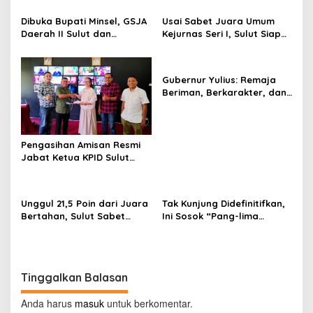
s
Dibuka Bupati Minsel, GSJA
Usai Sabet Juara Umum
Daerah II Sulut dan
Kejurnas Seri I, Sulut Siap
Gorontalo Sukses Gelar
Gelar Kejurnas Pacuan
Rakerda di Amurang
Kuda Seri II Piala Presiden
di Tompaso
Gubernur Yulius: Remaja
Beriman, Berkarakter, dan
Berkarya Adalah Kekuatan
Sulawesi Utara
Pengasihan Amisan Resmi
Jabat Ketua KPID Sulut
Gantikan Truly Kerap
Unggul 21,5 Poin dari Juara
Tak Kunjung Didefinitifkan,
Bertahan, Sulut Sabet
Ini Sosok “Pang-lima
Gelar Juara Umum
Tituler” Pemprov Sulut
Kejurnas Pordasi Seri I
Pangandaran
Tinggalkan Balasan
Anda harus
masuk
untuk berkomentar.