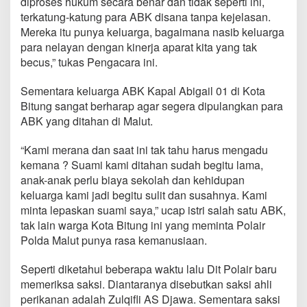
diproses hukum secara benar dan tidak seperti ini,
i
terkatung-katung para ABK disana tanpa kejelasan.
k
Mereka itu punya keluarga, bagaimana nasib keluarga
e
m
para nelayan dengan kinerja aparat kita yang tak
a
becus,” tukas Pengacara ini.
n
u
Sementara keluarga ABK Kapal Abigail 01 di Kota
s
Bitung sangat berharap agar segera dipulangkan para
i
a
ABK yang ditahan di Malut.
a
n
“Kami merana dan saat ini tak tahu harus mengadu
kemana ? Suami kami ditahan sudah begitu lama,
anak-anak perlu biaya sekolah dan kehidupan
keluarga kami jadi begitu sulit dan susahnya. Kami
minta lepaskan suami saya,” ucap istri salah satu ABK,
tak lain warga Kota Bitung ini yang meminta Polair
Polda Malut punya rasa kemanusiaan.
Seperti diketahui beberapa waktu lalu Dit Polair baru
memeriksa saksi. Diantaranya disebutkan saksi ahli
perikanan adalah Zulqifli AS Djawa. Sementara saksi