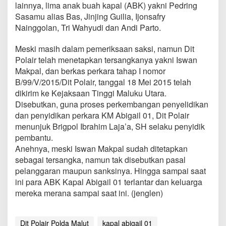
lainnya, lima anak buah kapal (ABK) yakni Pedring
Sasamu alias Bas, Jinjing Guilia, Ijonsafry
Nainggolan, Tri Wahyudi dan Andi Parto.
Meski masih dalam pemeriksaan saksi, namun Dit
Polair telah menetapkan tersangkanya yakni Iswan
Makpal, dan berkas perkara tahap I nomor
B/99/V/2015/Dit Polair, tanggal 18 Mei 2015 telah
dikirim ke Kejaksaan Tinggi Maluku Utara.
Disebutkan, guna proses perkembangan penyelidikan
dan penyidikan perkara KM Abigail 01, Dit Polair
menunjuk Brigpol Ibrahim Laja’a, SH selaku penyidik
pembantu.
Anehnya, meski Iswan Makpal sudah ditetapkan
sebagai tersangka, namun tak disebutkan pasal
pelanggaran maupun sanksinya. Hingga sampai saat
ini para ABK Kapal Abigail 01 terlantar dan keluarga
mereka merana sampai saat ini. (jenglen)
Dit Polair Polda Malut
kapal abigail 01