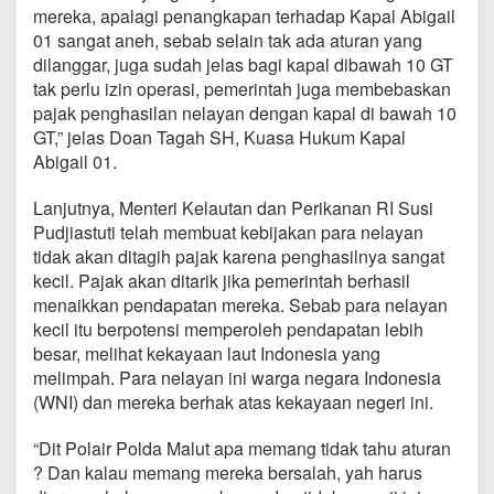
t
mereka, apalagi penangkapan terhadap Kapal Abigail
P
01 sangat aneh, sebab selain tak ada aturan yang
o
dilanggar, juga sudah jelas bagi kapal dibawah 10 GT
l
tak perlu izin operasi, pemerintah juga membebaskan
a
i
pajak penghasilan nelayan dengan kapal di bawah 10
r
GT,” jelas Doan Tagah SH, Kuasa Hukum Kapal
P
Abigail 01.
o
l
Lanjutnya, Menteri Kelautan dan Perikanan RI Susi
d
a
Pudjiastuti telah membuat kebijakan para nelayan
M
tidak akan ditagih pajak karena penghasilnya sangat
a
kecil. Pajak akan ditarik jika pemerintah berhasil
l
menaikkan pendapatan mereka. Sebab para nelayan
u
kecil itu berpotensi memperoleh pendapatan lebih
t
T
besar, melihat kekayaan laut Indonesia yang
a
melimpah. Para nelayan ini warga negara Indonesia
k
(WNI) dan mereka berhak atas kekayaan negeri ini.
B
e
“Dit Polair Polda Malut apa memang tidak tahu aturan
r
p
? Dan kalau memang mereka bersalah, yah harus
r