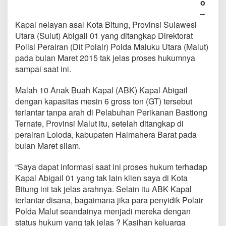
o
T
–
e
r
Kapal nelayan asal Kota Bitung, Provinsi Sulawesi
l
Utara (Sulut) Abigail 01 yang ditangkap Direktorat
a
Polisi Perairan (Dit Polair) Polda Maluku Utara (Malut)
n
pada bulan Maret 2015 tak jelas proses hukumnya
t
a
sampai saat ini.
r
,
Malah 10 Anak Buah Kapal (ABK) Kapal Abigail
K
dengan kapasitas mesin 6 gross ton (GT) tersebut
e
terlantar tanpa arah di Pelabuhan Perikanan Bastiong
l
u
Ternate, Provinsi Malut itu, setelah ditangkap di
a
perairan Loloda, kabupaten Halmahera Barat pada
r
bulan Maret silam.
g
a
“Saya dapat informasi saat ini proses hukum terhadap
S
e
Kapal Abigail 01 yang tak lain klien saya di Kota
b
Bitung ini tak jelas arahnya. Selain itu ABK Kapal
u
terlantar disana, bagaimana jika para penyidik Polair
t
Polda Malut seandainya menjadi mereka dengan
D
status hukum yang tak jelas ? Kasihan keluarga
i