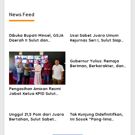
News Feed
Dibuka Bupati Minsel, GSJA
Usai Sabet Juara Umum
Daerah II Sulut dan
Kejurnas Seri I, Sulut Siap
Gorontalo Sukses Gelar
Gelar Kejurnas Pacuan
Rakerda di Amurang
Kuda Seri II Piala Presiden
di Tompaso
Gubernur Yulius: Remaja
Beriman, Berkarakter, dan
Berkarya Adalah Kekuatan
Sulawesi Utara
Pengasihan Amisan Resmi
Jabat Ketua KPID Sulut
Gantikan Truly Kerap
Unggul 21,5 Poin dari Juara
Tak Kunjung Didefinitifkan,
Bertahan, Sulut Sabet
Ini Sosok “Pang-lima
Gelar Juara Umum
Tituler” Pemprov Sulut
Kejurnas Pordasi Seri I
Pangandaran