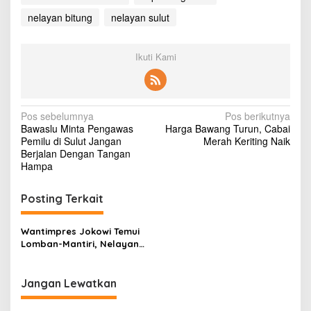
nelayan bitung
nelayan sulut
Ikuti Kami
N
Pos sebelumnya
Pos berikutnya
Bawaslu Minta Pengawas
Harga Bawang Turun, Cabai
a
Pemilu di Sulut Jangan
Merah Keriting Naik
v
Berjalan Dengan Tangan
Hampa
i
g
Posting Terkait
a
s
Wantimpres Jokowi Temui
Lomban-Mantiri, Nelayan
i
Bitung Minta Moratorium
p
Susi Dicabut
Jangan Lewatkan
o